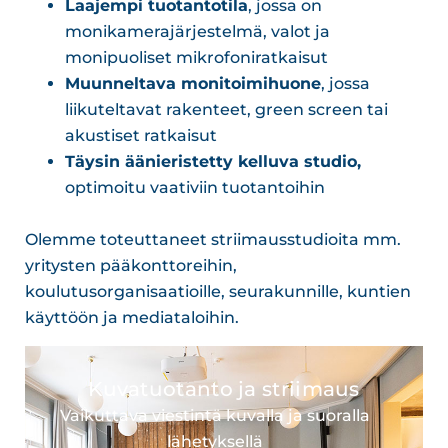
Laajempi tuotantotila
, jossa on
monikamerajärjestelmä, valot ja
monipuoliset mikrofoniratkaisut
Muunneltava monitoimihuone
, jossa
liikuteltavat rakenteet, green screen tai
akustiset ratkaisut
Täysin äänieristetty kelluva studio,
optimoitu vaativiin tuotantoihin
Olemme toteuttaneet striimausstudioita mm.
yritysten pääkonttoreihin,
koulutusorganisaatioille, seurakunnille, kuntien
käyttöön ja mediataloihin.
Kuvatuotanto ja striimaus
Vaikuttava viestintä kuvalla ja suoralla
lähetyksellä