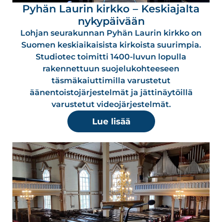
Pyhän Laurin kirkko – Keskiajalta
nykypäivään
Lohjan seurakunnan Pyhän Laurin kirkko on
Suomen keskiaikaisista kirkoista suurimpia.
Studiotec toimitti 1400-luvun lopulla
rakennettuun suojelukohteeseen
täsmäkaiuttimilla varustetut
äänentoistojärjestelmät ja jättinäytöillä
varustetut videojärjestelmät.
Lue lisää