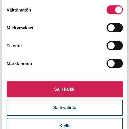
Suostumuksen
Välttämätön
valinta
Viesti
Mieltymykset
Tilastot
Lähetä
Markkinointi
Salli kaikki
Salli valinta
Kiellä