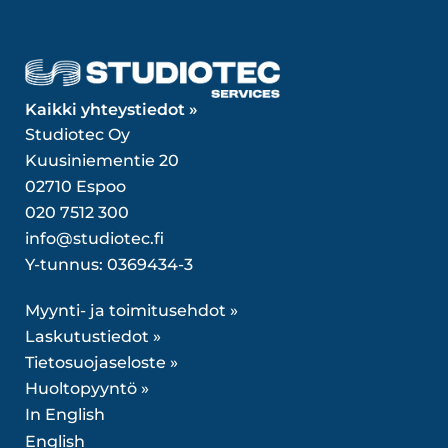
Kaikki yhteystiedot »
Studiotec Oy
Kuusiniementie 20
02710 Espoo
020 7512 300
info@studiotec.fi
Y-tunnus: 0369434-3
Myynti- ja toimitusehdot »
Laskutustiedot »
Tietosuojaseloste »
Huoltopyyntö »
In English
English