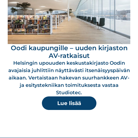
Oodi kaupungille – uuden kirjaston
AV-ratkaisut
Helsingin upouuden keskustakirjasto Oodin
avajaisia juhlittiin näyttävästi itsenäisyyspäivän
aikaan. Vertaistaan hakevan suurhankkeen AV-
ja esitystekniikan toimituksesta vastaa
Studiotec.
Lue lisää