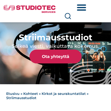
Striimausstudiot
Selkeä viesti, vaikuttava kokemus.
Ota yhteyttä
Etusivu
»
Kohteet
»
Kirkot ja seurakuntatilat
»
Striimausstudiot