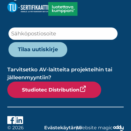
Tarvitsetko AV-laitteita projekteihin tai
jälleenmyyntiin?
Studiotec Distribution
© 2026
Evästekäytäntö
|
Website magic