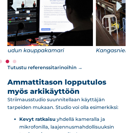
Kangasniemen kirkko
O
Tutustu referenssitarinoihin →
Ammattitason lopputulos
myös arkikäyttöön
Striimausstudio suunnitellaan käyttäjän
tarpeiden mukaan. Studio voi olla esimerkiksi:
Kevyt ratkaisu
yhdellä kameralla ja
mikrofonilla, laajennusmahdollisuuksin