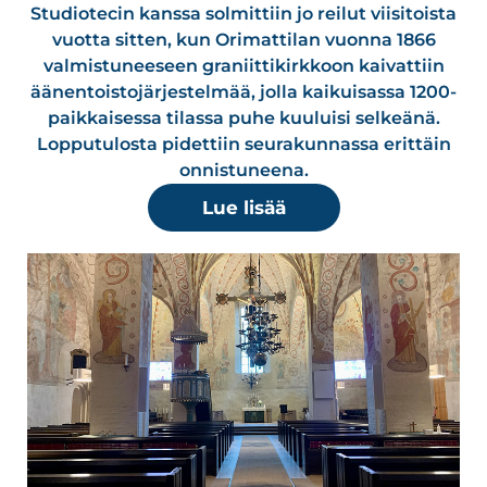
Studiotecin kanssa solmittiin jo reilut viisitoista
vuotta sitten, kun Orimattilan vuonna 1866
valmistuneeseen graniittikirkkoon kaivattiin
äänentoistojärjestelmää, jolla kaikuisassa 1200-
paikkaisessa tilassa puhe kuuluisi selkeänä.
Lopputulosta pidettiin seurakunnassa erittäin
onnistuneena.
Lue lisää