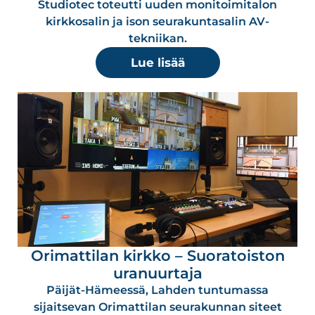
Studiotec toteutti uuden monitoimitalon
kirkkosalin ja ison seurakuntasalin AV-
tekniikan.
Lue lisää
Orimattilan kirkko – Suoratoiston
uranuurtaja
Päijät-Hämeessä, Lahden tuntumassa
sijaitsevan Orimattilan seurakunnan siteet