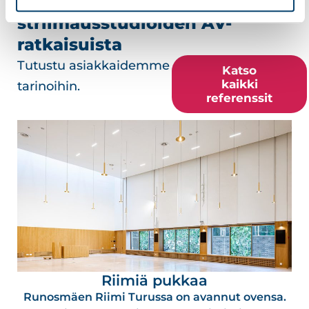
Referenssejä
striimausstudioiden AV-
ratkaisuista
Tutustu asiakkaidemme
Katso
kaikki
tarinoihin.
referenssit
Riimiä pukkaa
Runosmäen Riimi Turussa on avannut ovensa.