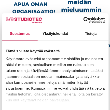
meidän
APUA OMAN
mieluummin
ORGANISAATIOSI
olevan
AV-ASIOISSA?
yhteydessä
– Ota yhteys
sinuun?
Suostumus
Yksityiskohdat
Tietoja
Mitroon!
Voit jättää meille
yhteydenottopyynnö
Mitro
alla olevalla
Tämä sivusto käyttää evästeitä
Lehtinen
lomakkeella.
Käytämme evästeitä tarjoamamme sisällön ja mainosten
Account
räätälöimiseen, sosiaalisen median ominaisuuksien
Nimi
Executive
tukemiseen ja kävijämäärämme analysoimiseen. Lisäksi
+358 44
jaamme sosiaalisen median, mainosalan ja analytiikka-
554
4282
alan kumppaneillemme tietoja siitä, miten käytät
Sähköposti
mitro.lehtinen@studiotec.fi
sivustoamme. Kumppanimme voivat yhdistää näitä tietoja
muihin tietoihin, joita olet antanut heille tai joita on kerätty,
kun olet käyttänyt heidän palvelujaan.
Puhelinnumero