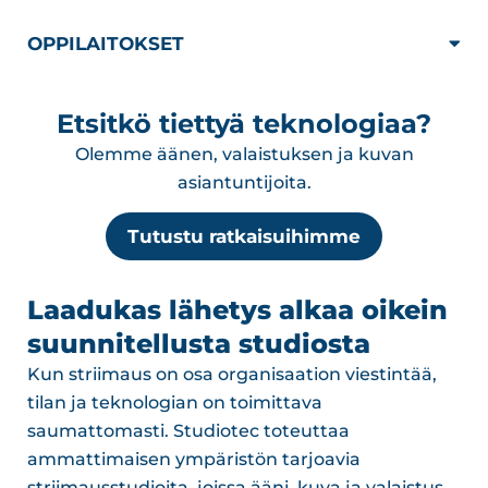
OPPILAITOKSET
Etsitkö tiettyä teknologiaa?
Olemme äänen, valaistuksen ja kuvan
asiantuntijoita.
Tutustu ratkaisuihimme
Laadukas lähetys alkaa oikein
suunnitellusta studiosta
Kun striimaus on osa organisaation viestintää,
tilan ja teknologian on toimittava
saumattomasti. Studiotec toteuttaa
ammattimaisen ympäristön tarjoavia
striimausstudioita, joissa ääni, kuva ja valaistus