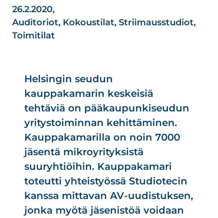
26.2.2020,
Auditoriot
,
Kokoustilat
,
Striimausstudiot
,
Toimitilat
Helsingin seudun
kauppakamarin keskeisiä
tehtäviä on pääkaupunkiseudun
yritystoiminnan kehittäminen.
Kauppakamarilla on noin 7000
jäsentä mikroyrityksistä
suuryhtiöihin. Kauppakamari
toteutti yhteistyössä Studiotecin
kanssa mittavan AV-uudistuksen,
jonka myötä jäsenistöä voidaan