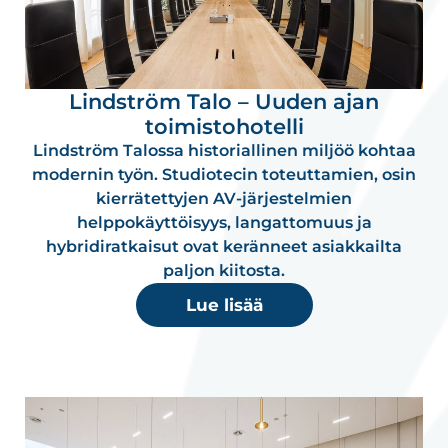
Lindström Talo – Uuden ajan
toimistohotelli
Lindström Talossa historiallinen miljöö kohtaa
modernin työn. Studiotecin toteuttamien, osin
kierrätettyjen AV-järjestelmien
helppokäyttöisyys, langattomuus ja
hybridiratkaisut ovat keränneet asiakkailta
paljon kiitosta.
Lue lisää