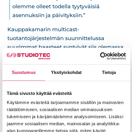
olemme olleet todella tyytyväisiä
asennuksiin ja päivityksiin.”
Kauppakamarin multicast-
tuotantojärjestelmän suunnittelussa
suurimmat haasteet syntyivät siis olemassa
olevan sisäverkon kapasiteetista.
Studiotecin tuotepäällikkö
Jussi Peimola
Suostumus
Yksityiskohdat
Tietoja
toteaa, että laitteiden saumaton yhteispeli
ja luotettavat verkkoyhteydet ovat
ensiarvoisen tärkeitä onnistuneen
Tämä sivusto käyttää evästeitä
lopputuloksen kannalta.
Käytämme evästeitä tarjoamamme sisällön ja mainosten
räätälöimiseen, sosiaalisen median ominaisuuksien
”IP-verkolta vaaditaan tavallista
tukemiseen ja kävijämäärämme analysoimiseen. Lisäksi
enemmän, kun siinä kulkee
jaamme sosiaalisen median, mainosalan ja analytiikka-
alan kumppaneillemme tietoja siitä, miten käytät
multicast-liikennettä. Kun saimme