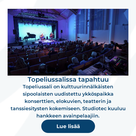
Topeliussalissa tapahtuu
Topeliussali on kulttuurinnälkäisten
sipoolaisten uudistettu ykköspaikka
konserttien, elokuvien, teatterin ja
tanssiesitysten kokemiseen. Studiotec kuuluu
hankkeen avainpelaajiin.
Lue lisää