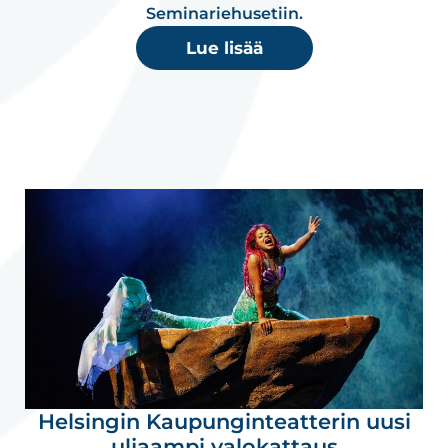
Seminariehusetiin.
Lue lisää
Helsingin Kaupunginteatterin uusi
uljaampi valokattaus