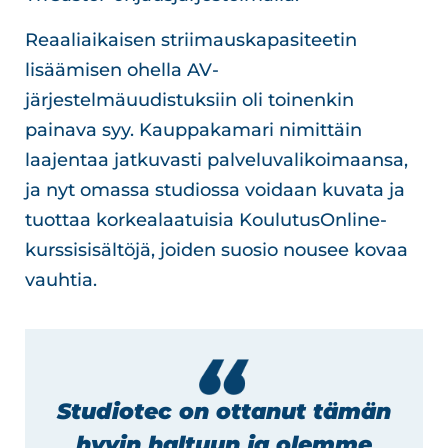
Reaaliaikaisen striimauskapasiteetin
lisäämisen ohella AV-
järjestelmäuudistuksiin oli toinenkin
painava syy. Kauppakamari nimittäin
laajentaa jatkuvasti palveluvalikoimaansa,
ja nyt omassa studiossa voidaan kuvata ja
tuottaa korkealaatuisia KoulutusOnline-
kurssisisältöjä, joiden suosio nousee kovaa
vauhtia.
Studiotec on ottanut tämän
hyvin haltuun ja olemme