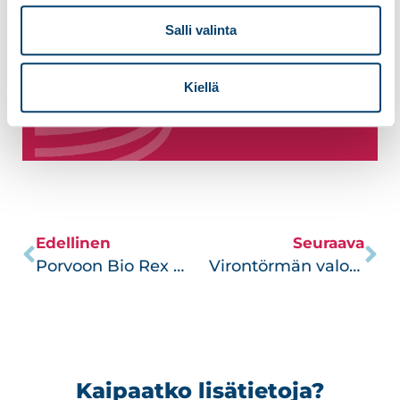
Anna meidän auttaa! Toteutamme
Salli valinta
vankalla ammattitaidolla toimitilojen
AV-ratkaisut, joiden avulla onnistutte.
Kiellä
Lue lisää
Edellinen
Seuraava
Porvoon Bio Rex sai Atmos-elokuvasalin
Virontörmän valomuraalit
Kaipaatko lisätietoja?