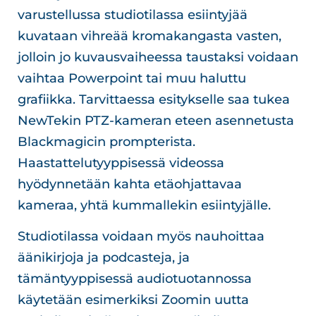
varustellussa studiotilassa esiintyjää
kuvataan vihreää kromakangasta vasten,
jolloin jo kuvausvaiheessa taustaksi voidaan
vaihtaa Powerpoint tai muu haluttu
grafiikka. Tarvittaessa esitykselle saa tukea
NewTekin PTZ-kameran eteen asennetusta
Blackmagicin prompterista.
Haastattelutyyppisessä videossa
hyödynnetään kahta etäohjattavaa
kameraa, yhtä kummallekin esiintyjälle.
Studiotilassa voidaan myös nauhoittaa
äänikirjoja ja podcasteja, ja
tämäntyyppisessä audiotuotannossa
käytetään esimerkiksi Zoomin uutta