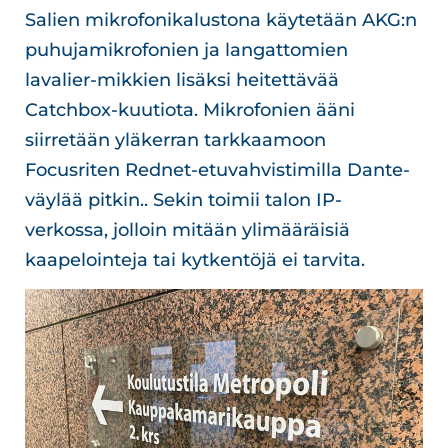
Salien mikrofonikalustona käytetään AKG:n
puhujamikrofonien ja langattomien
lavalier-mikkien lisäksi heitettävää
Catchbox-kuutiota. Mikrofonien ääni
siirretään yläkerran tarkkaamoon
Focusriten Rednet-etuvahvistimilla Dante-
väylää pitkin.. Sekin toimii talon IP-
verkossa, jolloin mitään ylimääräisiä
kaapelointeja tai kytkentöjä ei tarvita.