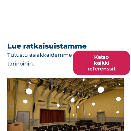
Lue ratkaisuistamme
Tutustu asiakkaidemme
Katso
kaikki
tarinoihin.
referenssit