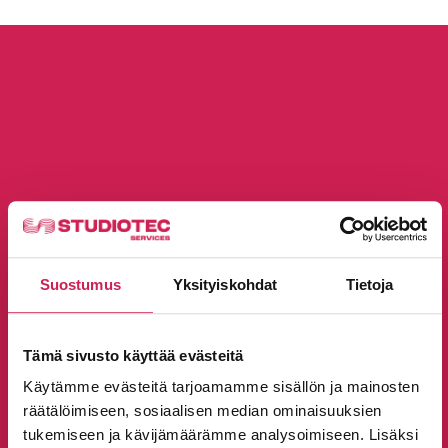
AV-järjestelmien suunnittelu,
toteutus ja ylläpito
Suostumus
Yksityiskohdat
Tietoja
Tarjoamme kokonaisvaltaisia AV-palveluita
suunnittelusta ylläpitoon. Palveluihimme
Tämä sivusto käyttää evästeitä
kuuluvat tilakartoitukset,
Käytämme evästeitä tarjoamamme sisällön ja mainosten
järjestelmäarkkitehtuurin ja ohjauslogiikan
räätälöimiseen, sosiaalisen median ominaisuuksien
suunnittelu, sekä laitteiden ja verkkojen
tukemiseen ja kävijämäärämme analysoimiseen. Lisäksi