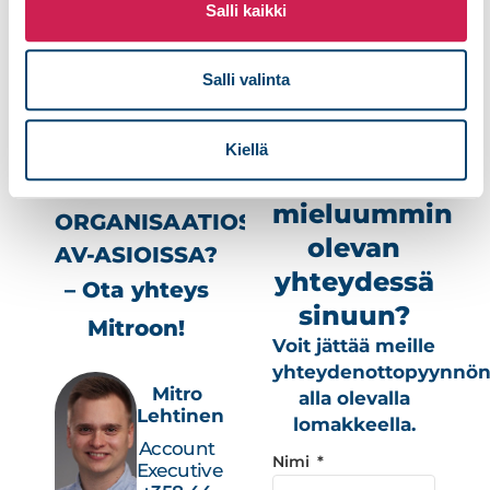
Kaipaatko lisätietoja?
Salli kaikki
Asiantuntijamme auttavat mielellään
tarpeisiinne sopivan ratkaisun valinnassa.
Salli valinta
Toivotko
Kiellä
TARVITSETKO
meidän
APUA OMAN
mieluummin
ORGANISAATIOSI
olevan
AV-ASIOISSA?
yhteydessä
– Ota yhteys
sinuun?
Mitroon!
Voit jättää meille
yhteydenottopyynnö
Mitro
alla olevalla
Lehtinen
lomakkeella.
Account
Nimi
Executive