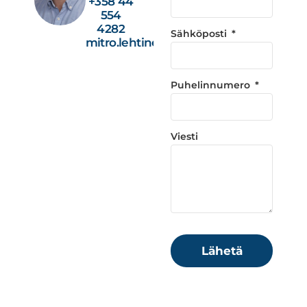
+358 44
554
4282
Sähköposti
mitro.lehtinen@studiotec.fi
Puhelinnumero
Viesti
Lähetä