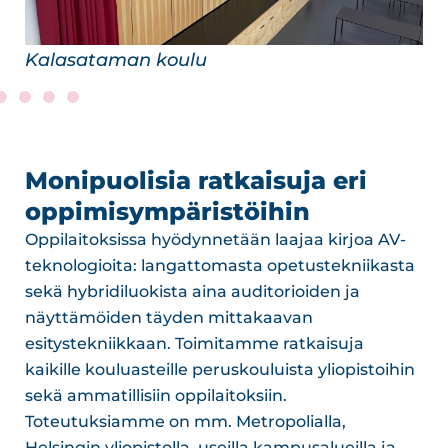
Opinmäen kampus
Monipuolisia ratkaisuja eri
oppimisympäristöihin
Oppilaitoksissa hyödynnetään laajaa kirjoa AV-
teknologioita: langattomasta opetustekniikasta
sekä hybridiluokista aina auditorioiden ja
näyttämöiden täyden mittakaavan
esitystekniikkaan. Toimitamme ratkaisuja
kaikille kouluasteille peruskouluista yliopistoihin
sekä ammatillisiin oppilaitoksiin.
Toteutuksiamme on mm. Metropolialla,
Helsingin yliopistolla, useilla kampusalueilla ja