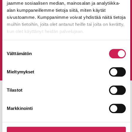
asennus. Huolehdimme myös järjestelmien
jaamme sosiaalisen median, mainosalan ja analytiikka-
alan kumppaneillemme tietoja siitä, miten käytät
käyttöönotosta ja käyttäjien koulutuksesta.
sivustoamme. Kumppanimme voivat yhdistää näitä tietoja
Lisäksi tarjoamme jatkuvaa ylläpitoa ja
muihin tietoihin, joita olet antanut heille tai joita on kerätty,
etähallintaa, jotta järjestelmät pysyvät
kun olet käyttänyt heidän palvelujaan.
toimintakunnossa pitkällä aikavälillä.
Suostumuksen
Tutustu palveluihimme
Välttämätön
valinta
Mieltymykset
Tilastot
Markkinointi