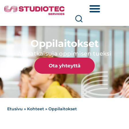
Oppilaitokset
AV-ratkaisuja oppimisen tueksi
Ota yhteyttä
Etusivu
»
Kohteet
»
Oppilaitokset