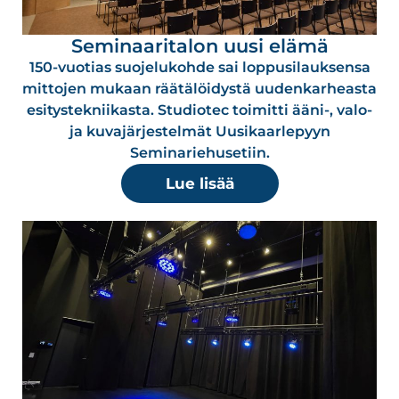
Seminaaritalon uusi elämä
150-vuotias suojelukohde sai loppusilauksensa
mittojen mukaan räätälöidystä uudenkarheasta
esitystekniikasta. Studiotec toimitti ääni-, valo-
ja kuvajärjestelmät Uusikaarlepyyn
Seminariehusetiin.
Lue lisää