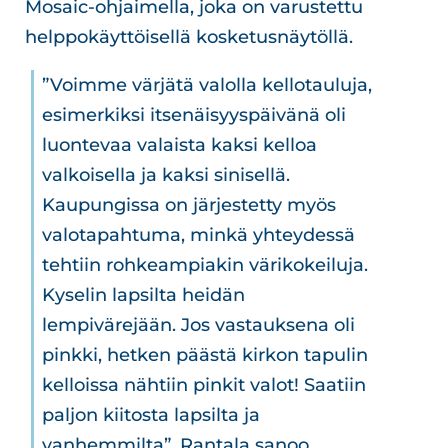
Mosaic-ohjaimella, joka on varustettu
helppokäyttöisellä kosketusnäytöllä.
”Voimme värjätä valolla kellotauluja,
esimerkiksi itsenäisyyspäivänä oli
luontevaa valaista kaksi kelloa
valkoisella ja kaksi sinisellä.
Kaupungissa on järjestetty myös
valotapahtuma, minkä yhteydessä
tehtiin rohkeampiakin värikokeiluja.
Kyselin lapsilta heidän
lempivärejään. Jos vastauksena oli
pinkki, hetken päästä kirkon tapulin
kelloissa nähtiin pinkit valot! Saatiin
paljon kiitosta lapsilta ja
vanhemmilta”, Rantala sanoo.