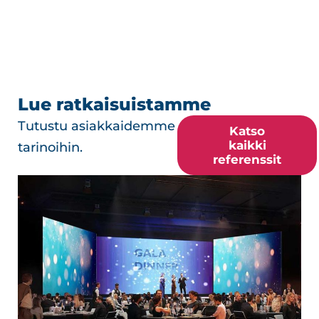
Lue ratkaisuistamme
Tutustu asiakkaidemme
Katso
kaikki
tarinoihin.
referenssit