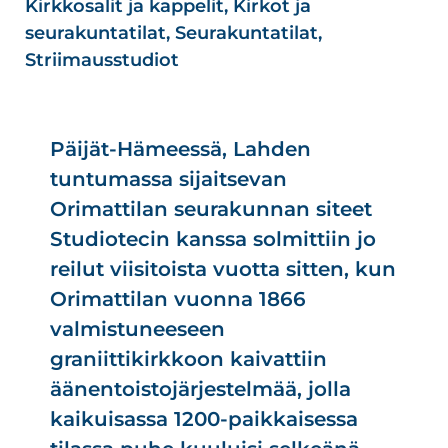
Kirkkosalit ja kappelit
,
Kirkot ja
seurakuntatilat
,
Seurakuntatilat
,
Striimausstudiot
Päijät-Hämeessä, Lahden
tuntumassa sijaitsevan
Orimattilan seurakunnan siteet
Studiotecin kanssa solmittiin jo
reilut viisitoista vuotta sitten, kun
Orimattilan vuonna 1866
valmistuneeseen
graniittikirkkoon kaivattiin
äänentoistojärjestelmää, jolla
kaikuisassa 1200-paikkaisessa