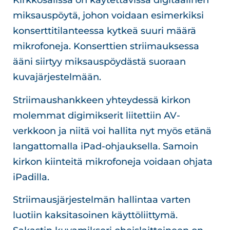
Kirkkosalissa on käytettävissä digitaalinen
miksauspöytä, johon voidaan esimerkiksi
konserttitilanteessa kytkeä suuri määrä
mikrofoneja. Konserttien striimauksessa
ääni siirtyy miksauspöydästä suoraan
kuvajärjestelmään.
Striimaushankkeen yhteydessä kirkon
molemmat digimikserit liitettiin AV-
verkkoon ja niitä voi hallita nyt myös etänä
langattomalla iPad-ohjauksella. Samoin
kirkon kiinteitä mikrofoneja voidaan ohjata
iPadilla.
Striimausjärjestelmän hallintaa varten
luotiin kaksitasoinen käyttöliittymä.