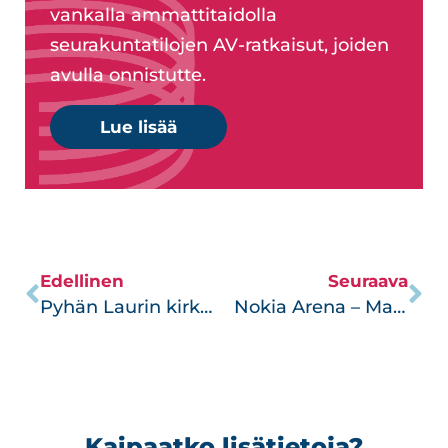
vankalla ammattitaidolla
seurakuntatilojen AV-ratkaisut, joiden
avulla onnistutte.
Lue lisää
Edellinen
Seuraava
Pyhän Laurin kirkko – Keskiajalta nykypäivään
Nokia Arena – Maailmanluokan tapahtuma-areena
Kaipaatko lisätietoja?