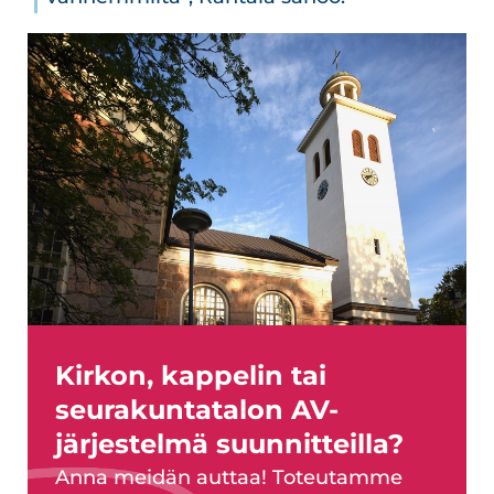
Kirkon, kappelin tai
seurakuntatalon AV-
järjestelmä suunnitteilla?
Anna meidän auttaa! Toteutamme