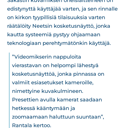
Sakastin kuvamikseri oheislaitteineen on
edistynyttä käyttäjää varten, ja sen rinnalle
on kirkon tyypillisiä tilaisuuksia varten
räätälöity Neetsin kosketusnäyttö, jonka
kautta systeemiä pystyy ohjaamaan
teknologiaan perehtymätönkin käyttäjä.
”Videomikserin nappuloita
vierastavan on helpompi lähestyä
kosketusnäyttöä, jonka pinnassa on
valmiit esiasetukset kameroille,
nimettyine kuvakulmineen.
Presettien avulla kamerat saadaan
hetkessä kääntymään ja
zoomaamaan haluttuun suuntaan”,
Rantala kertoo.