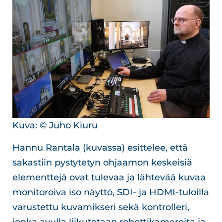
Kuva: © Juho Kiuru
Hannu Rantala (kuvassa) esittelee, että
sakastiin pystytetyn ohjaamon keskeisiä
elementtejä ovat tulevaa ja lähtevää kuvaa
monitoroiva iso näyttö, SDI- ja HDMI-tuloilla
varustettu kuvamikseri sekä kontrolleri,
jonka avulla liikutetaan robottikameroita ja