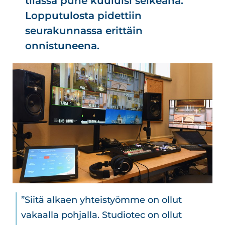
tilassa puhe kuuluisi selkeänä.
Lopputulosta pidettiin
seurakunnassa erittäin
onnistuneena.
”Siitä alkaen yhteistyömme on ollut
vakaalla pohjalla. Studiotec on ollut