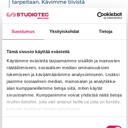
tarpeitaan. Kävimme tiivistä
vuoropuhelua aivan kaikesta – alkaen
siitä, montako kameraa on
optimaalinen määrä, ja minne ne
Suostumus
Yksityiskohdat
Tietoja
voidaan miljöötä kunnioittaen
kiinteästi sijoittaa”, Komonen kertoo.
Tämä sivusto käyttää evästeitä
Käytämme evästeitä tarjoamamme sisällön ja mainosten
räätälöimiseen, sosiaalisen median ominaisuuksien
tukemiseen ja kävijämäärämme analysoimiseen. Lisäksi
jaamme sosiaalisen median, mainosalan ja analytiikka-
Studiotec on ollut vuosien
alan kumppaneillemme tietoja siitä, miten käytät
varrella mitä luotettavin
sivustoamme. Kumppanimme voivat yhdistää näitä tietoja
kumppani, jonka kanssa
muihin tietoihin, joita olet antanut heille tai joita on kerätty,
kun olet käyttänyt heidän palvelujaan.
olemme toteuttaneet monia
projekteja.
Suostumuksen