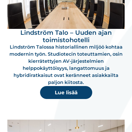
Lindström Talo – Uuden ajan
toimistohotelli
Lindström Talossa historiallinen miljöö kohtaa
modernin työn. Studiotecin toteuttamien, osin
kierrätettyjen AV-järjestelmien
helppokäyttöisyys, langattomuus ja
hybridiratkaisut ovat keränneet asiakkailta
paljon kiitosta.
Lue lisää