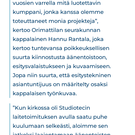
vuosien varrella mitä luotettavin
kumppani, jonka kanssa olemme
toteuttaneet monia projekteja”,
kertoo Orimattilan seurakunnan
kappalainen Hannu Rantala, joka
kertoo tuntevansa poikkeuksellisen
suurta kiinnostusta äänentoistoon,
esitysvalaistukseen ja kuvaamiseen.
Jopa niin suurta, että esitystekninen
asiantuntijuus on määritelty osaksi
kappalaisen työnkuvaa.
”Kun kirkossa oli Studiotecin
laitetoimituksen avulla saatu puhe
kuulumaan selkeästi, aloimme sen
jatkoksi laajentamaan äänentoiston