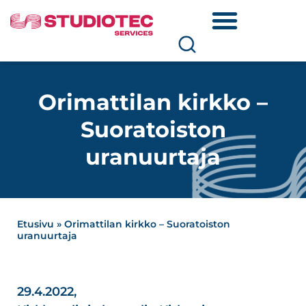
Orimattilan kirkko –
Suoratoiston
uranuurtaja
Etusivu
»
Orimattilan kirkko – Suoratoiston
uranuurtaja
29.4.2022,