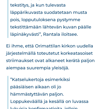
tekstitys, ja kun tulevasta
läppärikuvasta suodatetaan musta
pois, lopputuloksena pystymme
tekstittämään lähtevän kuvan päälle
läpinäkyvästi”, Rantala iloitsee.
Ei ihme, että Orimattilan kirkon uudella
järjestelmällä toteutetut korkeatasoiset
striimaukset ovat alkaneet kerätä paljon
aiempaa suurempia yleisöjä.
”Katselukertoja esimerkiksi
pääsiäisen aikaan oli jo
hämmästyttävän paljon.
Loppukeväällä ja kesällä on luvassa
lukuisia konfirmaatioita, jolloin