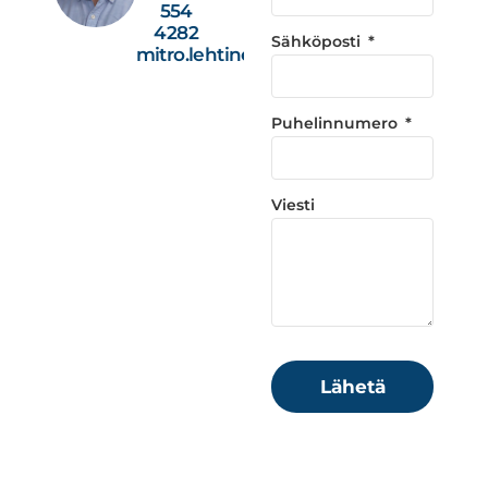
554
4282
Sähköposti
mitro.lehtinen@studiotec.fi
Puhelinnumero
Viesti
Lähetä