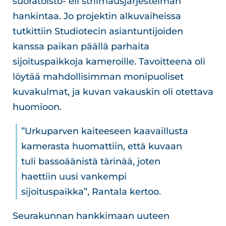
suoratoisto- eli striimausjärjestelmän
hankintaa. Jo projektin alkuvaiheissa
tutkittiin Studiotecin asiantuntijoiden
kanssa paikan päällä parhaita
sijoituspaikkoja kameroille. Tavoitteena oli
löytää mahdollisimman monipuoliset
kuvakulmat, ja kuvan vakauskin oli otettava
huomioon.
”Urkuparven kaiteeseen kaavaillusta
kamerasta huomattiin, että kuvaan
tuli bassoäänistä tärinää, joten
haettiin uusi vankempi
sijoituspaikka”, Rantala kertoo.
Seurakunnan hankkimaan uuteen