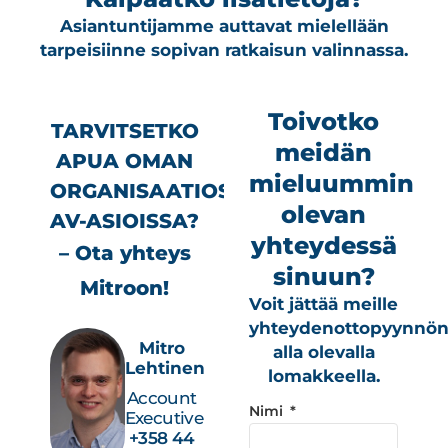
Asiantuntijamme auttavat mielellään
tarpeisiinne sopivan ratkaisun valinnassa.
Toivotko
TARVITSETKO
meidän
APUA OMAN
mieluummin
ORGANISAATIOSI
olevan
AV-ASIOISSA?
yhteydessä
– Ota yhteys
sinuun?
Mitroon!
Voit jättää meille
yhteydenottopyynnö
Mitro
alla olevalla
Lehtinen
lomakkeella.
Account
Nimi
Executive
+358 44