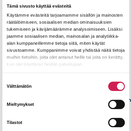
Kaipaatko lisätietoja?
Tämä sivusto käyttää evästeitä
Asiantuntijamme auttavat mielellään
Käytämme evästeitä tarjoamamme sisällön ja mainosten
tarpeisiinne sopivan ratkaisun valinnassa.
räätälöimiseen, sosiaalisen median ominaisuuksien
tukemiseen ja kävijämäärämme analysoimiseen. Lisäksi
jaamme sosiaalisen median, mainosalan ja analytiikka-
Toivotko
TARVITSETKO
alan kumppaneillemme tietoja siitä, miten käytät
meidän
APUA OMAN
sivustoamme. Kumppanimme voivat yhdistää näitä tietoja
mieluummin
muihin tietoihin, joita olet antanut heille tai joita on kerätty,
ORGANISAATIOSI
kun olet käyttänyt heidän palvelujaan.
olevan
AV-ASIOISSA?
yhteydessä
– Ota yhteys
Suostumuksen
sinuun?
Välttämätön
Mitroon!
valinta
Voit jättää meille
yhteydenottopyynnö
Mieltymykset
Mitro
alla olevalla
Lehtinen
lomakkeella.
Account
Tilastot
Nimi
Executive