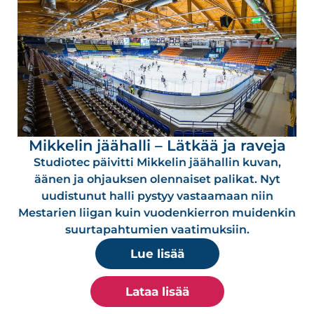
Mikkelin jäähalli – Lätkää ja raveja
Studiotec päivitti Mikkelin jäähallin kuvan,
äänen ja ohjauksen olennaiset palikat. Nyt
uudistunut halli pystyy vastaamaan niin
Mestarien liigan kuin vuodenkierron muidenkin
suurtapahtumien vaatimuksiin.
Lue lisää
Lataa lisää