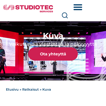
Kuva
Vaikuttavaa viestintää ja näkyvyyttä
Ota yhteyttä
Etusivu
»
Ratkaisut
»
Kuva