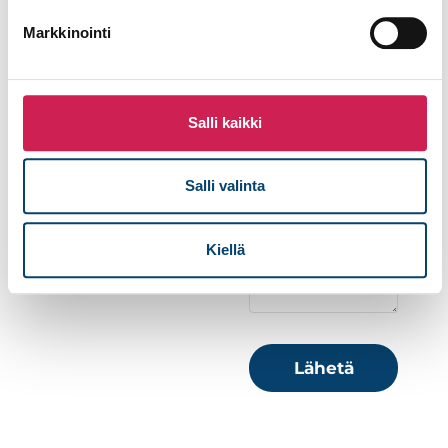
+358 44
554
Markkinointi
4282
Sähköposti
mitro.lehtinen@studiotec.fi
Salli kaikki
Puhelinnumero
Salli valinta
Viesti
Kiellä
Lähetä