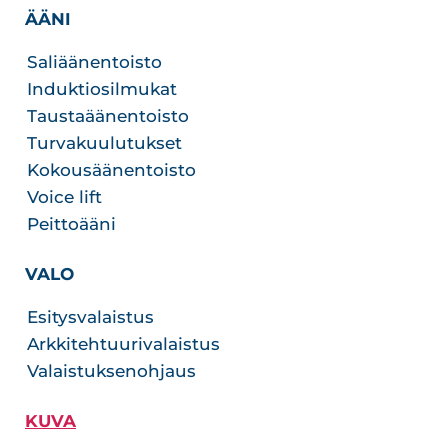
ÄÄNI
Saliäänentoisto
Induktiosilmukat
Taustaäänentoisto
Turvakuulutukset
Kokousäänentoisto
Voice lift
Peittoääni
VALO
Esitysvalaistus
Arkkitehtuurivalaistus
Valaistuksenohjaus
KUVA