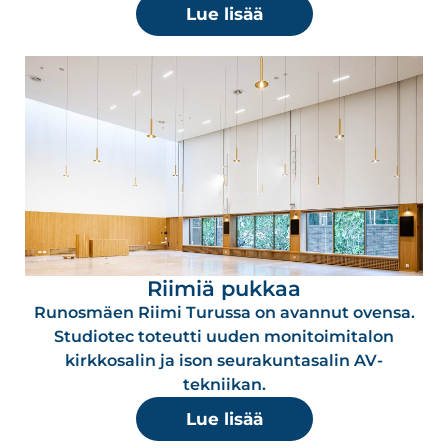
Lue lisää
Riimiä pukkaa
Runosmäen Riimi Turussa on avannut ovensa.
Studiotec toteutti uuden monitoimitalon
kirkkosalin ja ison seurakuntasalin AV-
tekniikan.
Lue lisää