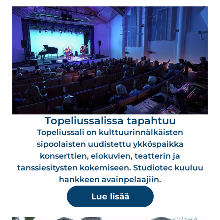
Topeliussalissa tapahtuu
Topeliussali on kulttuurinnälkäisten
sipoolaisten uudistettu ykköspaikka
konserttien, elokuvien, teatterin ja
tanssiesitysten kokemiseen. Studiotec kuuluu
hankkeen avainpelaajiin.
Lue lisää