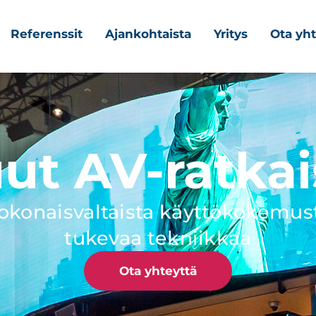
Referenssit
Ajankohtaista
Yritys
Ota yht
ut AV-ratkai
okonaisvaltaista käyttökokemus
tukevaa tekniikkaa
Ota yhteyttä