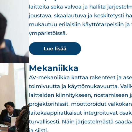
laitteita sekä valvoa ja hallita järjes
joustava, skaalautuva ja keskitetysti h
mukautuu erilaisiin käyttötarpeisiin ja 
ympäristöissä.
Lue lisää
Mekaniikka
AV-mekaniikka kattaa rakenteet ja asen
toimivuutta ja käyttömukavuutta. Vali
laitteiden kiinnitykseen, nostamiseen 
projektorihissit, moottoroidut valkokan
laitekaappiratkaisut integroituvat osa
turvallisesti. Näin järjestelmästä saad
ja siisti.