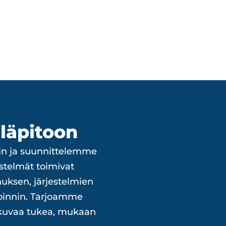
läpitoon
rin ja suunnittelemme
estelmät toimivat
uksen, järjestelmien
oinnin. Tarjoamme
atkuvaa tukea, mukaan