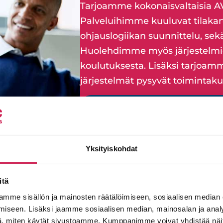
Tarjoamme kokonaisvaltaisia AV-
Palveluihimme kuuluvat tilakart
ohjauslogiikan suunnittelu, sekä
Huolehdimme myös järjestelmie
koulutuksesta. Lisäksi tarjoamme
järjestelmät pysyvät toimintakun
Tutustu ylläpitopalveluih
Yksityiskohdat
itä
mme sisällön ja mainosten räätälöimiseen, sosiaalisen median
iseen. Lisäksi jaamme sosiaalisen median, mainosalan ja analy
, miten käytät sivustoamme. Kumppanimme voivat yhdistää näitä t