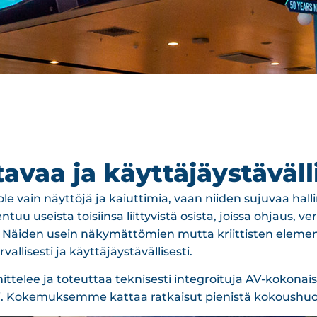
avaa ja käyttäjäystäväll
ole vain näyttöjä ja kaiuttimia, vaan niiden sujuvaa halli
ntuu useista toisiinsa liittyvistä osista, joissa ohjaus, 
Näiden usein näkymättömien mutta kriittisten elementt
rvallisesti ja käyttäjäystävällisesti.
ttelee ja toteuttaa teknisesti integroituja AV-kokonais
ti. Kokemuksemme kattaa ratkaisut pienistä kokoushuo