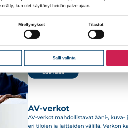
n kerätty, kun olet käyttänyt heidän palvelujaan.
tkaisut AV-järjestelmien
AV-ohjausjärjestelmät
Mieltymykset
Tilastot
Toimitamme keskitettyjä ohjausratkaisuj
valaistusta ja esitystekniikkaa voidaan 
Käyttö on helppoa, järjestelmät ovat l
tilakohtaisiin tarpeisiin.
Salli valinta
Lue lisää
AV-verkot
AV-verkot mahdollistavat ääni-, kuva- j
eri tilojen ja laitteiden välillä. Verkon