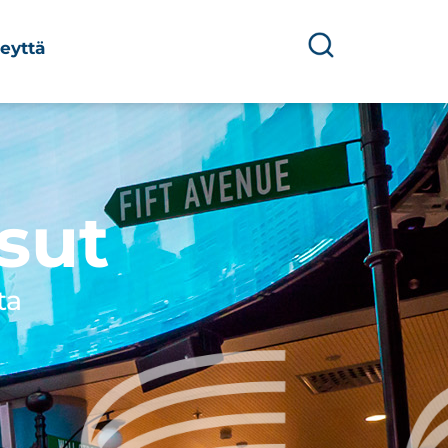
eyttä
sut
ta