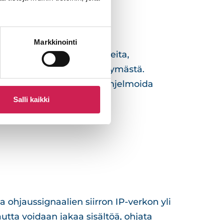
 taustalla
Markkinointi
a, joiden avulla AV-laitteita,
hallita yhdestä käyttöliittymästä.
uotettavia ja ne voidaan ohjelmoida
Salli kaikki
a ohjaussignaalien siirron IP-verkon yli
 kautta voidaan jakaa sisältöä, ohjata