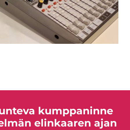
uho Kiuru)
unteva kumppaninne
telmän elinkaaren ajan