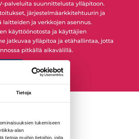
palveluita suunnittelusta ylläpitoon.
oitukset, järjestelmäarkkitehtuurin ja
 laitteiden ja verkkojen asennus.
n käyttöönotosta ja käyttäjien
 jatkuvaa ylläpitoa ja etähallintaa, jotta
nossa pitkällä aikavälillä.
imme
Tietoja
 ominaisuuksien tukemiseen
tiikka-alan
ietoja muihin tietoihin, joita