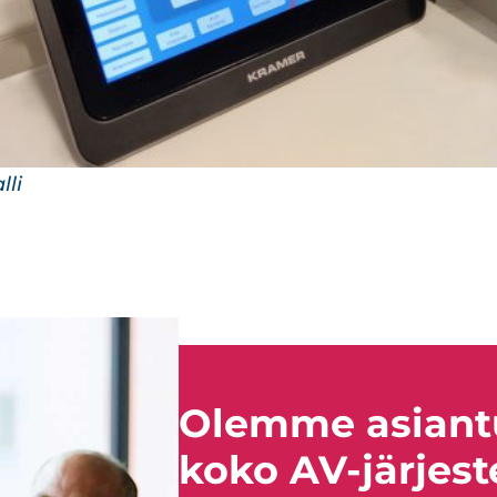
Orimattilan kirkko, Hannu Rantala (Kuva © J
Olemme asiant
koko AV-järjes