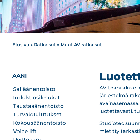
Etusivu
»
Ratkaisut
»
Muut AV-ratkaisut
Luotett
ÄÄNI
AV-tekniikka ei 
Saliäänentoisto
järjestelmä rake
Induktiosilmukat
avainasemassa. 
Taustaäänentoisto
luotettavasti, tu
Turvakuulutukset
Kokousäänentoisto
Studiotec suunni
Voice lift
mietitty tarkas
Peittoääni