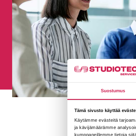
Suostumus
Tämä sivusto käyttää eväste
Käytämme evästeitä tarjoama
ja kävijämäärämme analysoim
kumppaneillemme tietoja siitä