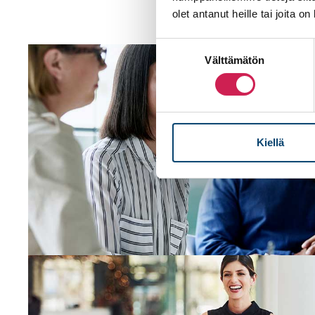
olet antanut heille tai joita o
Erikoisra
Suostumuksen
Välttämätön
valinta
Kiellä