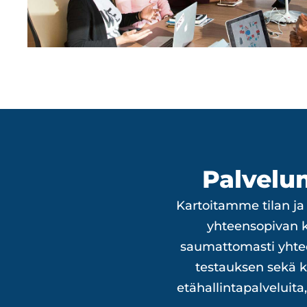
Palvelu
Kartoitamme tilan ja
yhteensopivan ko
saumattomasti yhtee
testauksen sekä 
etähallintapalveluit