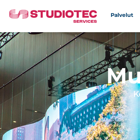
Palvelut
Mu
K