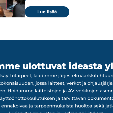
Lue lisää
mme ulottuvat ideasta yl
 käyttötarpeet, laadimme järjestelmäarkkitehtuu
konaisuuden, jossa laitteet, verkot ja ohjausjärj
n. Hoidamme laitteistojen ja AV-verkkojen asenn
käyttöönottokoulutuksen ja tarvittavan dokument
a, ennakoivaa ja tarpeenmukaista huoltoa sekä j