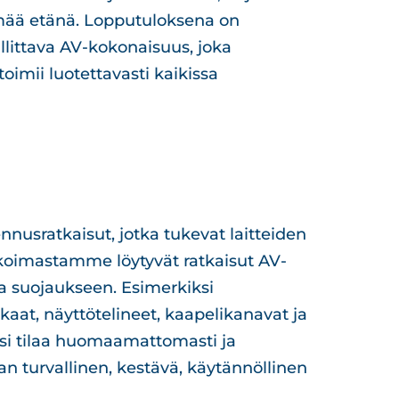
telmää etänä. Lopputuloksena on
allittava AV-kokonaisuus, joka
toimii luotettavasti kaikissa
nusratkaisut, jotka tukevat laitteiden
koimastamme löytyvät ratkaisut AV-
ja suojaukseen. Esimerkiksi
kaat, näyttötelineet, kaapelikanavat ja
ksi tilaa huomaamattomasti ja
aan turvallinen, kestävä, käytännöllinen