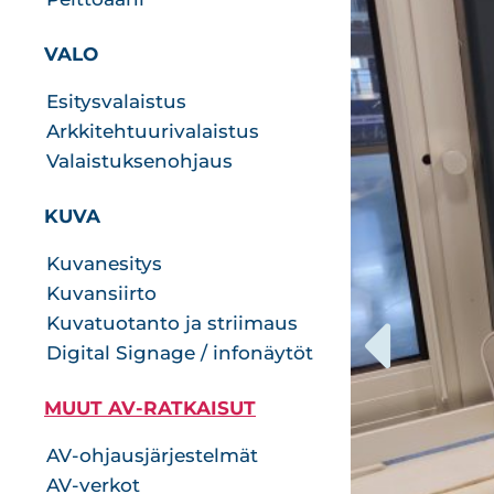
VALO
Esitysvalaistus
Arkkitehtuurivalaistus
Valaistuksenohjaus
KUVA
Kuvanesitys
Kuvansiirto
Kuvatuotanto ja striimaus
Digital Signage / infonäytöt
MUUT AV-RATKAISUT
AV-ohjausjärjestelmät
AV-verkot