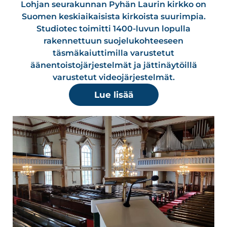
Lohjan seurakunnan Pyhän Laurin kirkko on
Suomen keskiaikaisista kirkoista suurimpia.
Studiotec toimitti 1400-luvun lopulla
rakennettuun suojelukohteeseen
täsmäkaiuttimilla varustetut
äänentoistojärjestelmät ja jättinäytöillä
varustetut videojärjestelmät.
Lue lisää