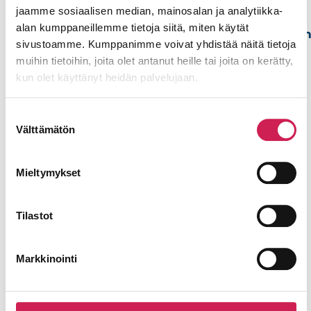
Mitroon!
jaamme sosiaalisen median, mainosalan ja analytiikka-
Voit jättää meille
alan kumppaneillemme tietoja siitä, miten käytät
yhteydenottopyynnö
sivustoamme. Kumppanimme voivat yhdistää näitä tietoja
Mitro
alla olevalla
Lehtinen
muihin tietoihin, joita olet antanut heille tai joita on kerätty,
lomakkeella.
kun olet käyttänyt heidän palvelujaan.
Account
Nimi
Executive
+358 44
Suostumuksen
554
Välttämätön
valinta
4282
Sähköposti
mitro.lehtinen@studiotec.fi
Mieltymykset
Puhelinnumero
Tilastot
Viesti
Markkinointi