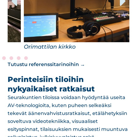
Orimattilan kirkko
P
Tutustu referenssitarinoihin →
Perinteisiin tiloihin
nykyaikaiset ratkaisut
Seurakuntien tiloissa voidaan hyödyntää useita
AV-teknologioita, kuten puheen selkeäksi
tekevät äänenvahvistusratkaisut, etälähetyksiin
soveltuva videotekniikka, visuaaliset
esityspinnat, tilaisuuksien mukaisesti muuntuva