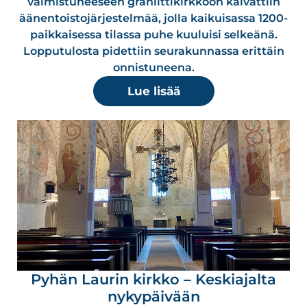
valmistuneeseen graniittikirkkoon kaivattiin
äänentoistojärjestelmää, jolla kaikuisassa 1200-
paikkaisessa tilassa puhe kuuluisi selkeänä.
Lopputulosta pidettiin seurakunnassa erittäin
onnistuneena.
Lue lisää
Pyhän Laurin kirkko – Keskiajalta
nykypäivään