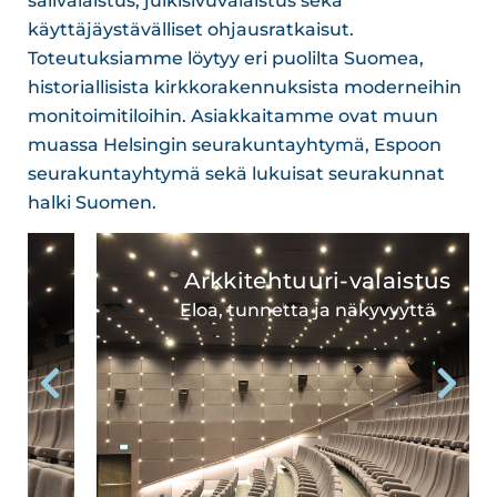
salivalaistus, julkisivuvalaistus sekä
käyttäjäystävälliset ohjausratkaisut.
Toteutuksiamme löytyy eri puolilta Suomea,
historiallisista kirkkorakennuksista moderneihin
monitoimitiloihin. Asiakkaitamme ovat muun
muassa Helsingin seurakuntayhtymä, Espoon
seurakuntayhtymä sekä lukuisat seurakunnat
halki Suomen.
Arkkitehtuuri-valaistus
Eloa, tunnetta ja näkyvyyttä