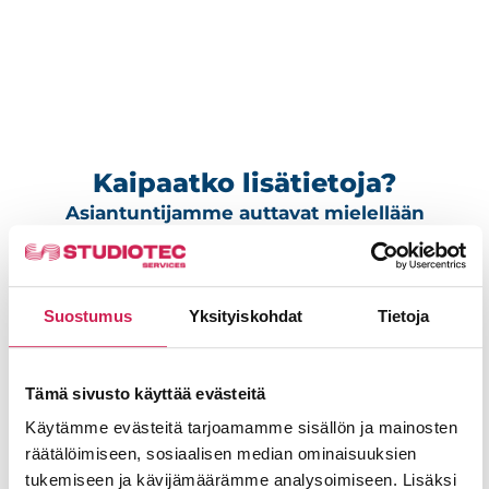
Kaipaatko lisätietoja?
Asiantuntijamme auttavat mielellään
tarpeisiinne sopivan ratkaisun valinnassa.
Toivotko
Suostumus
Yksityiskohdat
Tietoja
TARVITSETKO
meidän
APUA OMAN
mieluummin
ORGANISAATIOSI
Tämä sivusto käyttää evästeitä
olevan
AV-ASIOISSA?
Käytämme evästeitä tarjoamamme sisällön ja mainosten
yhteydessä
räätälöimiseen, sosiaalisen median ominaisuuksien
– Ota yhteys
sinuun?
tukemiseen ja kävijämäärämme analysoimiseen. Lisäksi