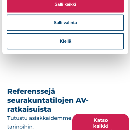
Salli kaikki
Lähetä
Salli valinta
Kiellä
Referenssejä
seurakuntatilojen AV-
ratkaisuista
Tutustu asiakkaidemme
Katso
kaikki
tarinoihin.