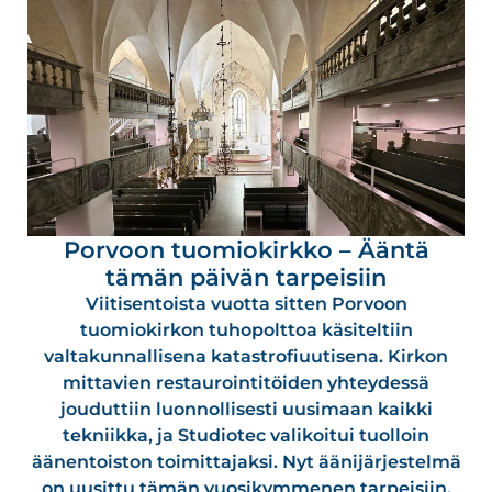
Porvoon tuomiokirkko – Ääntä
tämän päivän tarpeisiin
Viitisentoista vuotta sitten Porvoon
tuomiokirkon tuhopolttoa käsiteltiin
valtakunnallisena katastrofiuutisena. Kirkon
mittavien restaurointitöiden yhteydessä
jouduttiin luonnollisesti uusimaan kaikki
tekniikka, ja Studiotec valikoitui tuolloin
äänentoiston toimittajaksi. Nyt äänijärjestelmä
on uusittu tämän vuosikymmenen tarpeisiin.