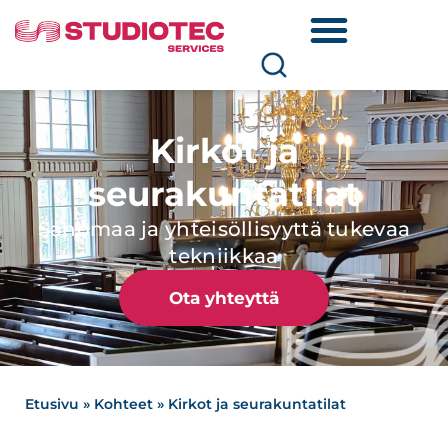
Kirkot ja
seurakuntatilat
Sanomaa ja yhteisöllisyyttä tukevaa
tekniikkaa
Ota yhteyttä
Etusivu
»
Kohteet
»
Kirkot ja seurakuntatilat