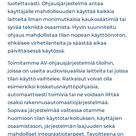
luotettavasti. Ohjausjärjestelmä antaa
käyttäjälle mahdollisuuden käyttää kaikkia
laitteita ilman monimutkaisia kaukosäätimiä tai
syvää teknistä osaamista. Hyvin suunniteltu
ohjaus mahdollistaa tilan nopean käyttöönoton,
ehkäisee virhetilanteita ja säästää aikaa
päivittäisessä käytössä.
Toimitamme AV-ohjausjärjestelmiä tiloihin,
joissa on useita audiovisuaalisia laitteita tai joissa
tilan käyttö vaihtelee. Ratkaisut voivat olla
esimerkiksi kosketusnäyttöpohjaisia,
automaattisesti toimivia tai ne voidaan liittää
osaksi rakennusautomaatiojärjestelmää.
Sopivaa järjestelmää valitessa otamme
huomioon tilan käyttötarkoituksen, käyttäjien
osaamistason, järjestelmän laajuuden sekä
mahdolliset integraatiotarpeet. Tavoitteena on