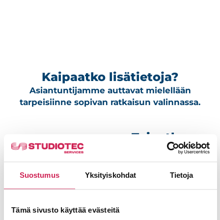
Kaipaatko lisätietoja?
Asiantuntijamme auttavat mielellään
tarpeisiinne sopivan ratkaisun valinnassa.
Toivotko
TARVITSETKO
meidän
APUA OMAN
mieluummin
ORGANISAATIOSI
Suostumus
Yksityiskohdat
Tietoja
olevan
AV-ASIOISSA?
yhteydessä
– Ota yhteys
Tämä sivusto käyttää evästeitä
sinuun?
Mitroon!