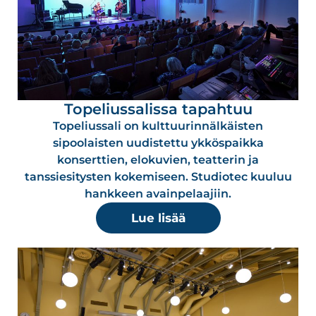
Topeliussalissa tapahtuu
Topeliussali on kulttuurinnälkäisten
sipoolaisten uudistettu ykköspaikka
konserttien, elokuvien, teatterin ja
tanssiesitysten kokemiseen. Studiotec kuuluu
hankkeen avainpelaajiin.
Lue lisää