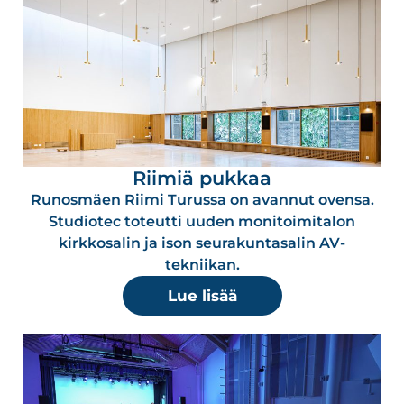
Riimiä pukkaa
Runosmäen Riimi Turussa on avannut ovensa.
Studiotec toteutti uuden monitoimitalon
kirkkosalin ja ison seurakuntasalin AV-
tekniikan.
Lue lisää