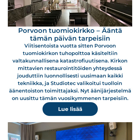
Porvoon tuomiokirkko – Ääntä
tämän päivän tarpeisiin
Viitisentoista vuotta sitten Porvoon
tuomiokirkon tuhopolttoa käsiteltiin
valtakunnallisena katastrofiuutisena. Kirkon
mittavien restaurointitöiden yhteydessä
jouduttiin luonnollisesti uusimaan kaikki
tekniikka, ja Studiotec valikoitui tuolloin
äänentoiston toimittajaksi. Nyt äänijärjestelmä
on uusittu tämän vuosikymmenen tarpeisiin.
Lue lisää