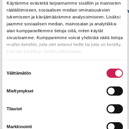
Käytämme evästeitä tarjoamamme sisällön ja mainosten
Voit jättää meille
räätälöimiseen, sosiaalisen median ominaisuuksien
yhteydenottopyynnö
Mitro
tukemiseen ja kävijämäärämme analysoimiseen. Lisäksi
alla olevalla
Lehtinen
jaamme sosiaalisen median, mainosalan ja analytiikka-
lomakkeella.
Account
alan kumppaneillemme tietoja siitä, miten käytät
Nimi
Executive
sivustoamme. Kumppanimme voivat yhdistää näitä tietoja
+358 44
muihin tietoihin, joita olet antanut heille tai joita on kerätty,
554
kun olet käyttänyt heidän palvelujaan.
4282
Sähköposti
mitro.lehtinen@studiotec.fi
Suostumuksen
Välttämätön
valinta
Puhelinnumero
Mieltymykset
Viesti
Tilastot
Markkinointi