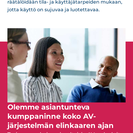
räätälöidään tila- ja käyttäjätarpeiden mukaan,
jotta käyttö on sujuvaa ja luotettavaa.
Olemme asiantunteva
kumppaninne koko AV-
järjestelmän elinkaaren ajan