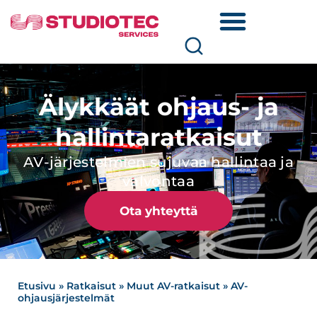
Älykkäät ohjaus- ja
hallintaratkaisut
AV-järjestelmien sujuvaa hallintaa ja
valvontaa
Ota yhteyttä
Etusivu
»
Ratkaisut
»
Muut AV-ratkaisut
»
AV-
ohjausjärjestelmät