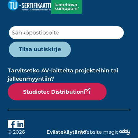
Tarvitsetko AV-laitteita projekteihin tai
jälleenmyyntiin?
Studiotec Distribution
© 2026
Evästekäytäntö
|
Website magic