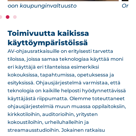
Orimattilan kirkko
Toimivuutta kaikissa
käyttöympäristöissä
AV-ohjausratkaisuille on erityisesti tarvetta
tiloissa, joissa samaa teknologiaa käyttää moni
eri käyttäjä eri tilanteissa esimerkiksi
kokouksissa, tapahtumissa, opetuksessa ja
esityksissä. Ohjausjärjestelmä varmistaa, että
teknologia on kaikille helposti hyödynnettävissä
käyttäjästä riippumatta. Olemme toteuttaneet
ohjausjärjestelmiä muun muassa oppilaitoksiin,
kirkkotiloihin, auditorioihin, yritysten
kokoustiloihin, urheiluhalleihin ja
streamausstudioihin. Jokainen ratkaisu