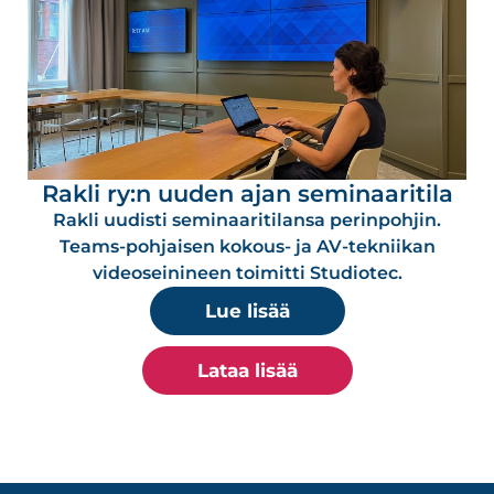
Rakli ry:n uuden ajan seminaaritila
Rakli uudisti seminaaritilansa perinpohjin.
Teams-pohjaisen kokous- ja AV-tekniikan
videoseinineen toimitti Studiotec.
Lue lisää
Lataa lisää