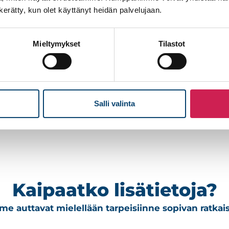
koulutuksesta. Lisäksi tarjoamme
n kerätty, kun olet käyttänyt heidän palvelujaan.
järjestelmät pysyvät toimintakun
Mieltymykset
Tilastot
Tutustu palveluihimme
Salli valinta
Kaipaatko lisätietoja?
e auttavat mielellään tarpeisiinne sopivan ratkai