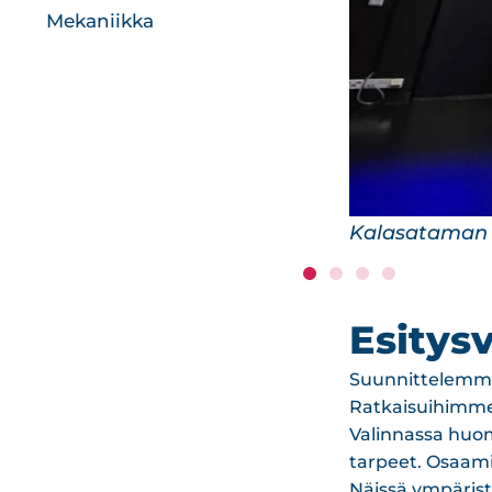
Mekaniikka
Riihimäen tea
Esitys
Suunnittelemme 
Ratkaisuihimme 
Valinnassa huom
tarpeet. Osaa
Näissä ympäristö