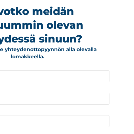
votko meidän
uummin olevan
ydessä sinuun?
lle yhteydenottopyynnön alla olevalla
lomakkeella.