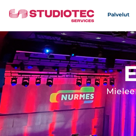
Palvelut
E
Mielee