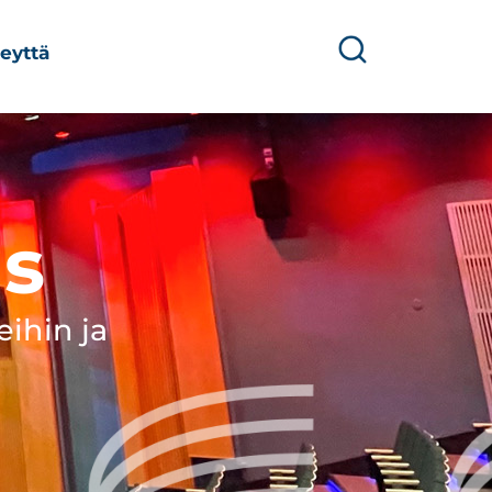
eyttä
us
ihin ja