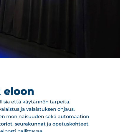
Hel
t eloon
isia että käytännön tarpeita.
alaistus ja valaistuksen ohjaus.
tysten moninaisuuden sekä automaation
toriot
,
seurakunnat
ja
opetuskohteet
.
lposti hallittavaa.