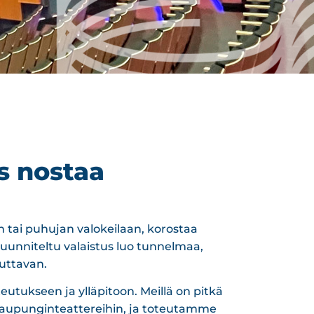
s nostaa
n tai puhujan valokeilaan, korostaa
suunniteltu valaistus luo tunnelmaa,
uttavan.
utukseen ja ylläpitoon. Meillä on pitkä
 kaupunginteattereihin, ja toteutamme