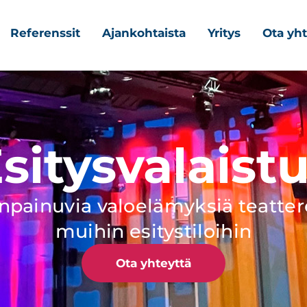
Referenssit
Ajankohtaista
Yritys
Ota yht
sitysvalaist
npainuvia valoelämyksiä teattere
muihin esitystiloihin
Ota yhteyttä