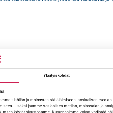
AV-järjestelmie
toteutus ja yllä
Yksityiskohdat
Tarjoamme kokonaisvaltaisia AV-
itä
Palveluihimme kuuluvat tilakart
mme sisällön ja mainosten räätälöimiseen, sosiaalisen median
ohjauslogiikan suunnittelu, sekä
iseen. Lisäksi jaamme sosiaalisen median, mainosalan ja analy
Huolehdimme myös järjestelmie
, miten käytät sivustoamme. Kumppanimme voivat yhdistää näitä t