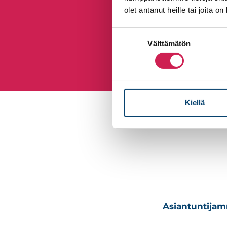
olet antanut heille tai joita o
Suostumuksen
Välttämätön
valinta
Kiellä
Asiantuntijamm