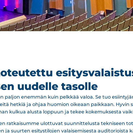
toteutettu esitysvalaistu
en uudelle tasolle
 on paljon enemmän kuin pelkkää valoa. Se tuo esiintyjä
keitä hetkiä ja ohjaa huomion oikeaan paikkaan. Hyvin 
an kulkua alusta loppuun ja tekee kokemuksesta vaik
sen ratkaisumme ulottuvat suunnittelusta tekniseen tote
 ja suurten esitystilojen valaisemisesta auditorioista