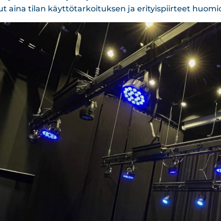
ut aina tilan käyttötarkoituksen ja erityispiirteet huomi