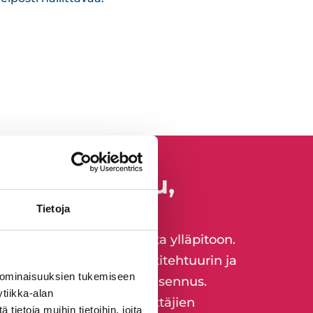
n suunnittelu,
pito
Tietoja
palveluita suunnittelusta ylläpitoon.
oitukset, järjestelmäarkkitehtuurin ja
 ominaisuuksien tukemiseen
 laitteiden ja verkkojen asennus.
tiikka-alan
n käyttöönotosta ja käyttäjien
ietoja muihin tietoihin, joita