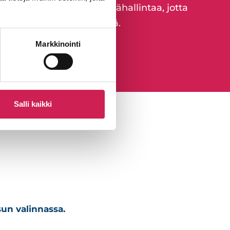
 jatkuvaa ylläpitoa ja etähallintaa, jotta
nossa pitkällä aikavälillä.
Markkinointi
Salli kaikki
sun valinnassa.