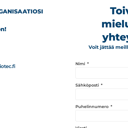
Toi
GANISAATIOSI
miel
n!
yhte
Voit jättää mei
Nimi
otec.fi
Sähköposti
Puhelinnumero