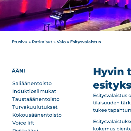
Etusivu
»
Ratkaisut
»
Valo
»
Esitysvalaistus
Hyvin 
ÄÄNI
esityks
Saliäänentoisto
Induktiosilmukat
Esitysvalaistus
Taustaäänentoisto
tilaisuuden tär
Turvakuulutukset
tukee tapahtum
Kokousäänentoisto
Esitysvalaistuk
Voice lift
kokemus pienten
Peittoääni