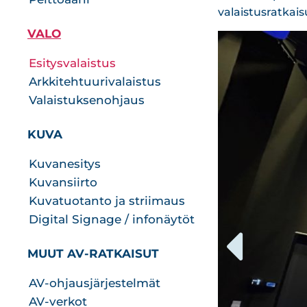
valaistusratkais
VALO
Esitysvalaistus
Arkkitehtuurivalaistus
Valaistuksenohjaus
KUVA
Kuvanesitys
Kuvansiirto
Kuvatuotanto ja striimaus
Digital Signage / infonäytöt
MUUT AV-RATKAISUT
AV-ohjausjärjestelmät
AV-verkot