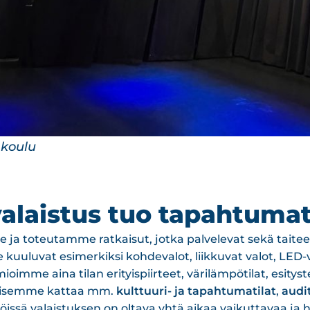
tteri
valaistus tuo tapahtuma
ja toteutamme ratkaisut, jotka palvelevat sekä taiteell
kuuluvat esimerkiksi kohdevalot, liikkuvat valot, LED-v
ioimme aina tilan erityispiirteet, värilämpötilat, esi
misemme kattaa mm.
kulttuuri- ja tapahtumatilat
,
audi
issä valaistuksen on oltava yhtä aikaa vaikuttavaa ja he