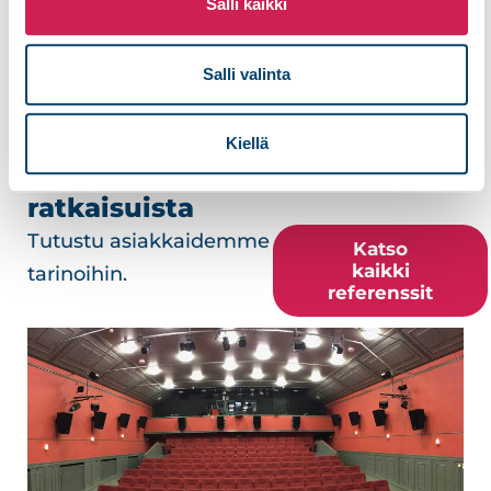
Salli kaikki
Salli valinta
Kiellä
Referenssejä esitystilojen AV-
ratkaisuista
Tutustu asiakkaidemme
Katso
kaikki
tarinoihin.
referenssit