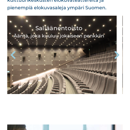
kulttuurikeskusten elokuvateattereita ja
pienempiä elokuvasaleja ympäri Suomen.
Arkkitehtuuri-valaistus
Eloa, tunnetta ja näkyvyyttä