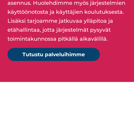
asennus. Huolehdimme myös järjestelmien
käyttöönotosta ja käyttäjien koulutuksesta.
Lisäksi tarjoamme jatkuvaa ylläpitoa ja
etähallintaa, jotta järjestelmät pysyvät
toimintakunnossa pitkällä aikavälillä.
Tutustu palveluihimme