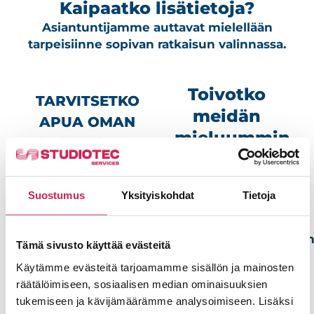
Kaipaatko lisätietoja?
Asiantuntijamme auttavat mielellään
tarpeisiinne sopivan ratkaisun valinnassa.
Toivotko
TARVITSETKO
meidän
APUA OMAN
mieluummin
ORGANISAATIOSI
olevan
AV-ASIOISSA?
yhteydessä
– Ota yhteys
Suostumus
Yksityiskohdat
Tietoja
sinuun?
Mitroon!
Voit jättää meille
yhteydenottopyynnö
Tämä sivusto käyttää evästeitä
Mitro
alla olevalla
Lehtinen
Käytämme evästeitä tarjoamamme sisällön ja mainosten
lomakkeella.
räätälöimiseen, sosiaalisen median ominaisuuksien
Account
Nimi
tukemiseen ja kävijämäärämme analysoimiseen. Lisäksi
Executive