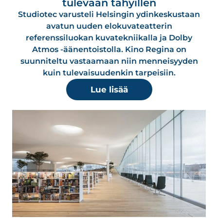
tulevaan tähyillen
Studiotec varusteli Helsingin ydinkeskustaan
avatun uuden elokuvateatterin
referenssiluokan kuvatekniikalla ja Dolby
Atmos -äänentoistolla. Kino Regina on
suunniteltu vastaamaan niin menneisyyden
kuin tulevaisuudenkin tarpeisiin.
Lue lisää