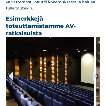
vaivattomasti, nauttii kokemuksesta ja haluaa
tulla toistekin.
Esimerkkejä
toteuttamistamme AV-
ratkaisuista