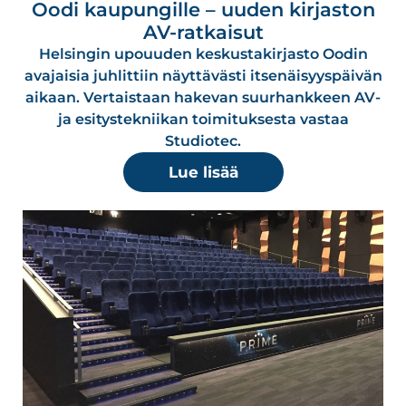
Oodi kaupungille – uuden kirjaston
AV-ratkaisut
Helsingin upouuden keskustakirjasto Oodin
avajaisia juhlittiin näyttävästi itsenäisyyspäivän
aikaan. Vertaistaan hakevan suurhankkeen AV-
ja esitystekniikan toimituksesta vastaa
Studiotec.
Lue lisää