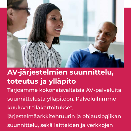
AV-järjestelmien suunnittelu,
toteutus ja ylläpito
Tarjoamme kokonaisvaltaisia AV-palveluita
suunnittelusta ylläpitoon. Palveluihimme
kuuluvat tilakartoitukset,
järjestelmäarkkitehtuurin ja ohjauslogiikan
suunnittelu, sekä laitteiden ja verkkojen