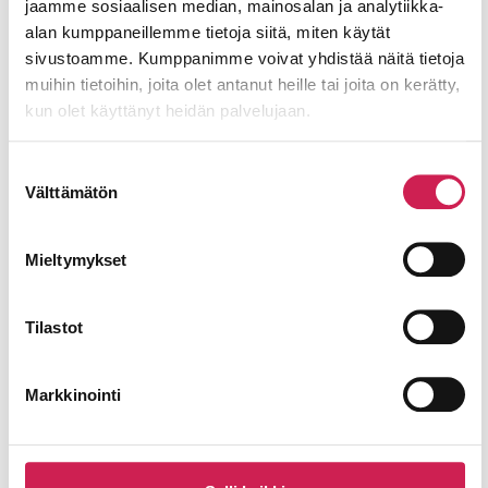
+358 44
jaamme sosiaalisen median, mainosalan ja analytiikka-
554
alan kumppaneillemme tietoja siitä, miten käytät
4282
Sähköposti
sivustoamme. Kumppanimme voivat yhdistää näitä tietoja
mitro.lehtinen@studiotec.fi
muihin tietoihin, joita olet antanut heille tai joita on kerätty,
kun olet käyttänyt heidän palvelujaan.
Puhelinnumero
Suostumuksen
Välttämätön
valinta
Viesti
Mieltymykset
Tilastot
Markkinointi
Lähetä