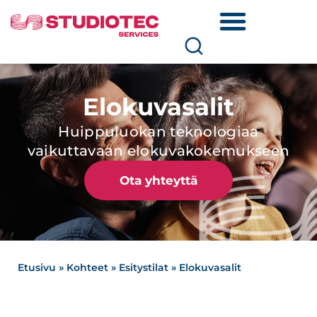
Elokuvasalit
Huippuluokan teknologiaa
vaikuttavaan elokuvakokemukseen
Ota yhteyttä
Etusivu
»
Kohteet
»
Esitystilat
»
Elokuvasalit