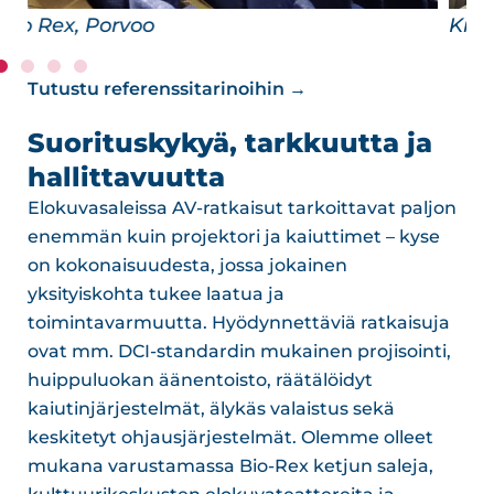
Kino Regina
Tutustu referenssitarinoihin →
Suorituskykyä, tarkkuutta ja
hallittavuutta
Elokuvasaleissa AV-ratkaisut tarkoittavat paljon
enemmän kuin projektori ja kaiuttimet – kyse
on kokonaisuudesta, jossa jokainen
yksityiskohta tukee laatua ja
toimintavarmuutta. Hyödynnettäviä ratkaisuja
ovat mm. DCI-standardin mukainen projisointi,
huippuluokan äänentoisto, räätälöidyt
kaiutinjärjestelmät, älykäs valaistus sekä
keskitetyt ohjausjärjestelmät. Olemme olleet
mukana varustamassa Bio-Rex ketjun saleja,