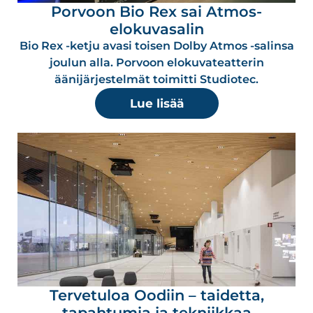
Porvoon Bio Rex sai Atmos-
elokuvasalin
Bio Rex -ketju avasi toisen Dolby Atmos -salinsa
joulun alla. Porvoon elokuvateatterin
äänijärjestelmät toimitti Studiotec.
Lue lisää
Tervetuloa Oodiin – taidetta,
tapahtumia ja tekniikkaa