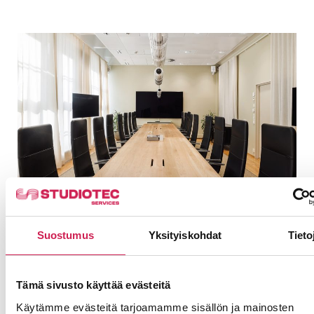
Lindström Talo – Uuden ajan
toimistohotelli
Lindström Talossa historiallinen miljöö kohtaa
Suostumus
Yksityiskohdat
Tieto
modernin työn. Studiotecin toteuttamien, osin
kierrätettyjen AV-järjestelmien
helppokäyttöisyys, langattomuus ja
Tämä sivusto käyttää evästeitä
hybridiratkaisut ovat keränneet asiakkailta
Käytämme evästeitä tarjoamamme sisällön ja mainosten