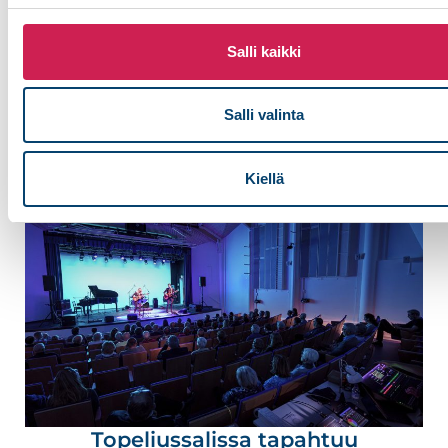
tekniikan.
Lue lisää
Salli kaikki
Salli valinta
Kiellä
Topeliussalissa tapahtuu