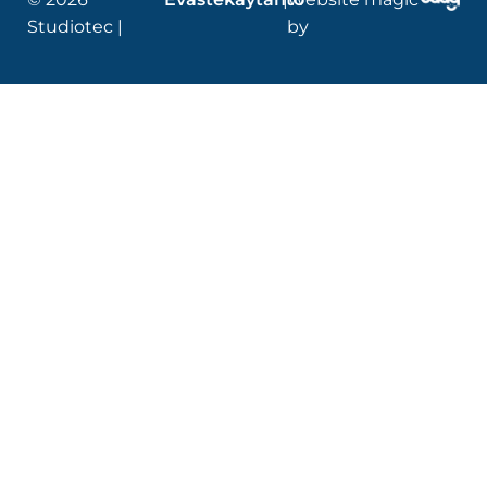
Studiotec |
by