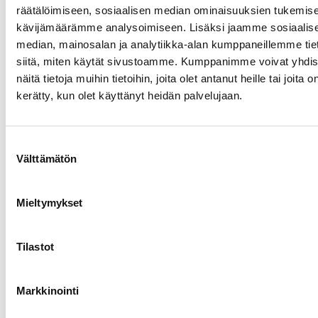
paljon kiitosta.
räätälöimiseen, sosiaalisen median ominaisuuksien tukemise
Lue lisää
kävijämäärämme analysoimiseen. Lisäksi jaamme sosiaalis
median, mainosalan ja analytiikka-alan kumppaneillemme tie
siitä, miten käytät sivustoamme. Kumppanimme voivat yhdis
näitä tietoja muihin tietoihin, joita olet antanut heille tai joita o
kerätty, kun olet käyttänyt heidän palvelujaan.
Suostumuksen
Välttämätön
valinta
Mieltymykset
Tilastot
Riimiä pukkaa
Runosmäen Riimi Turussa on avannut ovensa.
Studiotec toteutti uuden monitoimitalon
Markkinointi
kirkkosalin ja ison seurakuntasalin AV-