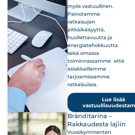
myös vastuullinen.
Painotamme
ratkaisujen
pitkäikäisyyttä,
huollettavuutta ja
energiatehokkuutta
sekä omassa
toiminnassamme että
asiakkaillemme
tarjoamissamme
ratkaisuissa.
Lue lisää
vastuullisuudesta
Bränditarina –
Rakkaudesta lajiin
Vuosikymmenten