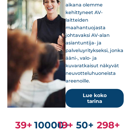
aikana olemme
kehittyneet AV-
laitteiden
maahantuojasta
johtavaksi AV-alan
asiantuntija- ja
palveluyritykseksi, jonka
ääni-, valo- ja
kuvaratkaisut näkyvät
neuvotteluhuoneista
areenoille.
Lue koko
tarina
40
+
10000+
20
+
50+
300
+