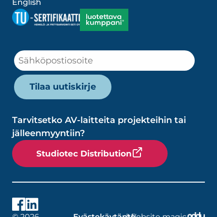
English
Tarvitsetko AV-laitteita projekteihin tai
jälleenmyyntiin?
Studiotec Distribution
© 2026
Evästekäytäntö
|
Website magic