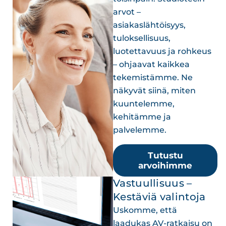
arvot –
asiakaslähtöisyys,
tuloksellisuus,
luotettavuus ja rohkeus
– ohjaavat kaikkea
tekemistämme. Ne
näkyvät siinä, miten
kuuntelemme,
kehitämme ja
palvelemme.
Tutustu
arvoihimme
Vastuullisuus –
Kestäviä valintoja
Uskomme, että
laadukas AV-ratkaisu on