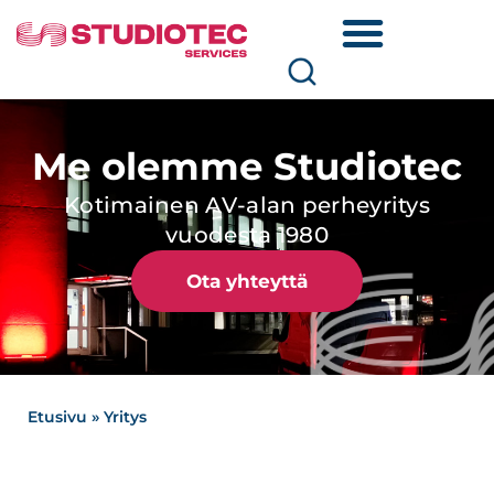
Me olemme Studiotec
Kotimainen AV-alan perheyritys
vuodesta 1980
Ota yhteyttä
Etusivu
»
Yritys