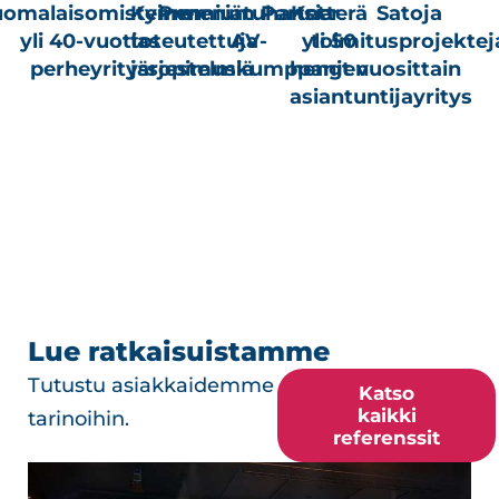
uomalaisomisteinen
Kymmeniätuhansia
Premium Partner
Ketterä
Satoja
yli 40-vuotias
toteutettuja
AV-
yli 50
toimitusprojektej
perheyritys
järjestelmiä
sopimuskumppanit
hengen
vuosittain
asiantuntijayritys
Lue ratkaisuistamme
Tutustu asiakkaidemme
Katso
kaikki
tarinoihin.
referenssit