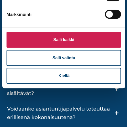
asiantuntijapalveluista
Studiotecin asiantuntijapalvelut kattavat
Markkinointi
AV-järjestelmien suunnittelun,
konsultoinnin ja koulutuksen. Alla
vastaamme yleisimpiin kysymyksiin
Salli kaikki
palveluiden sisällöstä ja
käyttötarkoituksista.
Salli valinta
Milloin AV-asiantuntijapalvelua tarvitaan?
Kiellä
Mitä AV-suunnittelu ja AV-konsultointi
sisältävät?
Voidaanko asiantuntijapalvelu toteuttaa
erillisenä kokonaisuutena?