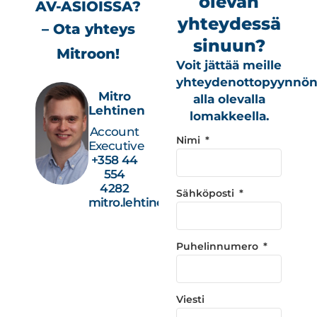
olevan
AV-ASIOISSA?
yhteydessä
– Ota yhteys
sinuun?
Mitroon!
Voit jättää meille
yhteydenottopyynnö
Mitro
alla olevalla
Lehtinen
lomakkeella.
Account
Nimi
Executive
+358 44
554
4282
Sähköposti
mitro.lehtinen@studiotec.fi
Puhelinnumero
Viesti