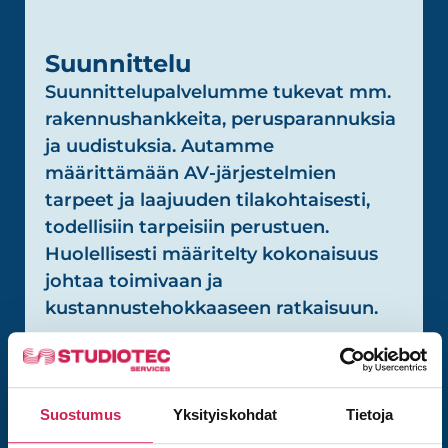
Suunnittelu
Suunnittelupalvelumme tukevat mm.
rakennushankkeita, perusparannuksia
ja uudistuksia. Autamme
määrittämään AV-järjestelmien
tarpeet ja laajuuden tilakohtaisesti,
todellisiin tarpeisiin perustuen.
Huolellisesti määritelty kokonaisuus
johtaa toimivaan ja
kustannustehokkaaseen ratkaisuun.
Koulutus ja tuki
Suostumus
Yksityiskohdat
Tietoja
Koulutuksemme varmistavat, että