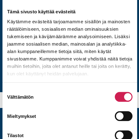
järjestelmät otetaan käyttöön
Tämä sivusto käyttää evästeitä
tarkoituksenmukaisesti.
Käytämme evästeitä tarjoamamme sisällön ja mainosten
Räätälöimme koulutukset eri
räätälöimiseen, sosiaalisen median ominaisuuksien
käyttäjäryhmille, päivittäisistä
tukemiseen ja kävijämäärämme analysoimiseen. Lisäksi
käyttäjistä ylläpidon ja esitystekniikan
jaamme sosiaalisen median, mainosalan ja analytiikka-
alan kumppaneillemme tietoja siitä, miten käytät
vastuuhenkilöihin.
sivustoamme. Kumppanimme voivat yhdistää näitä tietoja
muihin tietoihin, joita olet antanut heille tai joita on kerätty,
kun olet käyttänyt heidän palvelujaan.
Suostumuksen
Välttämätön
valinta
Mieltymykset
Usein kysyttyä AV-
Tilastot