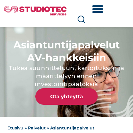
Asiantuntijapalvelut
AV-hankkeisiin
Tukea suunnitteluun, kartoituksiin ja
määrittelyyn ennen
investointipäätöksiä
Ota yhteyttä
Etusivu
»
Palvelut
»
Asiantuntijapalvelut