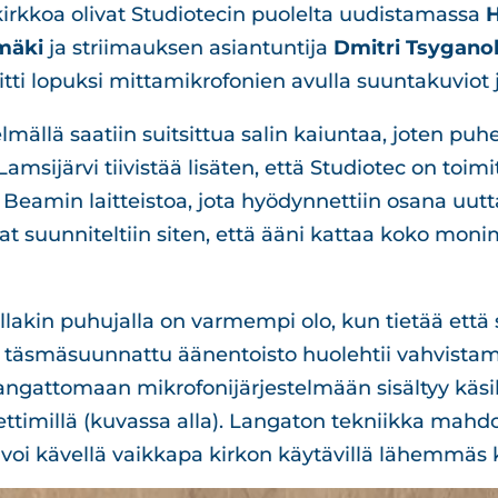
kirkkoa olivat Studiotecin puolelta uudistamassa
H
mäki
ja striimauksen asiantuntija
Dmitri Tsygano
itti lopuksi mittamikrofonien avulla suuntakuviot j
lmällä saatiin suitsittua salin kaiuntaa, joten puh
msijärvi tiivistää lisäten, että Studiotec on toim
amin laitteistoa, jota hyödynnettiin osana uutta
at suunniteltiin siten, että ääni kattaa koko mon
lakin puhujalla on varmempi olo, kun tietää että 
i täsmäsuunnattu äänentoisto huolehtii vahvistam
langattomaan mikrofonijärjestelmään sisältyy käsi
timillä (kuvassa alla). Langaton tekniikka mahdol
 voi kävellä vaikkapa kirkon käytävillä lähemmäs k