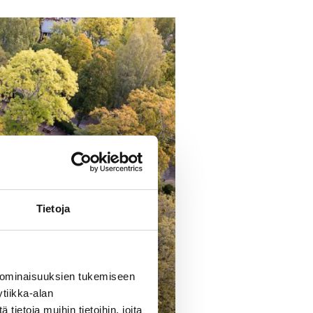
Tietoja
 ominaisuuksien tukemiseen
tiikka-alan
ietoja muihin tietoihin, joita