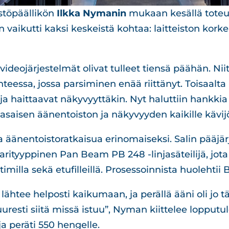
stöpäällikön
Ilkka Nymanin
mukaan kesällä toteu
vaikutti kaksi keskeistä kohtaa: laitteiston korke
videojärjestelmät olivat tulleet tiensä päähän. Nii
anteessa, jossa parsiminen enää riittänyt. Toisaalta k
 haittaavat näkyvyyttäkin. Nyt haluttiin hankkia y
t tasaisen äänentoiston ja näkyvyyden kaikille kävijö
 äänentoistoratkaisua erinomaiseksi. Salin pääjä
larityyppinen Pan Beam PB 248 -linjasäteilijä, jo
timilla sekä etufilleillä. Prosessoinnista huoleht
 lähtee helposti kaikumaan, ja perällä ääni oli jo 
uresti siitä missä istuu”, Nyman kiittelee lopputulo
a peräti 550 hengelle.