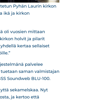
tetun Pyhän Laurin kirkon
a ikä ja kirkon
tä oli vuosien mittaan
irkon holvit ja pilarit
hdellä kertaa sellaiset
ille.”
rjestelmänä palvelee
ta tuetaan saman valmistajan
ii BSS Soundweb BLU-100.
täyttä sekamelskaa. Nyt
sta, ja kertoo että