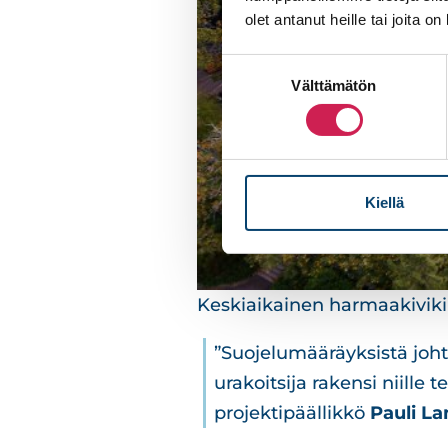
olet antanut heille tai joita o
Suostumuksen
Välttämätön
valinta
Kiellä
Keskiaikainen harmaakiviki
”Suojelumääräyksistä johtu
urakoitsija rakensi niille
projektipäällikkö
Pauli La