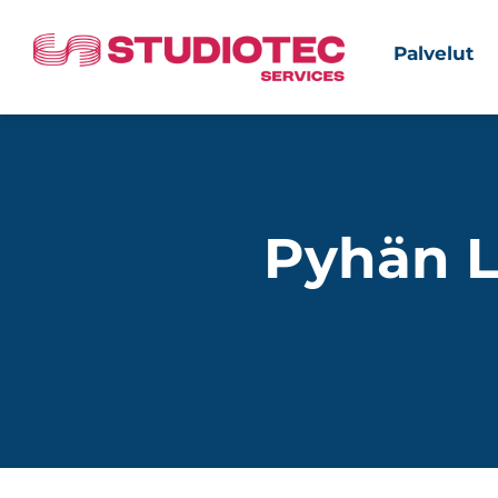
Palvelut
Pyhän La