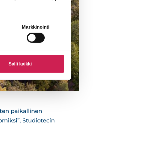
Markkinointi
Salli kaikki
oten paikallinen
omiksi”, Studiotecin