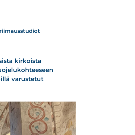
riimausstudiot
sta kirkoista
suojelukohteeseen
illä varustetut