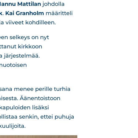
annu Mattilan
johdolla
k
.
Kai Granholm
määritteli
a viiveet kohdilleen.
een selkeys on nyt
ittanut kirkkoon
 järjestelmää.
imuotoisen
sana menee perille turhia
isesta. Äänentoistoon
kapuloiden lisäksi
listaa senkin, ettei puhuja
uulijoita.