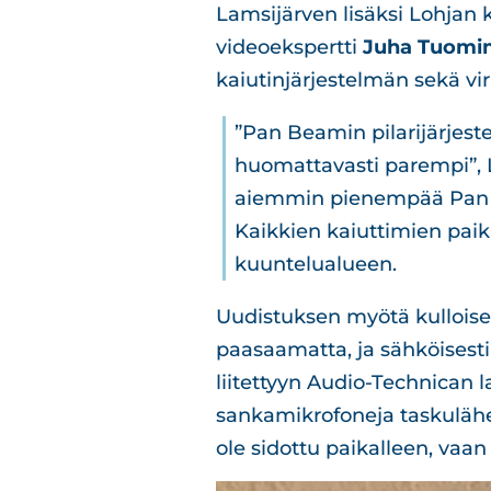
Lamsijärven lisäksi Lohjan 
videoekspertti
Juha Tuomi
kaiutinjärjestelmän sekä vir
”Pan Beamin pilarijärjeste
huomattavasti parempi”, La
aiemmin pienempää Pan Be
Kaikkien kaiuttimien paik
kuuntelualueen.
Uudistuksen myötä kulloisel
paasaamatta, ja sähköisest
liitettyyn Audio-Technican 
sankamikrofoneja taskulähet
ole sidottu paikalleen, vaan