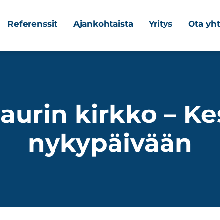
Referenssit
Ajankohtaista
Yritys
Ota yht
urin kirkko – Ke
nykypäivään