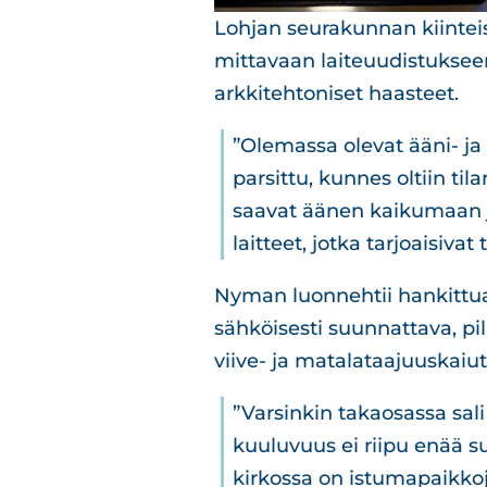
Lohjan seurakunnan kiintei
mittavaan laiteuudistukseen 
arkkitehtoniset haasteet.
”Olemassa olevat ääni- ja 
parsittu, kunnes oltiin til
saavat äänen kaikumaan ja
laitteet, jotka tarjoaisiva
Nyman luonnehtii hankittua
sähköisesti suunnattava, pi
viive- ja matalataajuuskaiut
”Varsinkin takaosassa sali
kuuluvuus ei riipu enää su
kirkossa on istumapaikkoj