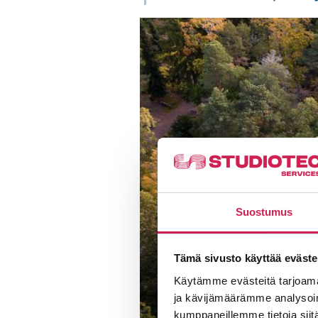
Suostumus
Tämä sivusto käyttää eväste
Käytämme evästeitä tarjoama
ja kävijämäärämme analysoim
kumppaneillemme tietoja siitä