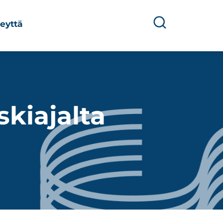
eyttä
skiajalta