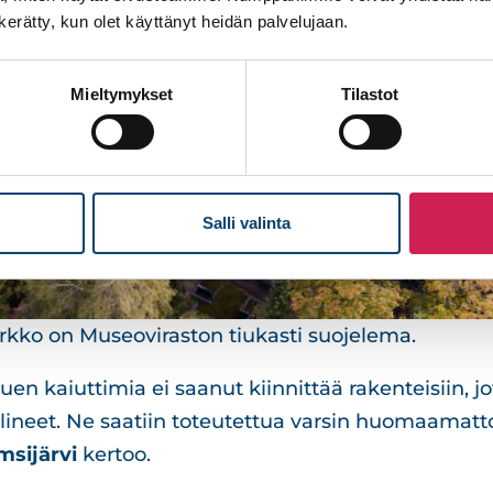
n kerätty, kun olet käyttänyt heidän palvelujaan.
Mieltymykset
Tilastot
Salli valinta
rkko on Museoviraston tiukasti suojelema.
en kaiuttimia ei saanut kiinnittää rakenteisiin, j
 telineet. Ne saatiin toteutettua varsin huomaamatt
msijärvi
kertoo.