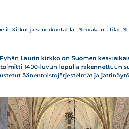
n
elit
,
Kirkot ja seurakuntatilat
,
Seurakuntatilat
,
St
yhän Laurin kirkko on Suomen keskiaikaisi
 toimitti 1400-luvun lopulla rakennettuun 
stetut äänentoistojärjestelmät ja jättinäytö