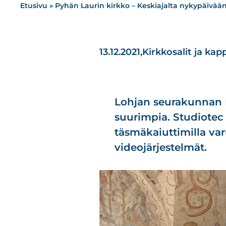
Etusivu
»
Pyhän Laurin kirkko – Keskiajalta nykypäivää
13.12.2021,
Kirkkosalit ja kapp
Lohjan seurakunnan P
suurimpia. Studiotec
täsmäkaiuttimilla varu
videojärjestelmät.