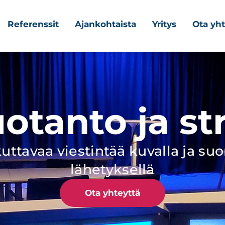
Referenssit
Ajankohtaista
Yritys
Ota yht
otanto ja st
uttavaa viestintää kuvalla ja suo
lähetyksellä
Ota yhteyttä