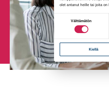
olet antanut heille tai joita o
Suostumuksen
Välttämätön
valinta
Kiellä