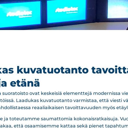
as kuvatuotanto tavoitt
ja etänä
 suoratoisto ovat keskeisiä elementtejä modernissa vi
öissä. Laadukas kuvatuotanto varmistaa, että viesti väl
hdollistaessa reaaliaikaisen tavoittavuuden myös etäyle
 ja toteutamme saumattomia kokonaisratkaisuja. V
 takaa, että osaamisemme kattaa sekä pienet tapahtuma