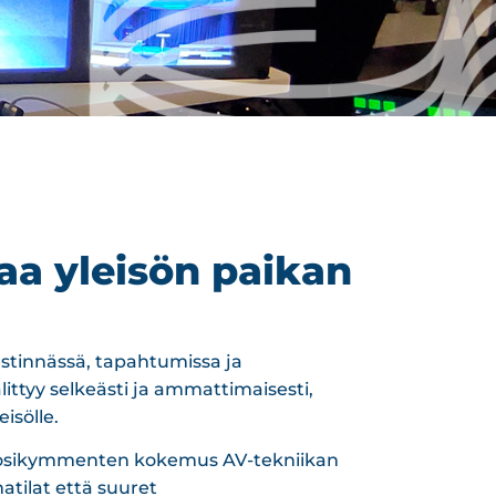
aa yleisön paikan
estinnässä, tapahtumissa ja
ittyy selkeästi ja ammattimaisesti,
isölle.
uosikymmenten kokemus AV-tekniikan
tilat että suuret