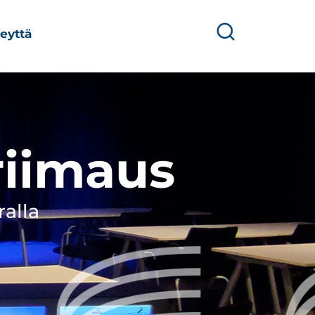
eyttä
riimaus
ralla