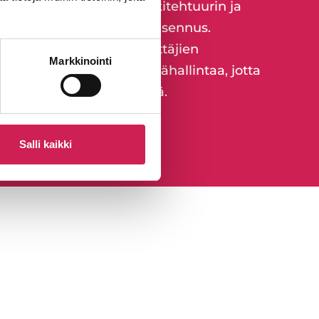
oitukset, järjestelmäarkkitehtuurin ja
 laitteiden ja verkkojen asennus.
n käyttöönotosta ja käyttäjien
Markkinointi
 jatkuvaa ylläpitoa ja etähallintaa, jotta
nossa pitkällä aikavälillä.
imme
Salli kaikki