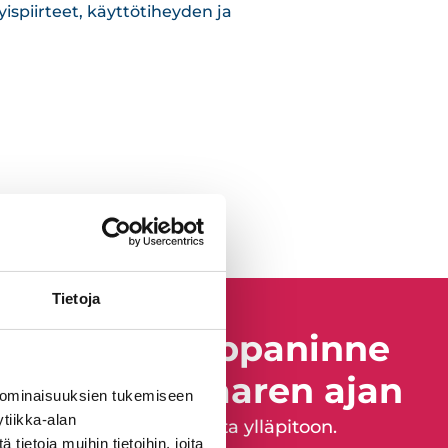
spiirteet, käyttötiheyden ja
Tietoja
unteva kumppaninne
telmän elinkaaren ajan
 ominaisuuksien tukemiseen
tiikka-alan
palveluita suunnittelusta ylläpitoon.
ietoja muihin tietoihin, joita