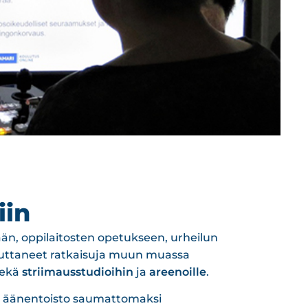
Ori
iin
tään, oppilaitosten opetukseen, urheilun
euttaneet ratkaisuja muun muassa
ekä
striimausstudioihin
ja
areenoille
.
ja äänentoisto saumattomaksi