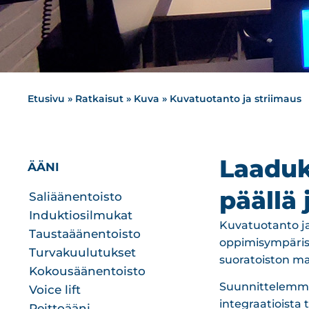
Etusivu
»
Ratkaisut
»
Kuva
»
Kuvatuotanto ja striimaus
Laaduk
ÄÄNI
päällä 
Saliäänentoisto
Induktiosilmukat
Kuvatuotanto ja
Taustaäänentoisto
oppimisympärist
Turvakuulutukset
suoratoiston ma
Kokousäänentoisto
Suunnittelemme
Voice lift
integraatioista
Peittoääni