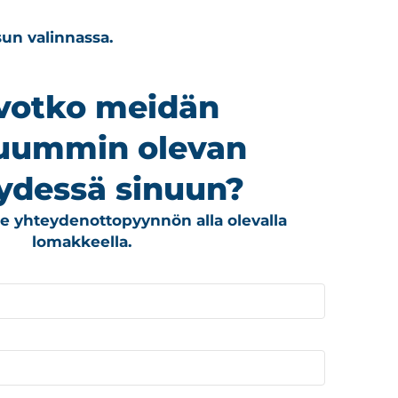
sun valinnassa.
votko meidän
uummin olevan
ydessä sinuun?
lle yhteydenottopyynnön alla olevalla
lomakkeella.