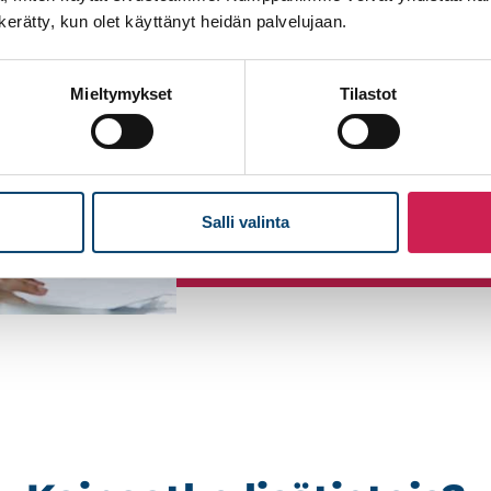
Palveluihimme kuuluvat tilakart
n kerätty, kun olet käyttänyt heidän palvelujaan.
ohjauslogiikan suunnittelu, sekä
Huolehdimme myös järjestelmie
Mieltymykset
Tilastot
koulutuksesta. Lisäksi tarjoamme
järjestelmät pysyvät toimintakun
Tutustu ylläpitopalveluih
Salli valinta