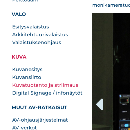
monikameratuo
VALO
Esitysvalaistus
Arkkitehtuurivalaistus
Valaistuksenohjaus
KUVA
Kuvanesitys
Kuvansiirto
Kuvatuotanto ja striimaus
Digital Signage / infonäytöt
MUUT AV-RATKAISUT
AV-ohjausjärjestelmät
AV-verkot