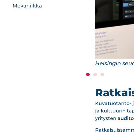
Mekaniikka
Kangasniemen
Ratkai
Kuvatuotanto- ja
ja kulttuurin 
yritysten
audito
Ratkaisuissamme