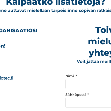
Kaipaatko lisätietoja?
e auttavat mielellään tarpeisiinne sopivan ratkai
Toi
GANISAATIOSI
miel
n!
yhte
Voit jättää mei
Nimi
otec.fi
Sähköposti