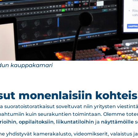
 kirkko
sut monenlaisiin kohteis
 suoratoistoratkaisut soveltuvat niin yritysten viestin
tapahtumiin kuin seurakuntien toimintaan. Olemme tot
rioihin
,
oppilaitoksiin
,
liikuntatiloihin
ja
näyttämöille
s
 yhdistyvät kamerakalusto, videomikserit, valaistus 