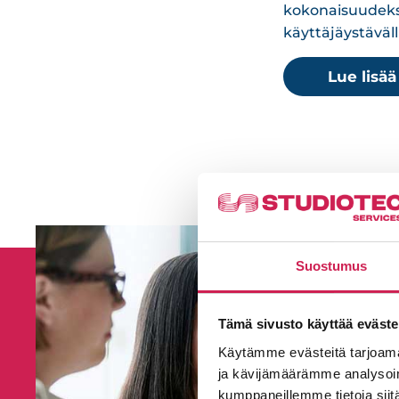
kokonaisuudeksi
käyttäjäystäväl
Lue lisä
Suostumus
Tämä sivusto käyttää eväste
Käytämme evästeitä tarjoama
ja kävijämäärämme analysoim
kumppaneillemme tietoja siitä