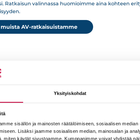
. Ratkaisun valinnassa huomioimme aina kohteen erityi
lisyyden.
ä muista AV-ratkaisuistamme
Yksityiskohdat
Olemme asiant
itä
koko AV-järjes
mme sisällön ja mainosten räätälöimiseen, sosiaalisen median
iseen. Lisäksi jaamme sosiaalisen median, mainosalan ja analy
Tarjoamme kokonaisvaltaisia AV-
, miten käytät sivustoamme. Kumppanimme voivat yhdistää näitä t