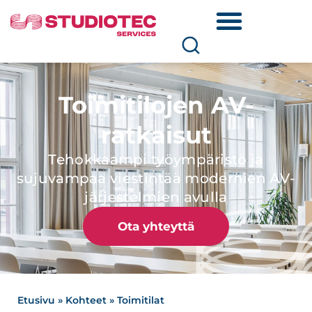
Toimitilojen AV-
ratkaisut
Tehokkaampi työympäristö ja
sujuvampaa viestintää modernien AV-
järjestelmien avulla
Ota yhteyttä
Etusivu
»
Kohteet
»
Toimitilat