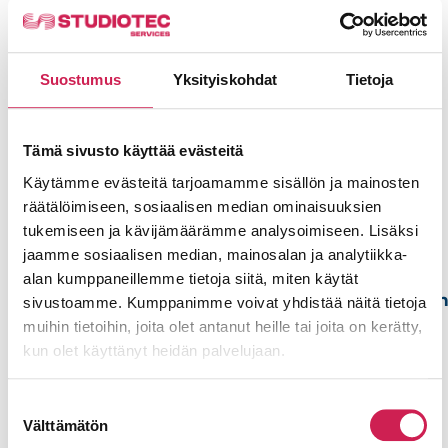
tarpeisiinne sopivan ratkaisun valinnassa.
Suostumus
Yksityiskohdat
Tietoja
Toivotko
TARVITSETKO
meidän
APUA OMAN
mieluummin
Tämä sivusto käyttää evästeitä
ORGANISAATIOSI
olevan
Käytämme evästeitä tarjoamamme sisällön ja mainosten
AV-ASIOISSA?
räätälöimiseen, sosiaalisen median ominaisuuksien
yhteydessä
– Ota yhteys
tukemiseen ja kävijämäärämme analysoimiseen. Lisäksi
sinuun?
jaamme sosiaalisen median, mainosalan ja analytiikka-
Mitroon!
Voit jättää meille
alan kumppaneillemme tietoja siitä, miten käytät
yhteydenottopyynnö
sivustoamme. Kumppanimme voivat yhdistää näitä tietoja
Mitro
alla olevalla
muihin tietoihin, joita olet antanut heille tai joita on kerätty,
Lehtinen
lomakkeella.
kun olet käyttänyt heidän palvelujaan.
Account
Nimi
Executive
Suostumuksen
+358 44
Välttämätön
554
valinta