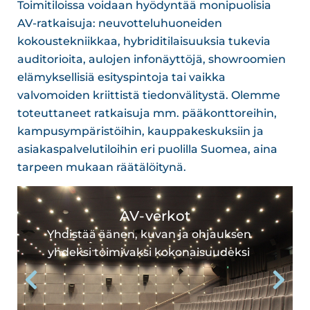
Toimitiloissa voidaan hyödyntää monipuolisia
AV-ratkaisuja: neuvotteluhuoneiden
kokoustekniikkaa, hybriditilaisuuksia tukevia
auditorioita, aulojen infonäyttöjä, showroomien
elämyksellisiä esityspintoja tai vaikka
valvomoiden kriittistä tiedonvälitystä. Olemme
toteuttaneet ratkaisuja mm. pääkonttoreihin,
kampusympäristöihin, kauppakeskuksiin ja
asiakaspalvelutiloihin eri puolilla Suomea, aina
tarpeen mukaan räätälöitynä.
AV-verkot
Yhdistää äänen, kuvan ja ohjauksen
yhdeksi toimivaksi kokonaisuudeksi