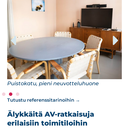
Puistokatu, pieni neuvotteluhuone
M
Tutustu referenssitarinoihin →
Älykkäitä AV-ratkaisuja
erilaisiin toimitiloihin