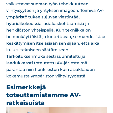
vaikuttavat suoraan työn tehokkuuteen,
viihtyisyyteen ja yrityksen imagoon. Toimiva AV-
ympäristö tukee sujuvaa viestintää,
hybridikokouksia, asiakaskohtaamisia ja
henkilöstön yhteispeliä. Kun tekniikka on
helppokäyttöistä ja luotettavaa, se mahdollistaa
keskittymisen itse asiaan sen sijaan, että aika
kuluisi tekniseen säätämiseen.
Tarkoituksenmukaisesti suunniteltu ja
laadukkaasti toteutettu AV-järjestelmä
parantaa niin henkilöstön kuin asiakkaiden
kokemusta ympäristön viihtyisyydestä.
Esimerkkejä
toteuttamistamme AV-
ratkaisuista