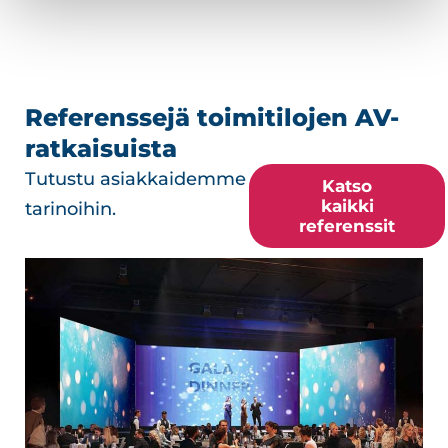
Referenssejä toimitilojen AV-
ratkaisuista
Tutustu asiakkaidemme
Katso
kaikki
tarinoihin.
referenssit