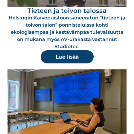
Tieteen ja toivon talossa
Helsingin Kaivopuistoon saneeratun ”tieteen ja
toivon talon” ponnisteluissa kohti
ekologisempaa ja kestävämpää tulevaisuutta
on mukana myös AV-urakasta vastannut
Studiotec.
Lue lisää