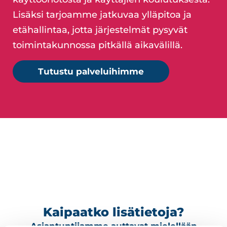
Lisäksi tarjoamme jatkuvaa ylläpitoa ja
etähallintaa, jotta järjestelmät pysyvät
toimintakunnossa pitkällä aikavälillä.
Tutustu palveluihimme
Kaipaatko lisätietoja?
Asiantuntijamme auttavat mielellään