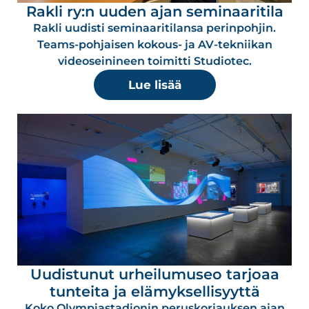
Rakli ry:n uuden ajan seminaaritila
Rakli uudisti seminaaritilansa perinpohjin.
Teams-pohjaisen kokous- ja AV-tekniikan
videoseinineen toimitti Studiotec.
Lue lisää
Uudistunut urheilumuseo tarjoaa
tunteita ja elämyksellisyyttä
Koko Olympiastadionin peruskorjauksen ajan