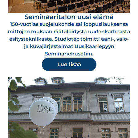
Seminaaritalon uusi elämä
150-vuotias suojelukohde sai loppusilauksensa
mittojen mukaan räätälöidystä uudenkarheasta
esitystekniikasta. Studiotec toimitti ääni-, valo-
ja kuvajärjestelmät Uusikaarlepyyn
Seminariehusetiin.
Lue lisää