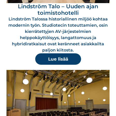
Lindström Talo – Uuden ajan
toimistohotelli
Lindström Talossa historiallinen miljöö kohtaa
modernin työn. Studiotecin toteuttamien, osin
kierrätettyjen AV-järjestelmien
helppokäyttöisyys, langattomuus ja
hybridiratkaisut ovat keränneet asiakkailta
paljon kiitosta.
Lue lisää