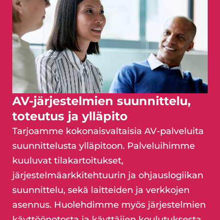
AV-järjestelmien suunnittelu,
toteutus ja ylläpito
Tarjoamme kokonaisvaltaisia AV-palveluita
suunnittelusta ylläpitoon. Palveluihimme
kuuluvat tilakartoitukset,
järjestelmäarkkitehtuurin ja ohjauslogiikan
suunnittelu, sekä laitteiden ja verkkojen
asennus. Huolehdimme myös järjestelmien
käyttöönotosta ja käyttäjien koulutuksesta.