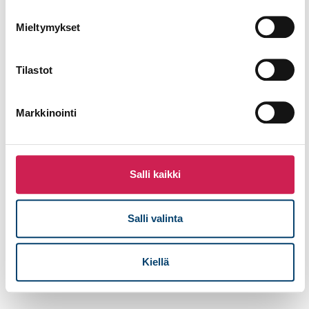
4282
Sähköposti
mitro.lehtinen@studiotec.fi
Mieltymykset
Puhelinnumero
Tilastot
Viesti
Markkinointi
Salli kaikki
Salli valinta
Lähetä
Kiellä