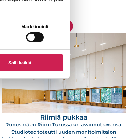
tso kaikki referenssit
Markkinointi
Salli kaikki
Riimiä pukkaa
Runosmäen Riimi Turussa on avannut ovensa.
Studiotec toteutti uuden monitoimitalon