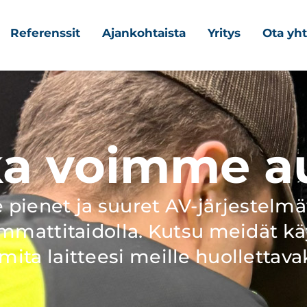
Referenssit
Ajankohtaista
Yritys
Ota yht
a voimme a
ienet ja suuret AV-järjestelmät 
ammattitaidolla. Kutsu meidät k
imita laitteesi meille huollettavak