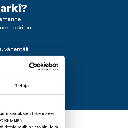
arki?
tsemanne
emme tuki on
ta, vähentää
sen toiminnan
Tietoja
 ominaisuuksien tukemiseen
tiikka-alan
ietoja muihin tietoihin, joita