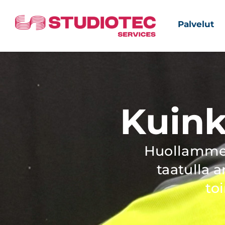
Palvelut
Kuink
Huollamme p
taatulla 
to