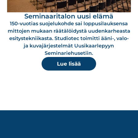
Seminaaritalon uusi elämä
150-vuotias suojelukohde sai loppusilauksensa
mittojen mukaan räätälöidystä uudenkarheasta
esitystekniikasta. Studiotec toimitti ääni-, valo-
ja kuvajärjestelmät Uusikaarlepyyn
Seminariehusetiin.
Lue lisää