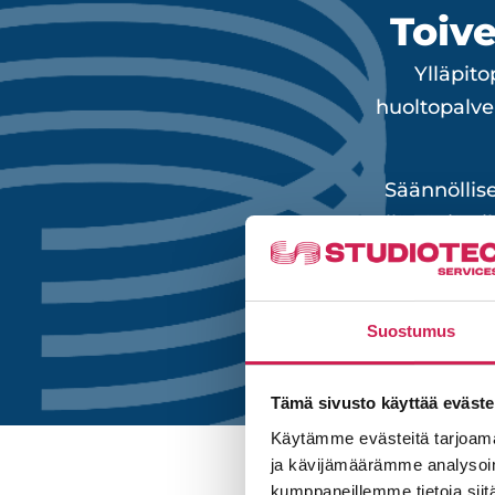
Toiv
Ylläpit
huoltopalve
Säännöllise
yllättäviä v
Suostumus
Tämä sivusto käyttää eväste
Käytämme evästeitä tarjoama
ja kävijämäärämme analysoim
kumppaneillemme tietoja siitä