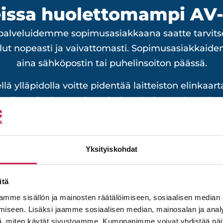
eissa huolettomampi AV-
opalveluidemme sopimusasiakkaana saatte tarvi
lut nopeasti ja vaivattomasti. Sopimusasiakkaid
aina sähköpostin tai puhelinsoiton päässä.
llä ylläpidolla voitte pidentää laitteiston elinkaar
ikatilanteita ja varmistaa järjestelmien optimaali
kaikissa tilanteissa.
Tutustu palveluihimme
Yksityiskohdat
itä
mme sisällön ja mainosten räätälöimiseen, sosiaalisen median
iseen. Lisäksi jaamme sosiaalisen median, mainosalan ja analy
, miten käytät sivustoamme. Kumppanimme voivat yhdistää näitä t