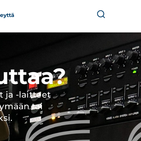
eyttä
uttaa?
ja -laitteet
äymään tai
si.