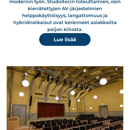
modernin työn. Studiotecin toteuttamien, osin
kierrätettyjen AV-järjestelmien
helppokäyttöisyys, langattomuus ja
hybridiratkaisut ovat keränneet asiakkailta
paljon kiitosta.
Lue lisää