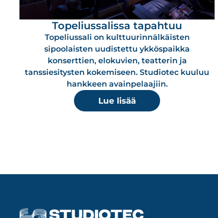
Topeliussalissa tapahtuu
Topeliussali on kulttuurinnälkäisten
sipoolaisten uudistettu ykköspaikka
konserttien, elokuvien, teatterin ja
tanssiesitysten kokemiseen. Studiotec kuuluu
hankkeen avainpelaajiin.
Lue lisää