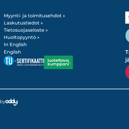
Myynti- ja toimitusehdot »
Laskutustiedot »
Tietosuojaseloste »
Huoltopyyntö »
In English
T
English
j
 by