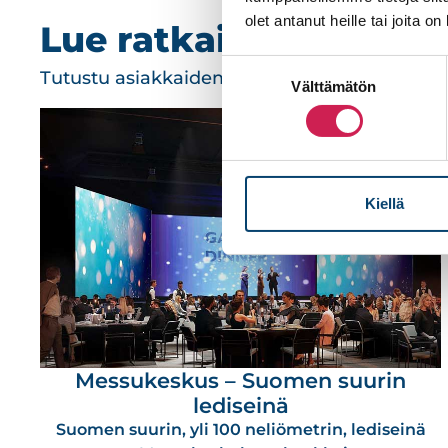
olet antanut heille tai joita o
Lue ratkaisuistamme
Suostumuksen
Tutustu asiakkaidemme tarinoihin.
Välttämätön
valinta
Kiellä
Messukeskus – Suomen suurin
lediseinä
Suomen suurin, yli 100 neliömetrin, lediseinä