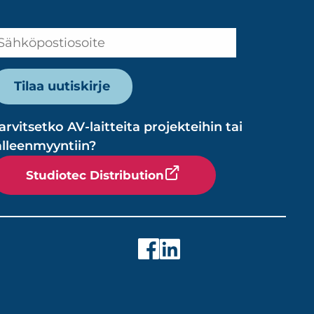
arvitsetko AV-laitteita projekteihin tai
älleenmyyntiin?
Studiotec Distribution