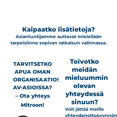
Kaipaatko lisätietoja?
Asiantuntijamme auttavat mielellään
tarpeisiinne sopivan ratkaisun valinnassa.
Toivotko
TARVITSETKO
meidän
APUA OMAN
mieluummin
ORGANISAATIOSI
olevan
AV-ASIOISSA?
yhteydessä
– Ota yhteys
sinuun?
Mitroon!
Voit jättää meille
yhteydenottopyynnö