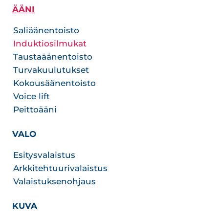
ÄÄNI
Saliäänentoisto
Induktiosilmukat
Taustaäänentoisto
Turvakuulutukset
Kokousäänentoisto
Voice lift
Peittoääni
VALO
Esitysvalaistus
Arkkitehtuurivalaistus
Valaistuksenohjaus
KUVA