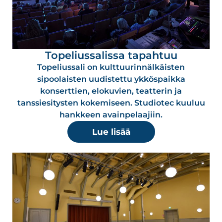
Topeliussalissa tapahtuu
Topeliussali on kulttuurinnälkäisten
sipoolaisten uudistettu ykköspaikka
konserttien, elokuvien, teatterin ja
tanssiesitysten kokemiseen. Studiotec kuuluu
hankkeen avainpelaajiin.
Lue lisää