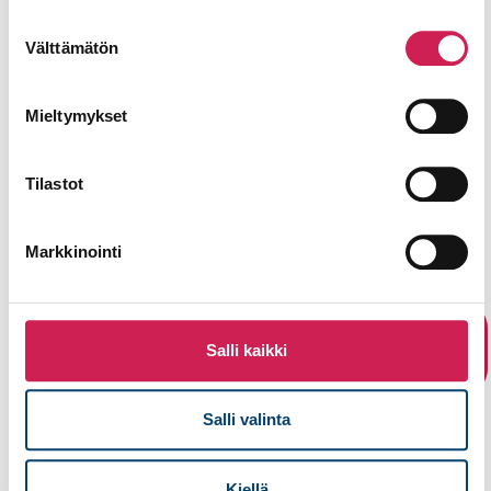
Lähetä
Suostumuksen
Välttämätön
valinta
Mieltymykset
Tilastot
Markkinointi
Lue ratkaisuistamme
Tutustu asiakkaidemme
Katso
kaikki
tarinoihin.
Salli kaikki
referenssit
Salli valinta
Kiellä