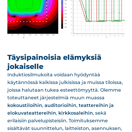
Täysipainoisia elämyksiä
jokaiselle
Induktiosilmukoita voidaan hyödyntää
käytännössä kaikissa julkisissa ja muissa tiloissa,
joissa halutaan tukea esteettömyyttä. Olemme
toteuttaneet järjestelmiä muun muassa
kokoustiloihin
,
auditorioihin
,
teattereihin ja
elokuvateattereihin
,
kirkkosaleihin
, sekä
erilaisiin palvelupisteisiin. Toimituksemme
sisältävät suunnittelun, laitteiston, asennuksen,