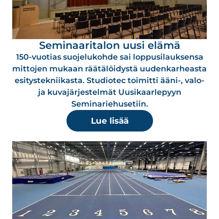
Seminaaritalon uusi elämä
150-vuotias suojelukohde sai loppusilauksensa
mittojen mukaan räätälöidystä uudenkarheasta
esitystekniikasta. Studiotec toimitti ääni-, valo-
ja kuvajärjestelmät Uusikaarlepyyn
Seminariehusetiin.
Lue lisää