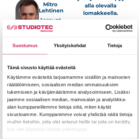
Mitro
alla olevalla
Lehtinen
lomakkeella.
Account
Nimi
Executive
+358 44
554
4282
Suostumus
Yksityiskohdat
Tietoja
Sähköposti
mitro.lehtinen@studiotec.fi
Tämä sivusto käyttää evästeitä
Puhelinnumero
Käytämme evästeitä tarjoamamme sisällön ja mainosten
räätälöimiseen, sosiaalisen median ominaisuuksien
tukemiseen ja kävijämäärämme analysoimiseen. Lisäksi
Viesti
jaamme sosiaalisen median, mainosalan ja analytiikka-
alan kumppaneillemme tietoja siitä, miten käytät
sivustoamme. Kumppanimme voivat yhdistää näitä tietoja
muihin tietoihin, joita olet antanut heille tai joita on kerätty,
kun olet käyttänyt heidän palvelujaan.