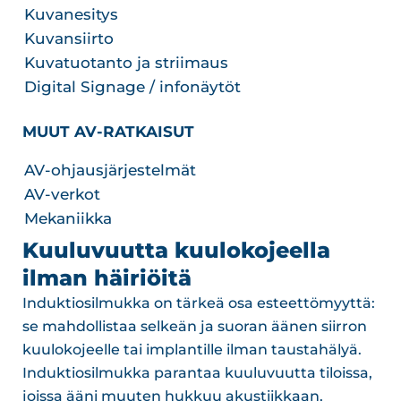
Kuvanesitys
Kuvansiirto
Kuvatuotanto ja striimaus
Digital Signage / infonäytöt
MUUT AV-RATKAISUT
AV-ohjausjärjestelmät
AV-verkot
Mekaniikka
Kuuluvuutta kuulokojeella
ilman häiriöitä
Induktiosilmukka on tärkeä osa esteettömyyttä:
se mahdollistaa selkeän ja suoran äänen siirron
kuulokojeelle tai implantille ilman taustahälyä.
Induktiosilmukka parantaa kuuluvuutta tiloissa,
joissa ääni muuten hukkuu akustiikkaan,