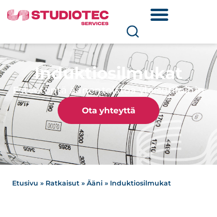
Induktiosilmukat
Esteetöntä äänentoistoa yleisötiloihin
Ota yhteyttä
Etusivu
»
Ratkaisut
»
Ääni
»
Induktiosilmukat