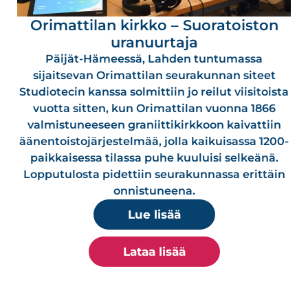
Orimattilan kirkko – Suoratoiston
uranuurtaja
Päijät-Hämeessä, Lahden tuntumassa
sijaitsevan Orimattilan seurakunnan siteet
Studiotecin kanssa solmittiin jo reilut viisitoista
vuotta sitten, kun Orimattilan vuonna 1866
valmistuneeseen graniittikirkkoon kaivattiin
äänentoistojärjestelmää, jolla kaikuisassa 1200-
paikkaisessa tilassa puhe kuuluisi selkeänä.
Lopputulosta pidettiin seurakunnassa erittäin
onnistuneena.
Lue lisää
Lataa lisää