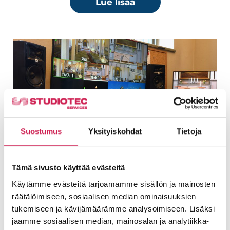
Lue lisää
Suostumus
Yksityiskohdat
Tietoja
Orimattilan kirkko – Suoratoiston
Tämä sivusto käyttää evästeitä
uranuurtaja
Päijät-Hämeessä, Lahden tuntumassa
Käytämme evästeitä tarjoamamme sisällön ja mainosten
sijaitsevan Orimattilan seurakunnan siteet
räätälöimiseen, sosiaalisen median ominaisuuksien
Studiotecin kanssa solmittiin jo reilut viisitoista
tukemiseen ja kävijämäärämme analysoimiseen. Lisäksi
vuotta sitten, kun Orimattilan vuonna 1866
jaamme sosiaalisen median, mainosalan ja analytiikka-