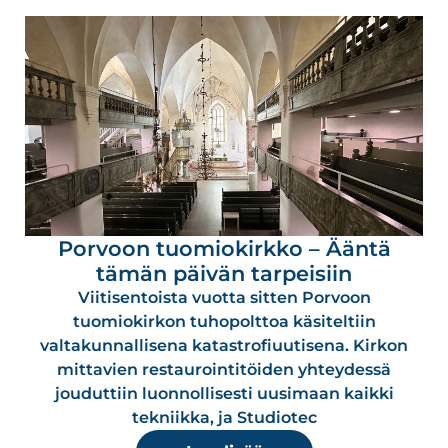
Porvoon tuomiokirkko – Ääntä
tämän päivän tarpeisiin
Viitisentoista vuotta sitten Porvoon
tuomiokirkon tuhopolttoa käsiteltiin
valtakunnallisena katastrofiuutisena. Kirkon
mittavien restaurointitöiden yhteydessä
jouduttiin luonnollisesti uusimaan kaikki
tekniikka, ja Studiotec