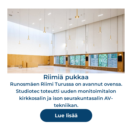
Riimiä pukkaa
Runosmäen Riimi Turussa on avannut ovensa.
Studiotec toteutti uuden monitoimitalon
kirkkosalin ja ison seurakuntasalin AV-
tekniikan.
Lue lisää