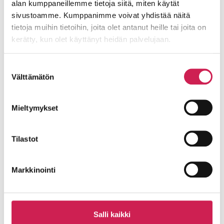
valmistuneeseen
alan kumppaneillemme tietoja siitä, miten käytät
sivustoamme. Kumppanimme voivat yhdistää näitä
Lue lisää
tietoja muihin tietoihin, joita olet antanut heille tai joita on
kerätty, kun olet käyttänyt heidän palvelujaan.
Suostumuksen
Välttämätön
valinta
Mieltymykset
Tilastot
Markkinointi
Pyhän Laurin kirkko – Keskiajalta
nykypäivään
Lohjan seurakunnan Pyhän Laurin kirkko on
Suomen keskiaikaisista kirkoista suurimpia.
Salli kaikki
Studiotec toimitti 1400-luvun lopulla