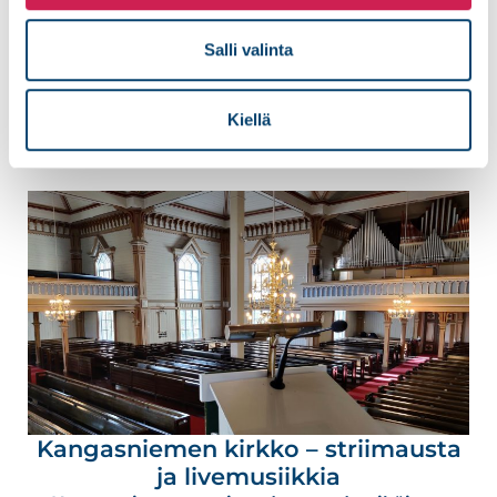
rakennettuun suojelukohteeseen
täsmäkaiuttimilla varustetut
Salli valinta
äänentoistojärjestelmät ja
Lue lisää
Kiellä
Kangasniemen kirkko – striimausta
ja livemusiikkia