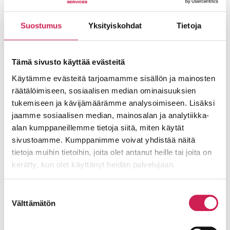
äänentoistojärjestelmät ja
Lue lisää
Suostumus
Yksityiskohdat
Tietoja
Tämä sivusto käyttää evästeitä
Käytämme evästeitä tarjoamamme sisällön ja mainosten
räätälöimiseen, sosiaalisen median ominaisuuksien
tukemiseen ja kävijämäärämme analysoimiseen. Lisäksi
jaamme sosiaalisen median, mainosalan ja analytiikka-
alan kumppaneillemme tietoja siitä, miten käytät
sivustoamme. Kumppanimme voivat yhdistää näitä
tietoja muihin tietoihin, joita olet antanut heille tai joita on
kerätty, kun olet käyttänyt heidän palvelujaan.
Kangasniemen kirkko – striimausta
ja livemusiikkia
Suostumuksen
Kangasniemen parinsadan vuoden ikäinen
Välttämätön
valinta
kirkko sai peruskorjauksen yhteydessä
poikkeuksellisen korkealuokkaiset ääni- ja