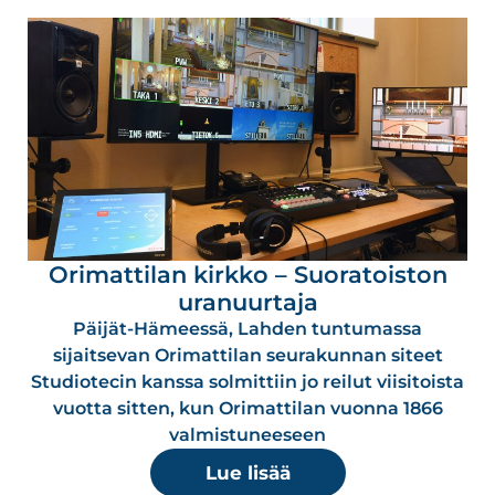
Orimattilan kirkko – Suoratoiston
uranuurtaja
Päijät-Hämeessä, Lahden tuntumassa
sijaitsevan Orimattilan seurakunnan siteet
Studiotecin kanssa solmittiin jo reilut viisitoista
vuotta sitten, kun Orimattilan vuonna 1866
valmistuneeseen
Lue lisää