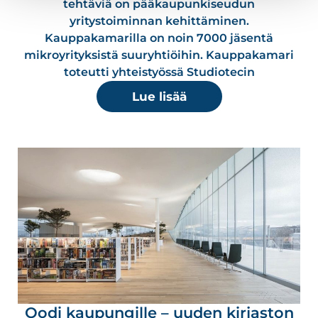
tehtäviä on pääkaupunkiseudun
yritystoiminnan kehittäminen.
Kauppakamarilla on noin 7000 jäsentä
mikroyrityksistä suuryhtiöihin. Kauppakamari
toteutti yhteistyössä Studiotecin
Lue lisää
Oodi kaupungille – uuden kirjaston