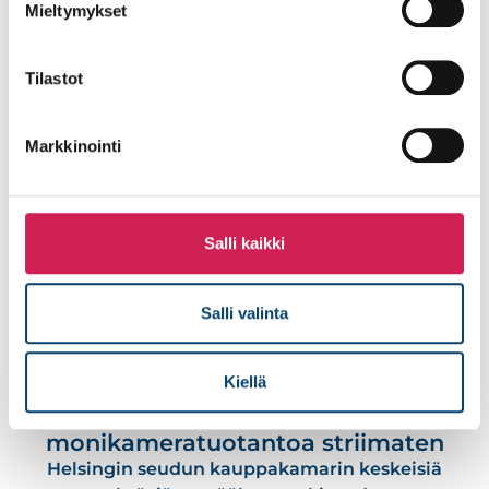
Mieltymykset
videojärjestelmät. Kirkon AV-
projektikokonaisuudesta vastasi Studiotec.
Tilastot
Lue lisää
Markkinointi
Salli kaikki
Salli valinta
Kiellä
Helsingin seudun kauppakamari –
monikameratuotantoa striimaten
Helsingin seudun kauppakamarin keskeisiä