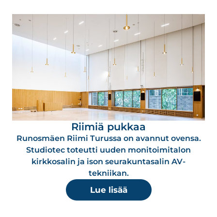
Riimiä pukkaa
Runosmäen Riimi Turussa on avannut ovensa.
Studiotec toteutti uuden monitoimitalon
kirkkosalin ja ison seurakuntasalin AV-
tekniikan.
Lue lisää