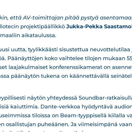
kin, että AV-toimittajan pitää pystyä asentamaa
udiotecin projektipäällikkö
Jukka-Pekka Saastamo
 maaliin aikataulussa.
usi uutta, tyylikkäästi sisustettua neuvottelutila
ä. Päänäyttöjen koko vaihtelee tilojen mukaan 
set laajakulmaiset konferenssikamerat on asennet
ssa päänäytön tukena on käännettävällä seinäteli
yypillisesti näytön yhteydessä Soundbar-ratkaisul
illisiä kaiuttimia. Dante-verkkoa hyödyntävä audio
useimmissa tiloissa on Beam-tyyppisellä kiilalla v
sen osallistujan puheäänen. Ja viimeisimpänä vaa