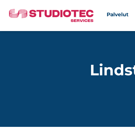
Palvelut
Linds