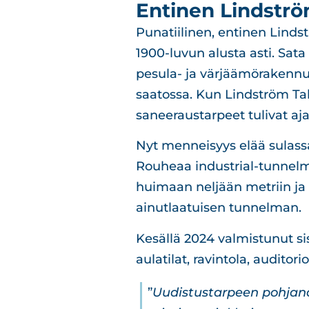
Entinen Lindström
Punatiilinen, entinen Linds
1900-luvun alusta asti. Sat
pesula- ja värjäämörakennuk
saatossa. Kun Lindström Tal
saneeraustarpeet tulivat aja
Nyt menneisyys elää sulass
Rouheaa industrial-tunnelm
huimaan neljään metriin ja s
ainutlaatuisen tunnelman.
Kesällä 2024 valmistunut sis
aulatilat, ravintola, auditor
”
Uudistustarpeen pohjana