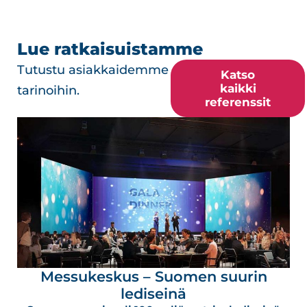
Lue ratkaisuistamme
Tutustu asiakkaidemme
Katso
kaikki
tarinoihin.
referenssit
Messukeskus – Suomen suurin
lediseinä