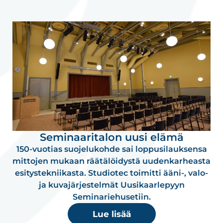
Seminaaritalon uusi elämä
150-vuotias suojelukohde sai loppusilauksensa
mittojen mukaan räätälöidystä uudenkarheasta
esitystekniikasta. Studiotec toimitti ääni-, valo-
ja kuvajärjestelmät Uusikaarlepyyn
Seminariehusetiin.
Lue lisää