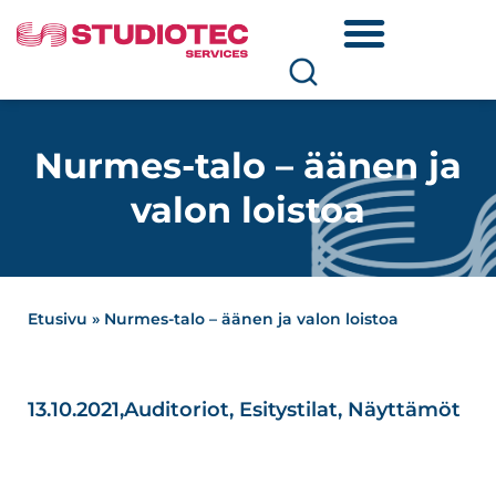
Nurmes-talo – äänen ja
valon loistoa
Etusivu
»
Nurmes-talo – äänen ja valon loistoa
13.10.2021,
Auditoriot
,
Esitystilat
,
Näyttämöt