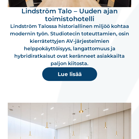
Lindström Talo – Uuden ajan
toimistohotelli
Lindström Talossa historiallinen miljöö kohtaa
modernin työn. Studiotecin toteuttamien, osin
kierrätettyjen AV-järjestelmien
helppokäyttöisyys, langattomuus ja
hybridiratkaisut ovat keränneet asiakkailta
paljon kiitosta.
Lue lisää