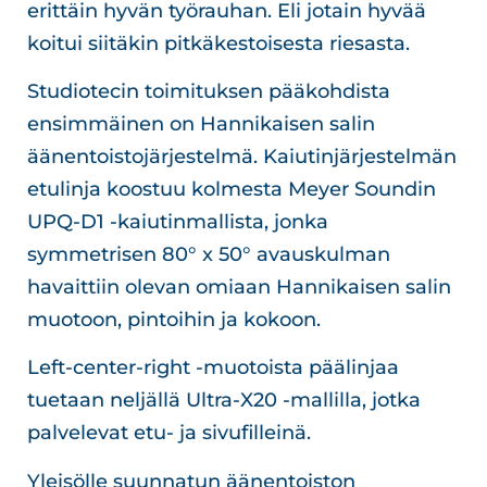
erittäin hyvän työrauhan. Eli jotain hyvää
koitui siitäkin pitkäkestoisesta riesasta.
Studiotecin toimituksen pääkohdista
ensimmäinen on Hannikaisen salin
äänentoistojärjestelmä. Kaiutinjärjestelmän
etulinja koostuu kolmesta Meyer Soundin
UPQ-D1 -kaiutinmallista, jonka
symmetrisen 80° x 50° avauskulman
havaittiin olevan omiaan Hannikaisen salin
muotoon, pintoihin ja kokoon.
Left-center-right -muotoista päälinjaa
tuetaan neljällä Ultra-X20 -mallilla, jotka
palvelevat etu- ja sivufilleinä.
Yleisölle suunnatun äänentoiston