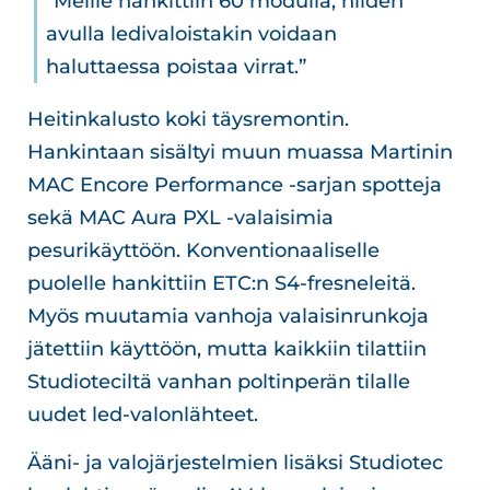
”Meille hankittiin 60 modulia, niiden
avulla ledivaloistakin voidaan
haluttaessa poistaa virrat.”
Heitinkalusto koki täysremontin.
Hankintaan sisältyi muun muassa Martinin
MAC Encore Performance -sarjan spotteja
sekä MAC Aura PXL -valaisimia
pesurikäyttöön. Konventionaaliselle
puolelle hankittiin ETC:n S4-fresneleitä.
Myös muutamia vanhoja valaisinrunkoja
jätettiin käyttöön, mutta kaikkiin tilattiin
Studioteciltä vanhan poltinperän tilalle
uudet led-valonlähteet.
Ääni- ja valojärjestelmien lisäksi Studiotec