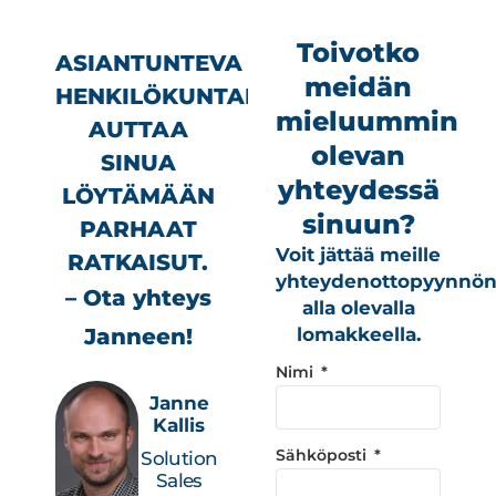
Toivotko
ASIANTUNTEVA
meidän
HENKILÖKUNTAMME
mieluummin
AUTTAA
olevan
SINUA
yhteydessä
LÖYTÄMÄÄN
sinuun?
PARHAAT
Voit jättää meille
RATKAISUT.
yhteydenottopyynnö
– Ota yhteys
alla olevalla
Janneen!
lomakkeella.
Nimi
Janne
Kallis
Sähköposti
Solution
Sales