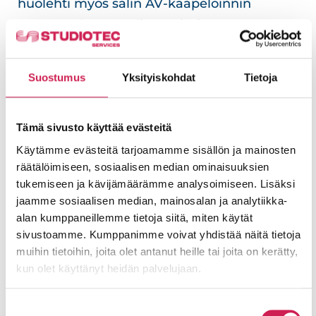
huolehti myös salin AV-kaapeloinnin
päättöurakasta. Salissa toimivan
elokuvateatterin esityskalustoon ei juuri
kajottu tässä remontissa, sen sijaan
Suostumus
Yksityiskohdat
Tietoja
muuhun kuvaesityskäyttöön toimitettiin
kamerakalustoa entisen rinnalle sekä 4K-
Tämä sivusto käyttää evästeitä
tasoinen laserprojektori, AnalogWayn
Käytämme evästeitä tarjoamamme sisällön ja mainosten
kuvamatriisi ja Matroxin striimeri. Kärki
räätälöimiseen, sosiaalisen median ominaisuuksien
sanoo, että kameroita aiotaan hankkia
tukemiseen ja kävijämäärämme analysoimiseen. Lisäksi
lähiaikoina lisää, vaikka jo näilläkin eväillä
jaamme sosiaalisen median, mainosalan ja analytiikka-
on voitu striimata esimerkiksi konsertteja ja
alan kumppaneillemme tietoja siitä, miten käytät
sivustoamme. Kumppanimme voivat yhdistää näitä tietoja
merkittäviä kokouksia.
muihin tietoihin, joita olet antanut heille tai joita on kerätty,
kun olet käyttänyt heidän palvelujaan.
Suostumuksen