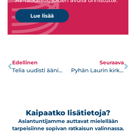
AV-ratkaisut, joiden avulla onnistutte.
Lue lisää
Edellinen
Seuraava
Telia uudisti äänimaailmansa
Pyhän Laurin kirkko – Keskiajalta nykypäivään
Kaipaatko lisätietoja?
Asiantuntijamme auttavat mielellään
tarpeisiinne sopivan ratkaisun valinnassa.