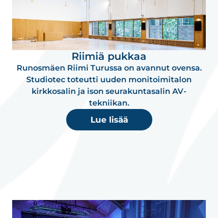
Riimiä pukkaa
Runosmäen Riimi Turussa on avannut ovensa.
Studiotec toteutti uuden monitoimitalon
kirkkosalin ja ison seurakuntasalin AV-
tekniikan.
Lue lisää