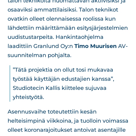
talon teknikoita huomattavan aktiivisiksi ja
osaaviksi ammattilaisiksi. Talon teknikot
ovatkin olleet olennaisessa roolissa kun
lähdettiin määrittämään esitysjärjestelmien
uudistustarpeita. Hankintaohjelma
laadittiin Granlund Oy:n
Timo Muurisen
AV-
suunnitelman pohjalta.
”Tätä projektia on ollut tosi mukavaa
työstää käyttäjän edustajien kanssa”,
Studiotecin Kallis kiittelee sujuvaa
yhteistyötä.
Asennusvaihe toteutettiin kesän
helteisimpinä viikkoina, ja tuolloin voimassa
olleet koronarajoitukset antoivat asentajille