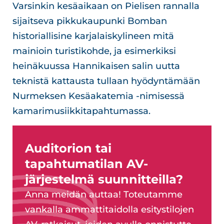
Varsinkin kesäaikaan on Pielisen rannalla
sijaitseva pikkukaupunki Bomban
historiallisine karjalaiskylineen mitä
mainioin turistikohde, ja esimerkiksi
heinäkuussa Hannikaisen salin uutta
teknistä kattausta tullaan hyödyntämään
Nurmeksen Kesäakatemia -nimisessä
kamarimusiikkitapahtumassa.
Auditorion tai
tapahtumatilan AV-
järjestelmä suunnitteilla?
Anna meidän auttaa! Toteutamme
vankalla ammattitaidolla esitystilojen