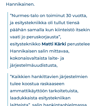
Hannikainen.
”Nurmes-talo on toiminut 30 vuotta,
ja esitystekniikka oli tullut tiensä
päähän samalla kun kiinteistö itsekin
vaati jo peruskorjausta”,
esitysteknikko
Matti Kärki
perustelee
Hannikaisen salin mittavaa,
kokonaisvaltaista laite- ja
järjestelmäuudistusta,
”Kaikkien hankittavien järjestelmien
tulee koostua raskaaseen
ammattikäyttöön tarkoitetuista,
laadukkaista esitystekniikan
laitteista”, salin hankintaohjelmassa