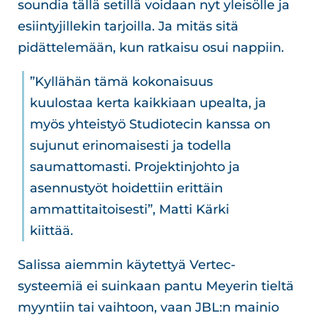
soundia tällä setillä voidaan nyt yleisölle ja
esiintyjillekin tarjoilla. Ja mitäs sitä
pidättelemään, kun ratkaisu osui nappiin.
”Kyllähän tämä kokonaisuus
kuulostaa kerta kaikkiaan upealta, ja
myös yhteistyö Studiotecin kanssa on
sujunut erinomaisesti ja todella
saumattomasti. Projektinjohto ja
asennustyöt hoidettiin erittäin
ammattitaitoisesti”, Matti Kärki
kiittää.
Salissa aiemmin käytettyä Vertec-
systeemiä ei suinkaan pantu Meyerin tieltä
myyntiin tai vaihtoon, vaan JBL:n mainio