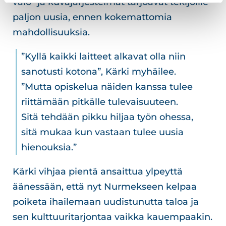
valo- ja kuvajärjestelmät tarjoavat tekijöille
paljon uusia, ennen kokemattomia
mahdollisuuksia.
”Kyllä kaikki laitteet alkavat olla niin
sanotusti kotona”, Kärki myhäilee.
”Mutta opiskelua näiden kanssa tulee
riittämään pitkälle tulevaisuuteen.
Sitä tehdään pikku hiljaa työn ohessa,
sitä mukaa kun vastaan tulee uusia
hienouksia.”
Kärki vihjaa pientä ansaittua ylpeyttä
äänessään, että nyt Nurmekseen kelpaa
poiketa ihailemaan uudistunutta taloa ja
sen kulttuuritarjontaa vaikka kauempaakin.