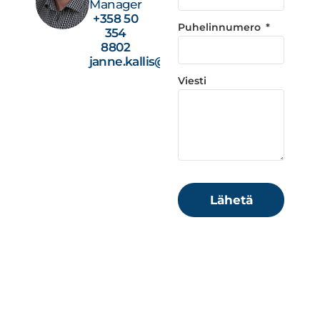
Manager
+358 50
Puhelinnumero
354
8802
janne.kallis@studiotec.fi
Viesti
Lähetä