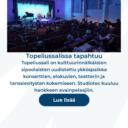
Topeliussalissa tapahtuu
Topeliussali on kulttuurinnälkäisten
sipoolaisten uudistettu ykköspaikka
konserttien, elokuvien, teatterin ja
tanssiesitysten kokemiseen. Studiotec kuuluu
hankkeen avainpelaajiin.
Lue lisää