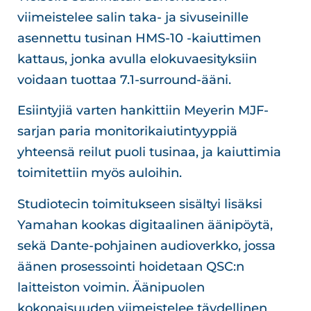
viimeistelee salin taka- ja sivuseinille
asennettu tusinan HMS-10 -kaiuttimen
kattaus, jonka avulla elokuvaesityksiin
voidaan tuottaa 7.1-surround-ääni.
Esiintyjiä varten hankittiin Meyerin MJF-
sarjan paria monitorikaiutintyyppiä
yhteensä reilut puoli tusinaa, ja kaiuttimia
toimitettiin myös auloihin.
Studiotecin toimitukseen sisältyi lisäksi
Yamahan kookas digitaalinen äänipöytä,
sekä Dante-pohjainen audioverkko, jossa
äänen prosessointi hoidetaan QSC:n
laitteiston voimin. Äänipuolen
kokonaisuuden viimeistelee täydellinen