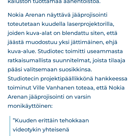
kaluston tuottamaa äänentoistoa.
Nokia Arenan näyttävä jääprojisointi
toteutetaan kuudella laserprojektorilla,
joiden kuva-alat on blendattu siten, että
jäästä muodostuu yksi jättimäinen, ehjä
kuva-alue. Studiotec toimitti useammasta
ratkaisumallista suunnitelmat, joista tilaaja
pääsi valitsemaan suosikkinsa.
Studiotecin projektipäällikkönä hankkeessa
toiminut Ville Vanhanen toteaa, että Nokia
Arenan jääprojisointi on varsin
monikäyttöinen:
”Kuuden erittäin tehokkaan
videotykin yhteisenä