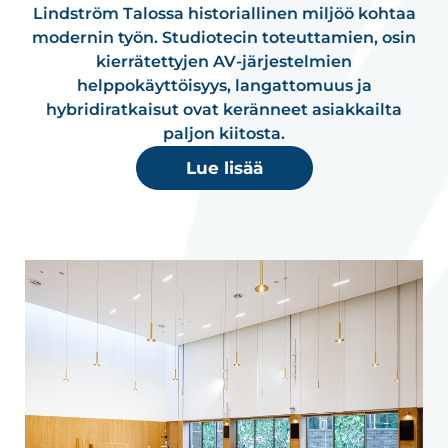
Lindström Talossa historiallinen miljöö kohtaa
modernin työn. Studiotecin toteuttamien, osin
kierrätettyjen AV-järjestelmien
helppokäyttöisyys, langattomuus ja
hybridiratkaisut ovat keränneet asiakkailta
paljon kiitosta.
Lue lisää