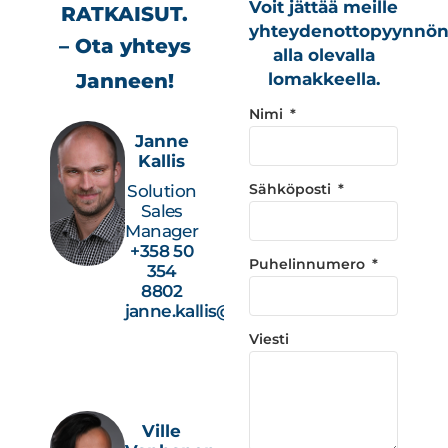
Voit jättää meille
RATKAISUT.
yhteydenottopyynnö
– Ota yhteys
alla olevalla
Janneen!
lomakkeella.
Nimi
Janne
Kallis
Sähköposti
Solution
Sales
Manager
+358 50
Puhelinnumero
354
8802
janne.kallis@studiotec.fi
Viesti
Ville