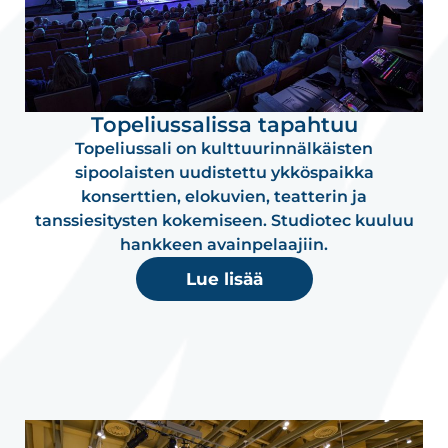
Topeliussalissa tapahtuu
Topeliussali on kulttuurinnälkäisten
sipoolaisten uudistettu ykköspaikka
konserttien, elokuvien, teatterin ja
tanssiesitysten kokemiseen. Studiotec kuuluu
hankkeen avainpelaajiin.
Lue lisää