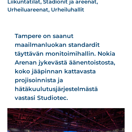
Liikuntatilat
,
Stadionit ja areenat
,
Urheiluareenat
,
Urheiluhallit
Tampere on saanut
maailmanluokan standardit
täyttävän monitoimihallin. Nokia
Arenan jykevästä äänentoistosta,
koko jääpinnan kattavasta
projisoinnista ja
hätäkuulutusjärjestelmästä
vastasi Studiotec.