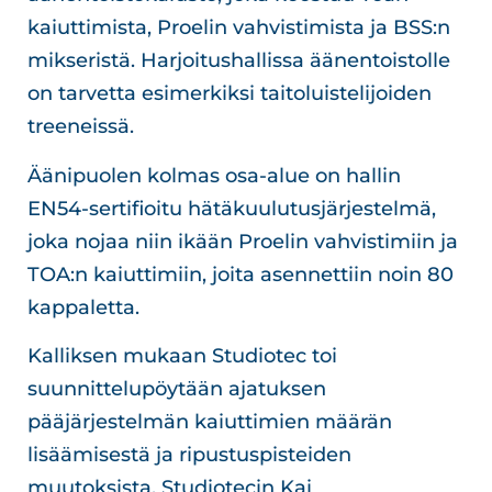
kaiuttimista, Proelin vahvistimista ja BSS:n
mikseristä. Harjoitushallissa äänentoistolle
on tarvetta esimerkiksi taitoluistelijoiden
treeneissä.
Äänipuolen kolmas osa-alue on hallin
EN54-sertifioitu hätäkuulutusjärjestelmä,
joka nojaa niin ikään Proelin vahvistimiin ja
TOA:n kaiuttimiin, joita asennettiin noin 80
kappaletta.
Kalliksen mukaan Studiotec toi
suunnittelupöytään ajatuksen
pääjärjestelmän kaiuttimien määrän
lisäämisestä ja ripustuspisteiden
muutoksista. Studiotecin Kai