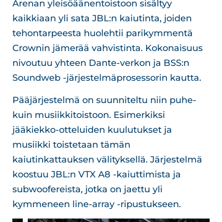
Arenan yleisöäänentoistoon sisältyy
kaikkiaan yli sata JBL:n kaiutinta, joiden
tehontarpeesta huolehtii parikymmentä
Crownin jämerää vahvistinta. Kokonaisuus
nivoutuu yhteen Dante-verkon ja BSS:n
Soundweb -järjestelmäprosessorin kautta.
Pääjärjestelmä on suunniteltu niin puhe-
kuin musiikkitoistoon. Esimerkiksi
jääkiekko-otteluiden kuulutukset ja
musiikki toistetaan tämän
kaiutinkattauksen välityksellä. Järjestelmä
koostuu JBL:n VTX A8 -kaiuttimista ja
subwoofereista, jotka on jaettu yli
kymmeneen line-array -ripustukseen.