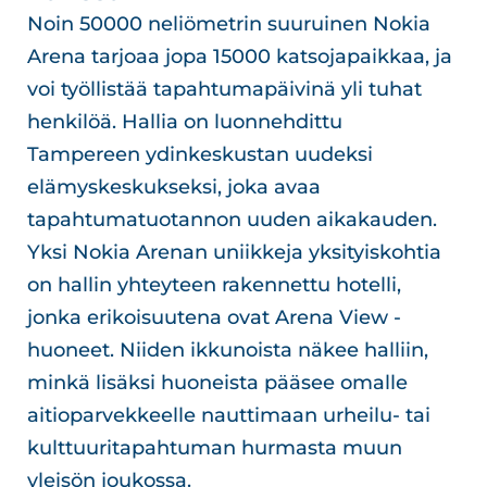
Noin 50000 neliömetrin suuruinen Nokia
Arena tarjoaa jopa 15000 katsojapaikkaa, ja
voi työllistää tapahtumapäivinä yli tuhat
henkilöä. Hallia on luonnehdittu
Tampereen ydinkeskustan uudeksi
elämyskeskukseksi, joka avaa
tapahtumatuotannon uuden aikakauden.
Yksi Nokia Arenan uniikkeja yksityiskohtia
on hallin yhteyteen rakennettu hotelli,
jonka erikoisuutena ovat Arena View -
huoneet. Niiden ikkunoista näkee halliin,
minkä lisäksi huoneista pääsee omalle
aitioparvekkeelle nauttimaan urheilu- tai
kulttuuritapahtuman hurmasta muun
yleisön joukossa.