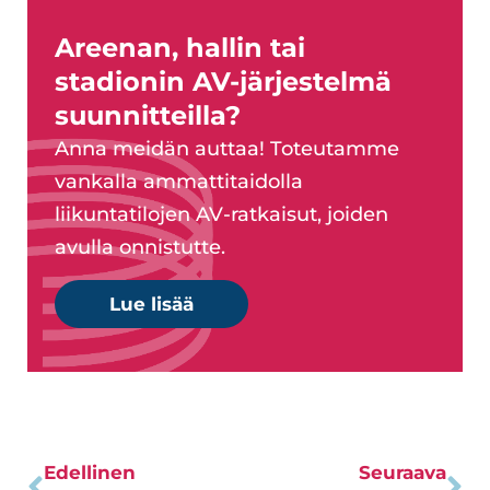
Areenan, hallin tai
stadionin AV-järjestelmä
suunnitteilla?
Anna meidän auttaa! Toteutamme
vankalla ammattitaidolla
liikuntatilojen AV-ratkaisut, joiden
avulla onnistutte.
Lue lisää
Edellinen
Seuraava