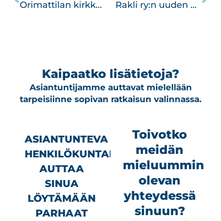
Orimattilan kirkko – Suoratoiston uranuurtaja
Rakli ry:n uuden ajan seminaaritila
Kaipaatko lisätietoja?
Asiantuntijamme auttavat mielellään
tarpeisiinne sopivan ratkaisun valinnassa.
Toivotko
ASIANTUNTEVA
meidän
HENKILÖKUNTAMME
mieluummin
AUTTAA
olevan
SINUA
yhteydessä
LÖYTÄMÄÄN
sinuun?
PARHAAT