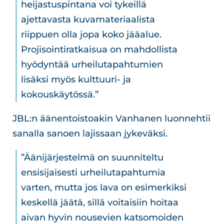
heijastuspintana voi tykeillä
ajettavasta kuvamateriaalista
riippuen olla jopa koko jääalue.
Projisointiratkaisua on mahdollista
hyödyntää urheilutapahtumien
lisäksi myös kulttuuri- ja
kokouskäytössä.”
JBL:n äänentoistoakin Vanhanen luonnehtii
sanalla sanoen lajissaan jykeväksi.
”Äänijärjestelmä on suunniteltu
ensisijaisesti urheilutapahtumia
varten, mutta jos lava on esimerkiksi
keskellä jäätä, sillä voitaisiin hoitaa
aivan hyvin nousevien katsomoiden