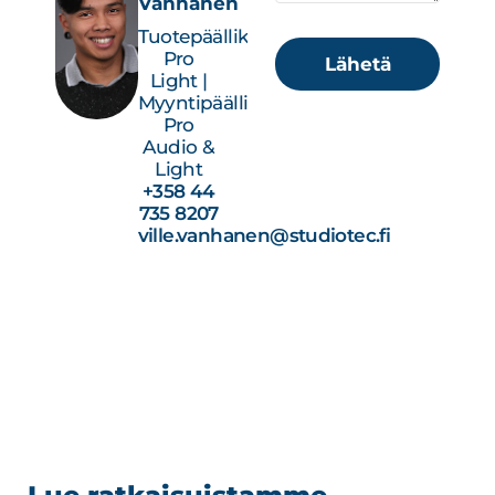
Vanhanen
Tuotepäällikkö,
Pro
Lähetä
Light |
Myyntipäällikkö,
Pro
Audio &
Light
+358 44
735 8207
ville.vanhanen@studiotec.fi