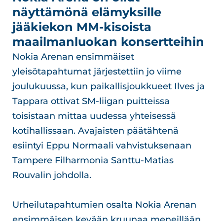
näyttämönä elämyksille
jääkiekon MM-kisoista
maailmanluokan konsertteihin
Nokia Arenan ensimmäiset
yleisötapahtumat järjestettiin jo viime
joulukuussa, kun paikallisjoukkueet Ilves ja
Tappara ottivat SM-liigan puitteissa
toisistaan mittaa uudessa yhteisessä
kotihallissaan. Avajaisten päätähtenä
esiintyi Eppu Normaali vahvistuksenaan
Tampere Filharmonia Santtu-Matias
Rouvalin johdolla.
Urheilutapahtumien osalta Nokia Arenan
ensimmäisen kevään kruunaa meneillään