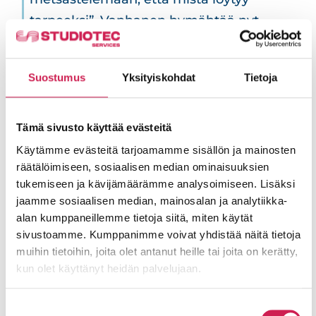
tarpeeksi”, Vanhanen hymähtää nyt
jo tarvikepulalle, joka tuppasi
projektin kuluessa ajoittain
Suostumus
Yksityiskohdat
Tietoja
vaivaamaan pandemian kolhimaa
maailmankauppaa.
Tämä sivusto käyttää evästeitä
Studiotecin ja Eventtecin väki olivat
Käytämme evästeitä tarjoamamme sisällön ja mainosten
valvomassa hallin avajaisia, jotta kaikki
räätälöimiseen, sosiaalisen median ominaisuuksien
sujui niin kuin pitikin. Yhteistyö halliyhtiön
tukemiseen ja kävijämäärämme analysoimiseen. Lisäksi
kanssa on jatkunut avajaisten jälkeenkin,
jaamme sosiaalisen median, mainosalan ja analytiikka-
alan kumppaneillemme tietoja siitä, miten käytät
kun Studiotec toimitti alkuvuodesta
sivustoamme. Kumppanimme voivat yhdistää näitä tietoja
äänentoistojärjestelmän aitio- ja lounge-
muihin tietoihin, joita olet antanut heille tai joita on kerätty,
tilojen taustamusiikki- ja puhekäyttöön.
kun olet käyttänyt heidän palvelujaan.
Suostumuksen