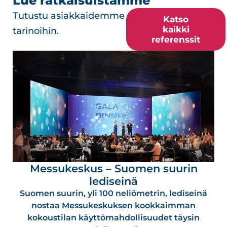
Lue ratkaisuistamme
Tutustu asiakkaidemme
Katso
kaikki
tarinoihin.
referenssit
Messukeskus – Suomen suurin
lediseinä
Suomen suurin, yli 100 neliömetrin, lediseinä
nostaa Messukeskuksen kookkaimman
kokoustilan käyttömahdollisuudet täysin