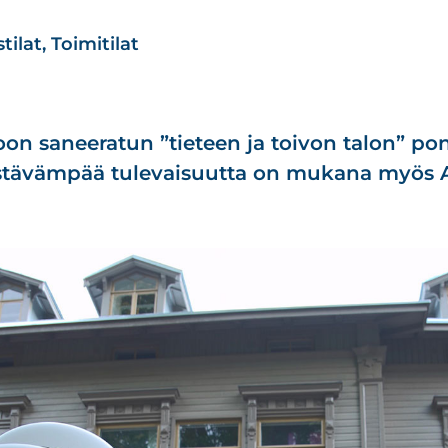
tilat
,
Toimitilat
on saneeratun ”tieteen ja toivon talon” pon
stävämpää tulevaisuutta on mukana myös 