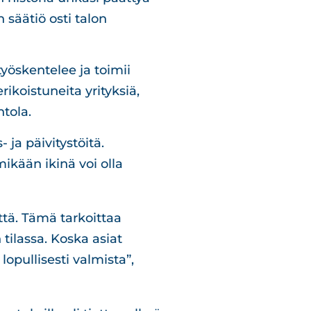
 säätiö osti talon
työskentelee ja toimii
ikoistuneita yrityksiä,
ntola.
ja päivitystöitä.
ikään ikinä voi olla
ä. Tämä tarkoittaa
ilassa. Koska asiat
 lopullisesti valmista”,