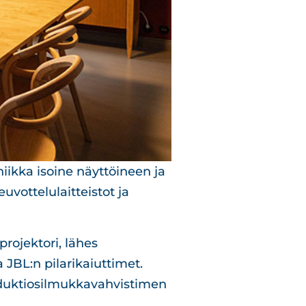
ikka isoine näyttöineen ja
uvottelulaitteistot ja
projektori, lähes
 JBL:n pilarikaiuttimet.
nduktiosilmukkavahvistimen