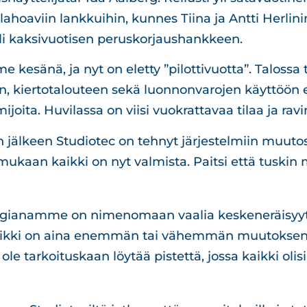
lahoaviin lankkuihin, kunnes Tiina ja Antti Herlinin
 yli kaksivuotisen peruskorjaushankkeen.
e kesänä, ja nyt on eletty ”pilottivuotta”. Talossa 
n, kiertotalouteen sekä luonnonvarojen käyttöön er
ijoita. Huvilassa on viisi vuokrattavaa tilaa ja ravi
jälkeen Studiotec on tehnyt järjestelmiin muutos- 
ukaan kaikki on nyt valmista. Paitsi että tuskin m
ogianamme on nimenomaan vaalia keskeneräisyytt
aikki on aina enemmän tai vähemmän muutoksen t
ole tarkoituskaan löytää pistettä, jossa kaikki olisi