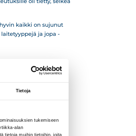
utuksille oli tietty, selkeä
 hyvin kaikki on sujunut
aitetyyppejä ja jopa -
läkanttiin mitoitettu.
järkevöittää
n ehkä jo neljäs pitkä
Tietoja
n muuta, en voinut
 ominaisuuksien tukemiseen
onosen sekä
tiikka-alan
 ollut ehkä juuri
ietoja muihin tietoihin, joita