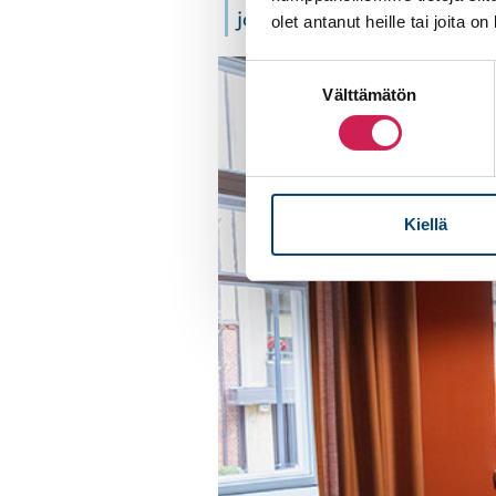
joustavuus.”
olet antanut heille tai joita o
Suostumuksen
Välttämätön
valinta
Kiellä