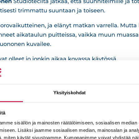
onen
Studioteciltä jatkaa, että suunnitelmille ja tote
tisesti trimmattu suuntaan ja toiseen.
uorovaikutteinen, ja elänyt matkan varrella. Mutta
eet aikataulun puitteissa, vaikka muun muassa l
Tuononen kuvailee.
ovat olleet jo jonkin aikaa kovassa käytössä.
ma, joka ei ollut Studiotecin tekosia, oli lopulta y
äyttöä, kaiutinta ja etäyhteyttä. Aloimme karsia ja 
ojen käyttöön. Kun Studiotecille sitten palautettii
Yksityiskohdat
mme taas poistaneet jotain ja lisänneet ehkä jotai
 joustavuudesta”, Hoikka hymyilee.
itä
mme sisällön ja mainosten räätälöimiseen, sosiaalisen median
akaava huomioiden kaikki on sujunut hienosti. Tu
iseen. Lisäksi jaamme sosiaalisen median, mainosalan ja analy
amsijärven
tiimien toiminnassa vaikuttavinta onkin
, miten käytät sivustoamme. Kumppanimme voivat yhdistää näitä t