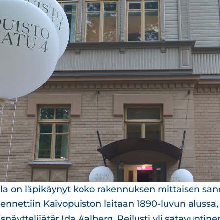
ila on läpikäynyt koko rakennuksen mittaisen sane
nettiin Kaivopuiston laitaan 1890-luvun alussa, j
äyttelijätär Ida Aalberg. Reilusti yli satavuotine