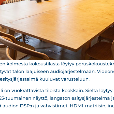
n kolmesta kokoustilasta löytyy peruskokoustekni
tyvät talon laajuiseen audiojärjestelmään. Videone
sitysjärjestelmä kuuluvat varusteluun.
on vuokrattavista tiloista kookkain. Sieltä löytyy 
5-tuumainen näyttö, langaton esitysjärjestelmä ja
ä audion DSP:n ja vahvistimet, HDMI-matriisin, i