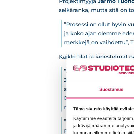
Projektimyyjä
Jarmo Tuon
selkäranka, mutta sitä on to
”Prosessi on ollut hyvin v
ja koko ajan olemme edenn
merkkejä on vaihdettu”, 
Kaikki tilat ja järjestelmät 
”Alkuperäinen AV-suunnitel
Joka tilaan oli piirretty n
suunnitelmia suhteessa til
Suostumus
Excel-taulukko, josta oli
muuta kuin kiitellä heitä
Tämä sivusto käyttää eväste
Käytämme evästeitä tarjoama
”Varsinkin projektin mitt
ja kävijämäärämme analysoim
projektipäällikkö
Pauli L
kumppaneillemme tietoja siitä