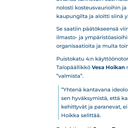
nolosti kosteusvaurioihin ja 
kaupungilta ja aloitti siinä
Se saatiin päätökseensä viim
ilmasto- ja ympäristöasioihi
organisaatioita ja muita toim
Puistokatu 4:n käyttöönoton 
Talopäällikkö
Vesa Hoikan
m
”valmista”.
”Yhtenä kantavana ideol
sen hyväksymistä, että k
kehittyvät ja paranevat, ei 
Hoikka selittää.