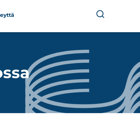
eyttä
ossa