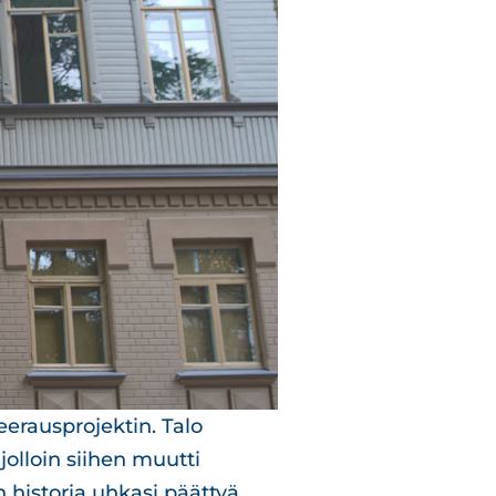
erausprojektin. Talo
olloin siihen muutti
n historia uhkasi päättyä