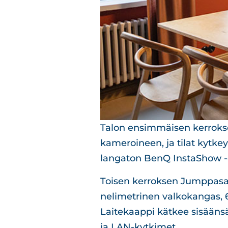
Talon ensimmäisen kerrokse
kameroineen, ja tilat kytkey
langaton BenQ InstaShow -e
Toisen kerroksen Jumppasali 
nelimetrinen valkokangas, 6
Laitekaappi kätkee sisääns
ja LAN-kytkimet.