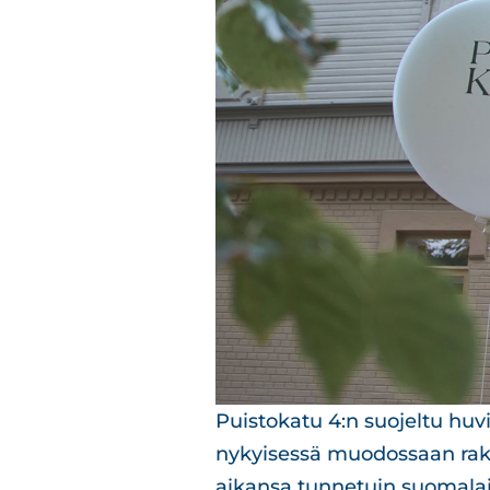
Puistokatu 4:n suojeltu huv
nykyisessä muodossaan raken
aikansa tunnetuin suomalaisn