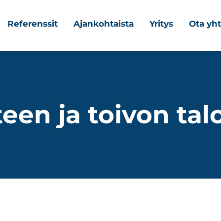
Referenssit
Ajankohtaista
Yritys
Ota yht
teen ja toivon tal