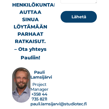
HENKILÖKUNTAMME
AUTTAA
Lähetä
SINUA
LÖYTÄMÄÄN
PARHAAT
RATKAISUT.
– Ota yhteys
Pauliin!
Pauli
Lamsijärvi
Project
Manager
+358 44
735 8211
pauli.lamsijarvi@studiotec.fi