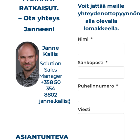
Voit jättää meille
RATKAISUT.
yhteydenottopyynnö
– Ota yhteys
alla olevalla
Janneen!
lomakkeella.
Nimi
Janne
Kallis
Sähköposti
Solution
Sales
Manager
+358 50
Puhelinnumero
354
8802
janne.kallis@studiotec.fi
Viesti
ASIANTUNTEVA