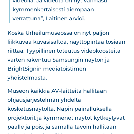
videolla. Ja videota on nyt varmasti
kymmenkertaisesti aiempaan
verrattuna”, Laitinen arvioi.
Koska Urheilumuseossa on nyt paljon
liikkuvaa kuvasisältöä, näyttöpintaa tosiaan
riittää. Tyypillinen toteutus videokoosteita
varten rakentuu Samsungin näytön ja
BrightSignin mediatoistimen
yhdistelmästä.
Museon kaikkia AV-laitteita hallitaan
ohjausjärjestelmän yhdeltä
kosketusnäytöltä. Napin painalluksella
projektorit ja kymmenet näytöt kytkeytyvät
päälle ja pois, ja samalla tavoin hallitaan