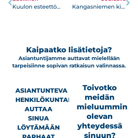
Kuulon esteettömyyttä Espoossa
Kangasniemen kirkko – striimausta ja livemusiikkia
Kaipaatko lisätietoja?
Asiantuntijamme auttavat mielellään
tarpeisiinne sopivan ratkaisun valinnassa.
Toivotko
ASIANTUNTEVA
meidän
HENKILÖKUNTAMME
mieluummin
AUTTAA
olevan
SINUA
yhteydessä
LÖYTÄMÄÄN
sinuun?
PARHAAT