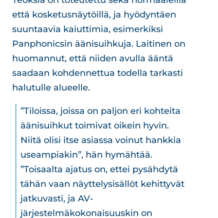
Teoksia on toteutettu sekä normaaleilla
että kosketusnäytöillä, ja hyödyntäen
suuntaavia kaiuttimia, esimerkiksi
Panphonicsin äänisuihkuja. Laitinen on
huomannut, että niiden avulla ääntä
saadaan kohdennettua todella tarkasti
halutulle alueelle.
”Tiloissa, joissa on paljon eri kohteita
äänisuihkut toimivat oikein hyvin.
Niitä olisi itse asiassa voinut hankkia
useampiakin”, hän hymähtää.
”Toisaalta ajatus on, ettei pysähdytä
tähän vaan näyttelysisällöt kehittyvät
jatkuvasti, ja AV-
järjestelmäkokonaisuuskin on