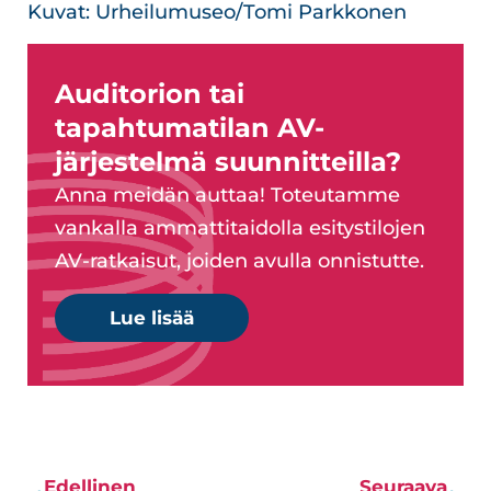
Kuvat: Urheilumuseo/Tomi Parkkonen
Auditorion tai
tapahtumatilan AV-
järjestelmä suunnitteilla?
Anna meidän auttaa! Toteutamme
vankalla ammattitaidolla esitystilojen
AV-ratkaisut, joiden avulla onnistutte.
Lue lisää
Edellinen
Seuraava