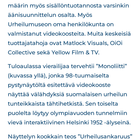
määrin myös sisällöntuotannosta varsinkin
äänisuunnittelun osalta. Myös
Urheilumuseon oma henkilökunta on
valmistanut videokoosteita. Muita keskeisiä
tuottajatahoja ovat Matlock Visuals, OiOi
Collective sekä Yellow Film & TV.
Tuloaulassa vierailijaa tervehtii ”Monoliitti”
(kuvassa yllä), jonka 98-tuumaiselta
pystynäytöltä esitettävä videokooste
näyttää välähdyksiä suomalaisen urheilun
tunteikkaista tähtihetkistä. Sen toiselta
puolelta löytyy olympiavuoden tunnelmiin
vievä interaktiivinen Helsinki 1952 -älyseinä.
Näyttelyn kookkain teos ”Urheilusankaruus”