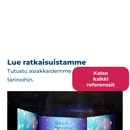
Lue ratkaisuistamme
Tutustu asiakkaidemme
Katso
kaikki
tarinoihin.
referenssit