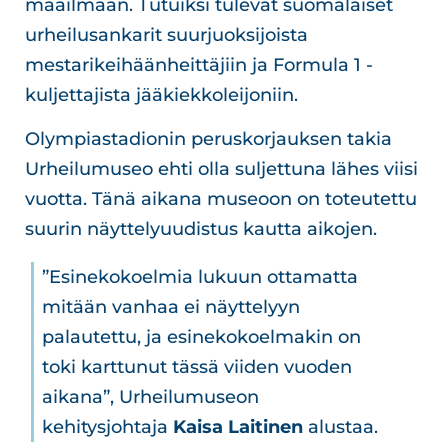
maailmaan. Tutuiksi tulevat suomalaiset
urheilusankarit suurjuoksijoista
mestarikeihäänheittäjiin ja Formula 1 -
kuljettajista jääkiekkoleijoniin.
Olympiastadionin peruskorjauksen takia
Urheilumuseo ehti olla suljettuna lähes viisi
vuotta. Tänä aikana museoon on toteutettu
suurin näyttelyuudistus kautta aikojen.
”Esinekokoelmia lukuun ottamatta
mitään vanhaa ei näyttelyyn
palautettu, ja esinekokoelmakin on
toki karttunut tässä viiden vuoden
aikana”, Urheilumuseon
kehitysjohtaja
Kaisa Laitinen
alustaa.