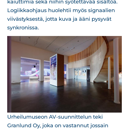
kaiuttimia sekä niihin syötettävää sisältöä.
Logiikkaohjaus huolehtii myös signaalien
viivästyksestä, jotta kuva ja ääni pysyvät
synkronissa.
Urheilumuseon AV-suunnittelun teki
Granlund Oy, joka on vastannut jossain