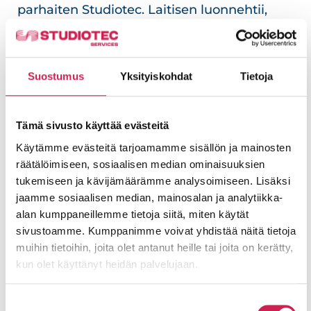
parhaiten Studiotec. Laitisen luonnehtii,
että yhteispeli on toiminut hyvin, ja kaikki
on edennyt aikataulussa – niissä puitteissa
kuin se Olympiastadionin viivästyneen
Suostumus
Yksityiskohdat
Tietoja
peruskorjauksen vuoksi on ylipäätään
voinut edetä.
Tämä sivusto käyttää evästeitä
”Studiotec on toiminut hyvin näissä
Käytämme evästeitä tarjoamamme sisällön ja mainosten
räätälöimiseen, sosiaalisen median ominaisuuksien
edellytyksissä, jotka olemme voineet
tukemiseen ja kävijämäärämme analysoimiseen. Lisäksi
tarjota, ja me puolestamme olemme
jaamme sosiaalisen median, mainosalan ja analytiikka-
saaneet sen, mitä tarjouksessa
alan kumppaneillemme tietoja siitä, miten käytät
luvattiin”, Laitinen tiivistää.
sivustoamme. Kumppanimme voivat yhdistää näitä tietoja
muihin tietoihin, joita olet antanut heille tai joita on kerätty,
kun olet käyttänyt heidän palvelujaan.
Suostumuksen