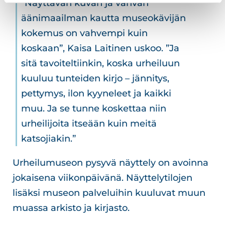
”Näyttävän kuvan ja vahvan
äänimaailman kautta museokävijän
kokemus on vahvempi kuin
koskaan”, Kaisa Laitinen uskoo. ”Ja
sitä tavoiteltiinkin, koska urheiluun
kuuluu tunteiden kirjo – jännitys,
pettymys, ilon kyyneleet ja kaikki
muu. Ja se tunne koskettaa niin
urheilijoita itseään kuin meitä
katsojiakin.”
Urheilumuseon pysyvä näyttely on avoinna
jokaisena viikonpäivänä. Näyttelytilojen
lisäksi museon palveluihin kuuluvat muun
muassa arkisto ja kirjasto.