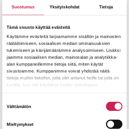
Studiotec.
Suostumus
Yksityiskohdat
Tietoja
Lue lisää
Tämä sivusto käyttää evästeitä
Käytämme evästeitä tarjoamamme sisällön ja mainosten
räätälöimiseen, sosiaalisen median ominaisuuksien
tukemiseen ja kävijämäärämme analysoimiseen. Lisäksi
jaamme sosiaalisen median, mainosalan ja analytiikka-
alan kumppaneillemme tietoja siitä, miten käytät
sivustoamme. Kumppanimme voivat yhdistää näitä
tietoja muihin tietoihin, joita olet antanut heille tai joita on
kerätty, kun olet käyttänyt heidän palvelujaan.
Rakli ry:n uuden ajan seminaaritila
Suostumuksen
Rakli uudisti seminaaritilansa perinpohjin.
Välttämätön
valinta
Teams-pohjaisen kokous- ja AV-tekniikan
videoseinineen toimitti Studiotec.
Mieltymykset