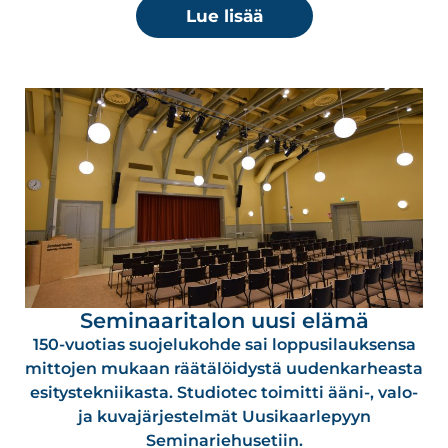
Lue lisää
Seminaaritalon uusi elämä
150-vuotias suojelukohde sai loppusilauksensa
mittojen mukaan räätälöidystä uudenkarheasta
esitystekniikasta. Studiotec toimitti ääni-, valo-
ja kuvajärjestelmät Uusikaarlepyyn
Seminariehusetiin.