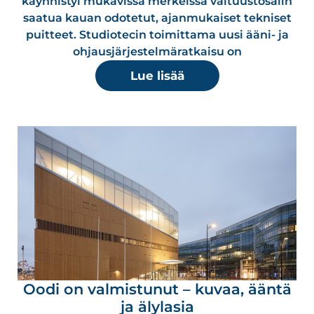
käynnistyi mukavissa merkeissä valtuustosalin
saatua kauan odotetut, ajanmukaiset tekniset
puitteet. Studiotecin toimittama uusi ääni- ja
ohjausjärjestelmäratkaisu on
Lue lisää
Oodi on valmistunut – kuvaa, ääntä
ja älylasia