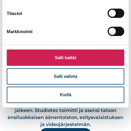
Lue lisää
Tilastot
Markkinointi
Salli kaikki
Salli valinta
Nurmes-talo – äänen ja valon loistoa
Kiellä
Nurmes-talo Pielisen Karjalassa on viettänyt
avajaisiaan kaksivuotisen peruskorjauksen
jälkeen. Studiotec toimitti ja asensi taloon
ensiluokkaisen äänentoiston, esitysvalaistuksen
ja videojärjestelmän.