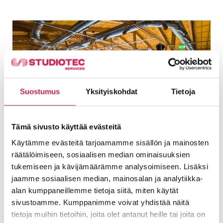
Suostumus
Yksityiskohdat
Tietoja
Tämä sivusto käyttää evästeitä
Mikkelin jäähalli – Lätkää ja raveja
Käytämme evästeitä tarjoamamme sisällön ja mainosten
Studiotec päivitti Mikkelin jäähallin kuvan,
räätälöimiseen, sosiaalisen median ominaisuuksien
äänen ja ohjauksen olennaiset palikat. Nyt
tukemiseen ja kävijämäärämme analysoimiseen. Lisäksi
uudistunut halli pystyy vastaamaan niin
jaamme sosiaalisen median, mainosalan ja analytiikka-
Mestarien liigan kuin vuodenkierron
alan kumppaneillemme tietoja siitä, miten käytät
Lue lisää
sivustoamme. Kumppanimme voivat yhdistää näitä
tietoja muihin tietoihin, joita olet antanut heille tai joita on