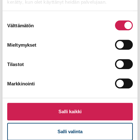
kerätty, kun olet käyttänyt heidän palvelujaan.
Suostumuksen
Välttämätön
valinta
Mieltymykset
Tilastot
Nokia Arena – Maailmanluokan
Markkinointi
tapahtuma-areena
Tampere on saanut maailmanluokan standardit
täyttävän monitoimihallin. Nokia Arenan
jykevästä äänentoistosta, koko jääpinnan
Salli kaikki
kattavasta projisoinnista ja
hätäkuulutusjärjestelmästä vastasi Studiotec.
Salli valinta
Lue lisää