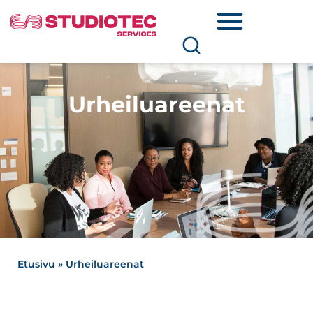
Urheiluareenat
Etusivu
»
Urheiluareenat