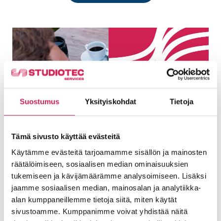
Suostumus
Yksityiskohdat
Tietoja
Tämä sivusto käyttää evästeitä
Suunnittelijawebinaari 24.5.2023
Käytämme evästeitä tarjoamamme sisällön ja mainosten
Järjestimme 24.5.2023 suunnittelijawebinaarin,
räätälöimiseen, sosiaalisen median ominaisuuksien
jonka aiheina olivat: Kuvansiirto ja AV-ohjaus
tukemiseen ja kävijämäärämme analysoimiseen. Lisäksi
kustannustehokkuuden näkökulmasta •
jaamme sosiaalisen median, mainosalan ja analytiikka-
Neuvottelutilojen mikrofoniratkaisut Katso
alan kumppaneillemme tietoja siitä, miten käytät
tallenne
sivustoamme. Kumppanimme voivat yhdistää näitä