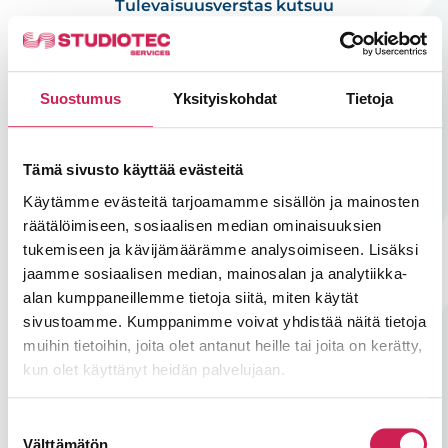
Tulevaisuusverstas kutsuu
Lue lisää
Suostumus
Yksityiskohdat
Tietoja
Tämä sivusto käyttää evästeitä
Käytämme evästeitä tarjoamamme sisällön ja mainosten
räätälöimiseen, sosiaalisen median ominaisuuksien
tukemiseen ja kävijämäärämme analysoimiseen. Lisäksi
jaamme sosiaalisen median, mainosalan ja analytiikka-
alan kumppaneillemme tietoja siitä, miten käytät
sivustoamme. Kumppanimme voivat yhdistää näitä tietoja
muihin tietoihin, joita olet antanut heille tai joita on kerätty,
kun olet käyttänyt heidän palvelujaan.
Blogi: Tekoäly muuttaa AV-alaa,
mutta ei niin kuin moni ajattelee
Suostumuksen
Teksti: Miika Ärväs, AV Designer Tekoäly
Välttämätön
valinta