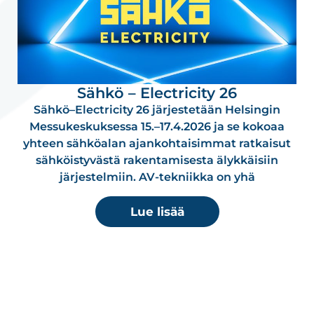
Sähkö – Electricity 26
Sähkö–Electricity 26 järjestetään Helsingin
Messu­kes­kuksessa 15.–17.4.2026 ja se kokoaa
yhteen sähköalan ajankohtaisimmat ratkaisut
sähköistyvästä raken­ta­misesta älykkäisiin
järjestelmiin. AV-tekniikka on yhä
Lue lisää