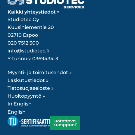
Kaikki yhteystiedot »
Studiotec Oy
Kuusiniementie 20
02710 Espoo
020 7512 300
info@studiotec.fi
Y-tunnus: 0369434-3
Myynti- ja toimitusehdot »
Laskutustiedot »
Tietosuojaseloste »
Huoltopyyntö »
In English
English