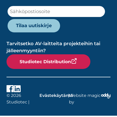
Tarvitsetko AV-laitteita projekteihin tai
jälleenmyyntiin?
Studiotec Distribution
© 2026
Evästekäytäntö
|
Website magic
Studiotec |
by