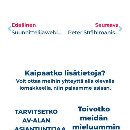
Edellinen
Seuraava
Suunnittelijawebinaari 28.9.2023
Peter Stråhlmanista yrittäjäneuvos
Kaipaatko lisätietoja?
Voit ottaa meihin yhteyttä alla olevalla
lomakkeella, niin palaamme asiaan.
Toivotko
TARVITSETKO
meidän
AV-ALAN
mieluummin
ASIANTUNTIJAA?