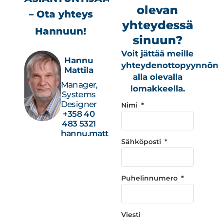
olevan
– Ota yhteys
yhteydessä
Hannuun!
sinuun?
Voit jättää meille
Hannu
yhteydenottopyynnö
Mattila
alla olevalla
Manager,
lomakkeella.
Systems
Designer
Nimi
+358 40
483 5321
hannu.mattila@studiotec.fi
Sähköposti
Puhelinnumero
Viesti