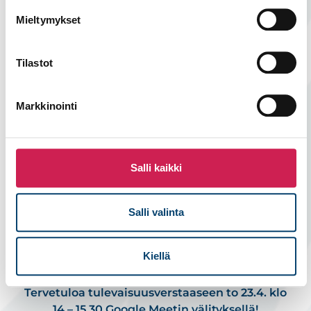
Mieltymykset
Lue lisää
Tilastot
Markkinointi
Salli kaikki
Salli valinta
Stute Lab kutsuu keskustelemaan
Kiellä
etäylläpidon mahdollisuuksista
Tervetuloa tulevaisuusverstaaseen to 23.4. klo
14 – 15.30 Google Meetin välityksellä!