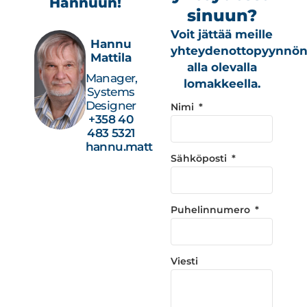
Hannuun!
sinuun?
Voit jättää meille
Hannu
yhteydenottopyynnö
Mattila
alla olevalla
Manager,
lomakkeella.
Systems
Designer
Nimi
+358 40
483 5321
hannu.mattila@studiotec.fi
Sähköposti
Puhelinnumero
Viesti