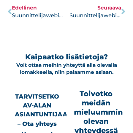
Edellinen
Seuraava
Suunnittelijawebinaari 16.03.2023
Suunnittelijawebinaari 28.9.2023
Kaipaatko lisätietoja?
Voit ottaa meihin yhteyttä alla olevalla
lomakkeella, niin palaamme asiaan.
Toivotko
TARVITSETKO
meidän
AV-ALAN
mieluummin
ASIANTUNTIJAA?
olevan
– Ota yhteys
yhteydessä