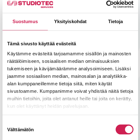
Suostumus
Yksityiskohdat
Tietoja
Tämä sivusto käyttää evästeitä
Käytämme evästeitä tarjoamamme sisällön ja mainosten
räätälöimiseen, sosiaalisen median ominaisuuksien
tukemiseen ja kävijämäärämme analysoimiseen. Lisäksi
jaamme sosiaalisen median, mainosalan ja analytiikka-
alan kumppaneillemme tietoja siitä, miten käytät
sivustoamme. Kumppanimme voivat yhdistää näitä tietoja
muihin tietoihin, joita olet antanut heille tai joita on kerätty,
Blogi: Tekoäly muuttaa AV-alaa,
kun olet käyttänyt heidän palvelujaan.
mutta ei niin kuin moni ajattelee
Teksti: Miika Ärväs, AV Designer Tekoäly
Suostumuksen
muuttaa AV-alaa nopeasti, mutta ei
Välttämätön
valinta
korvaamalla ihmistä. Sen todellinen vaikutus
näkyy tiedon hyödyntämisessä, työnkuluissa,