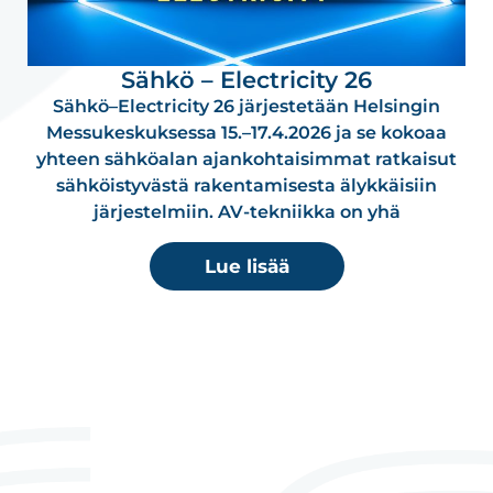
Sähkö – Electricity 26
Sähkö–Electricity 26 järjestetään Helsingin
Messu­kes­kuksessa 15.–17.4.2026 ja se kokoaa
yhteen sähköalan ajankohtaisimmat ratkaisut
sähköistyvästä raken­ta­misesta älykkäisiin
järjestelmiin. AV-tekniikka on yhä
Lue lisää