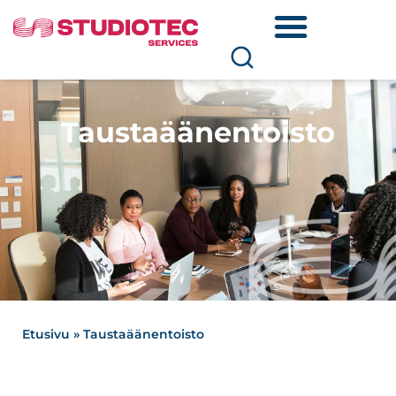
Taustaäänentoisto
Etusivu
»
Taustaäänentoisto