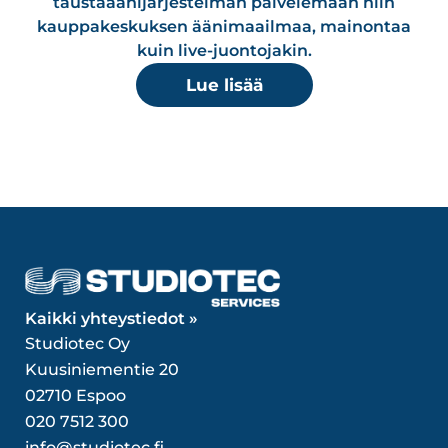
taustaäänijärjestelmän palvelemaan niin
kauppakeskuksen äänimaailmaa, mainontaa
kuin live-juontojakin.
Lue lisää
Kaikki yhteystiedot »
Studiotec Oy
Kuusiniementie 20
02710 Espoo
020 7512 300
info@studiotec.fi