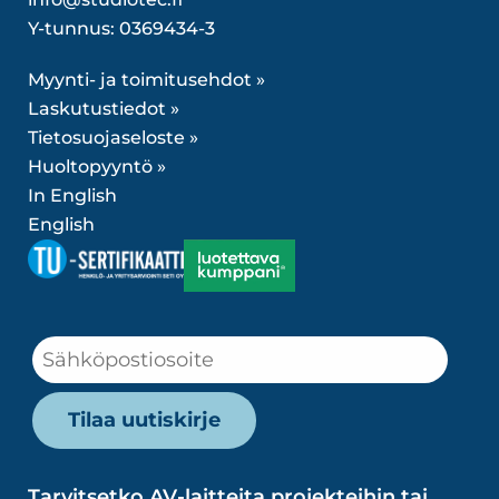
Y-tunnus: 0369434-3
Myynti- ja toimitusehdot »
Laskutustiedot »
Tietosuojaseloste »
Huoltopyyntö »
In English
English
Tarvitsetko AV-laitteita projekteihin tai