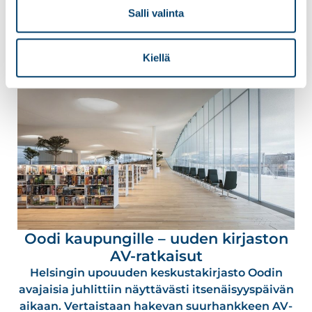
esitystekniikkajärjestelmän toimitti
Salli valinta
Lue lisää
Kiellä
Oodi kaupungille – uuden kirjaston
AV-ratkaisut
Helsingin upouuden keskustakirjasto Oodin
avajaisia juhlittiin näyttävästi itsenäisyyspäivän
aikaan. Vertaistaan hakevan suurhankkeen AV-