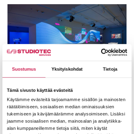
Suostumus
Yksityiskohdat
Tietoja
Uudistunut urheilumuseo tarjoaa
tunteita ja elämyksellisyyttä
Koko Olympiastadionin peruskorjauksen ajan
Tämä sivusto käyttää evästeitä
suljettuna ollut Urheilumuseo avattiin
Käytämme evästeitä tarjoamamme sisällön ja mainosten
5.10.2020. Suomea ja suomalaisuutta
räätälöimiseen, sosiaalisen median ominaisuuksien
rakentaneisiin suuriin urheilun tarinoihin voi
tukemiseen ja kävijämäärämme analysoimiseen. Lisäksi
nyt tutustua täysin
jaamme sosiaalisen median, mainosalan ja analytiikka-
Lue lisää
alan kumppaneillemme tietoja siitä, miten käytät