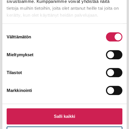
sivustoamme. Kumppanimme voivat yhdistää näitä
tietoja muihin tietoihin, joita olet antanut heille tai joita on
kerätty, kun olet käyttänyt heidän palvelujaan.
Suostumuksen
Välttämätön
valinta
Mieltymykset
Tilastot
Suomen näyteikkuna Helsinki-
Vantaalle
Markkinointi
Suomalainen muotoilu ja teknologia paiskaavat
kättä Helsinki-Vantaan lentokentän uuden
laajennusosan korkealuokkaisessa
suunnittelussa ja toteutuksessa. ”Aukion”
Salli kaikki
kaikkia aisteja hivelevän