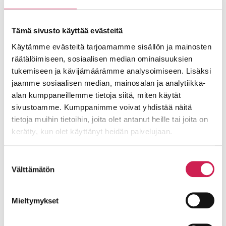
Tämä sivusto käyttää evästeitä
Käytämme evästeitä tarjoamamme sisällön ja mainosten
räätälöimiseen, sosiaalisen median ominaisuuksien
tukemiseen ja kävijämäärämme analysoimiseen. Lisäksi
jaamme sosiaalisen median, mainosalan ja analytiikka-
alan kumppaneillemme tietoja siitä, miten käytät
sivustoamme. Kumppanimme voivat yhdistää näitä
tietoja muihin tietoihin, joita olet antanut heille tai joita on
kerätty, kun olet käyttänyt heidän palvelujaan.
Arki muuttuu juhlaksi Helsingin
Kaupunginteatterissa
Suostumuksen
Vuoden mittaisen koeponnistuksen jälkeen
Välttämätön
valinta
Helsingin Kaupunginteatterin uusista ääni- ja
valojärjestelmistä on tullut luottotyökaluja,
Mieltymykset
joilla synnytetään entistä suurempia elämyksiä
– mistä