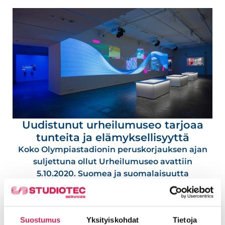
Uudistunut urheilumuseo tarjoaa
tunteita ja elämyksellisyyttä
Koko Olympiastadionin peruskorjauksen ajan
suljettuna ollut Urheilumuseo avattiin
5.10.2020. Suomea ja suomalaisuutta
rakentaneisiin suuriin urheilun tarinoihin voi
nyt tutustua täysin
Lue lisää
Suostumus
Yksityiskohdat
Tietoja