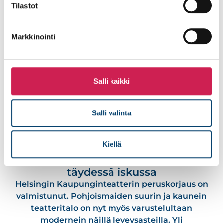
Tilastot
Lue lisää
Markkinointi
Salli kaikki
Salli valinta
Kiellä
Helsingin Kaupunginteatteri on
täydessä iskussa
Helsingin Kaupunginteatterin peruskorjaus on
valmistunut. Pohjoismaiden suurin ja kaunein
teatteritalo on nyt myös varustelultaan
modernein näillä leveysasteilla. Yli