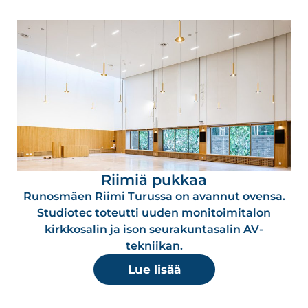
Riimiä pukkaa
Runosmäen Riimi Turussa on avannut ovensa.
Studiotec toteutti uuden monitoimitalon
kirkkosalin ja ison seurakuntasalin AV-
tekniikan.
Lue lisää