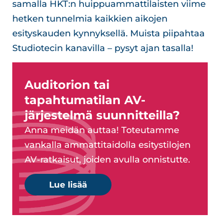
samalla HKT:n huippuammattilaisten viime
hetken tunnelmia kaikkien aikojen
esityskauden kynnyksellä. Muista piipahtaa
Studiotecin kanavilla – pysyt ajan tasalla!
Auditorion tai
tapahtumatilan AV-
järjestelmä suunnitteilla?
Anna meidän auttaa! Toteutamme
vankalla ammattitaidolla esitystilojen
AV-ratkaisut, joiden avulla onnistutte.
Lue lisää