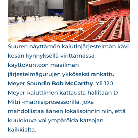
Suuren näyttämön kaiutinjärjestelmän kävi
kesän kynnyksellä virittämässä
käyttökuntoon maailman
järjestelmägurujen ykköseksi rankattu
Meyer Soundin
Bob McCarthy
. Yli 120
Meyer-kaiuttimen kattausta hallitaan D-
Mitri -matriisiprosessorilla, joka
mahdollistaa äänen lokalisoinnin niin, että
kuulokuva voi ympäröidä katsojan
kaikkialta.