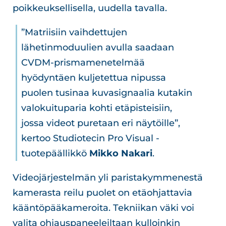
poikkeuksellisella, uudella tavalla.
”Matriisiin vaihdettujen
lähetinmoduulien avulla saadaan
CVDM-prismamenetelmää
hyödyntäen kuljetettua nipussa
puolen tusinaa kuvasignaalia kutakin
valokuituparia kohti etäpisteisiin,
jossa videot puretaan eri näytöille”,
kertoo Studiotecin Pro Visual -
tuotepäällikkö
Mikko Nakari
.
Videojärjestelmän yli paristakymmenestä
kamerasta reilu puolet on etäohjattavia
kääntöpääkameroita. Tekniikan väki voi
valita ohjauspaneeleiltaan kulloinkin