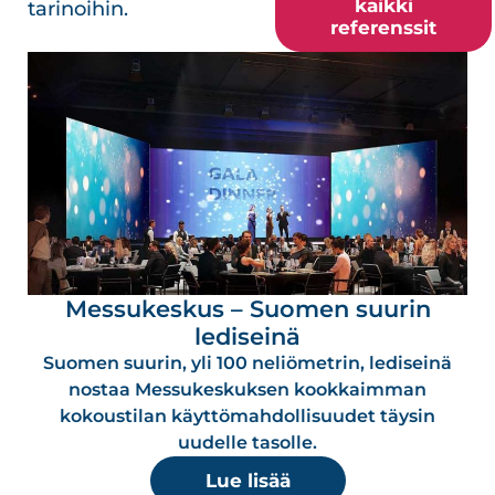
kaikki
tarinoihin.
referenssit
Messukeskus – Suomen suurin
lediseinä
Suomen suurin, yli 100 neliömetrin, lediseinä
nostaa Messukeskuksen kookkaimman
kokoustilan käyttömahdollisuudet täysin
uudelle tasolle.
Lue lisää