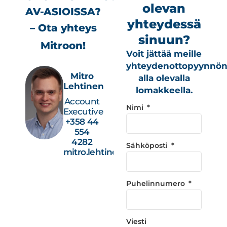
olevan
AV-ASIOISSA?
yhteydessä
– Ota yhteys
sinuun?
Mitroon!
Voit jättää meille
yhteydenottopyynnö
Mitro
alla olevalla
Lehtinen
lomakkeella.
Account
Nimi
Executive
+358 44
554
4282
Sähköposti
mitro.lehtinen@studiotec.fi
Puhelinnumero
Viesti