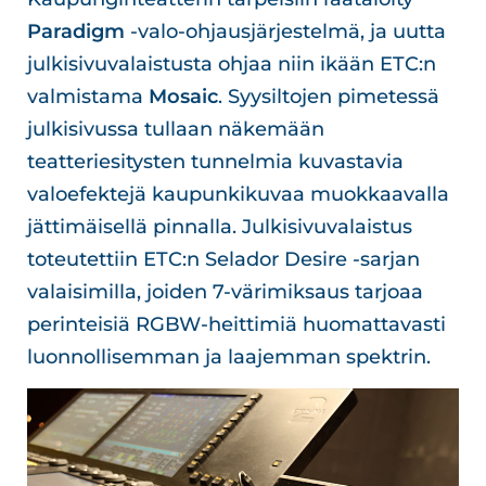
Paradigm
-valo-ohjausjärjestelmä, ja uutta
julkisivuvalaistusta ohjaa niin ikään ETC:n
valmistama
Mosaic
. Syysiltojen pimetessä
julkisivussa tullaan näkemään
teatteriesitysten tunnelmia kuvastavia
valoefektejä kaupunkikuvaa muokkaavalla
jättimäisellä pinnalla. Julkisivuvalaistus
toteutettiin ETC:n Selador Desire -sarjan
valaisimilla, joiden 7-värimiksaus tarjoaa
perinteisiä RGBW-heittimiä huomattavasti
luonnollisemman ja laajemman spektrin.