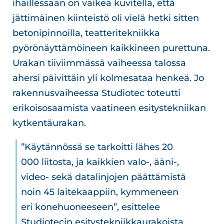
ihaillessaan on vaikea kuvitella, että
jättimäinen kiinteistö oli vielä hetki sitten
betonipinnoilla, teatteritekniikka
pyörönäyttämöineen kaikkineen purettuna.
Urakan tiiviimmässä vaiheessa talossa
ahersi päivittäin yli kolmesataa henkeä. Jo
rakennusvaiheessa Studiotec toteutti
erikoisosaamista vaatineen esitystekniikan
kytkentäurakan.
”Käytännössä se tarkoitti lähes 20
000 liitosta, ja kaikkien valo-, ääni-,
video- sekä datalinjojen päättämistä
noin 45 laitekaappiin, kymmeneen
eri konehuoneeseen”, esittelee
Studiotecin esitystekniikkaurakoista