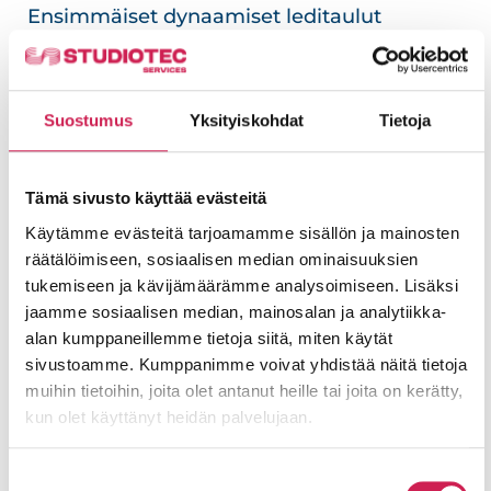
Ensimmäiset dynaamiset leditaulut
tervehtivät katsojaa jo tuloreitin alussa
suurista, vanhoista julistevitriineistä.
Suostumus
Yksityiskohdat
Tietoja
Studiotecin toimittamaan kattavaan Digital
Signage -järjestelmään sisältyy liki
neljäkymmentä erityyppistä ja erilaisiin
Tämä sivusto käyttää evästeitä
tarpeisiin käytettävää
BrightSignin
Käytämme evästeitä tarjoamamme sisällön ja mainosten
räätälöimiseen, sosiaalisen median ominaisuuksien
mediatoistimilla varustettua näyttöä niin
tukemiseen ja kävijämäärämme analysoimiseen. Lisäksi
talon sisä- kuin ulkotiloissa.
jaamme sosiaalisen median, mainosalan ja analytiikka-
alan kumppaneillemme tietoja siitä, miten käytät
Samalla teatterin yleisöviestintä
sivustoamme. Kumppanimme voivat yhdistää näitä tietoja
modernisoitiin kertaheitolla: kaikki kuva- ja
muihin tietoihin, joita olet antanut heille tai joita on kerätty,
tekstiaineisto tuotetaan nyt keskitetysti
kun olet käyttänyt heidän palvelujaan.
pilvipalveluna BrightSignin
ohjausjärjestelmässä ja jaellaan internetin
Suostumuksen