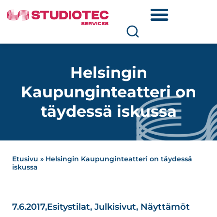
Helsingin
Kaupunginteatteri on
täydessä iskussa
Etusivu
»
Helsingin Kaupunginteatteri on täydessä
iskussa
7.6.2017,
Esitystilat
,
Julkisivut
,
Näyttämöt