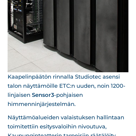
Kaapelinpäätön rinnalla Studiotec asensi
talon näyttämöille ETC:n uuden, noin 1200-
linjaisen
Sensor3
-pohjaisen
himmenninjärjestelmän.
Näyttämöalueiden valaistuksen hallintaan
toimitettiin esitysvaloihin nivoutuva,
Kaupunginteatterin tarpeisiin räätälöity