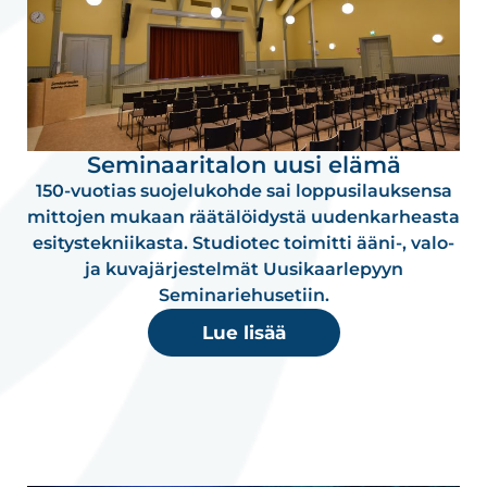
Seminaaritalon uusi elämä
150-vuotias suojelukohde sai loppusilauksensa
mittojen mukaan räätälöidystä uudenkarheasta
esitystekniikasta. Studiotec toimitti ääni-, valo-
ja kuvajärjestelmät Uusikaarlepyyn
Seminariehusetiin.
Lue lisää