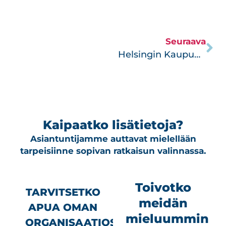
Seuraava
Helsingin Kaupunginteatteri uudessa valossa
Kaipaatko lisätietoja?
Asiantuntijamme auttavat mielellään
tarpeisiinne sopivan ratkaisun valinnassa.
Toivotko
TARVITSETKO
meidän
APUA OMAN
mieluummin
ORGANISAATIOSI