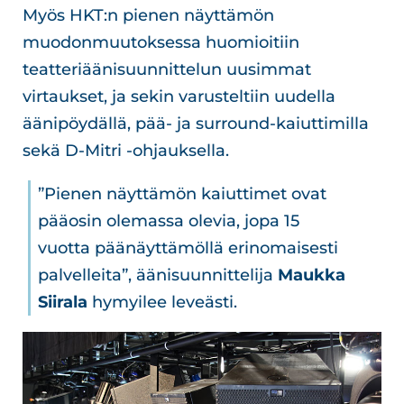
Myös HKT:n pienen näyttämön
muodonmuutoksessa huomioitiin
teatteriäänisuunnittelun uusimmat
virtaukset, ja sekin varusteltiin uudella
äänipöydällä, pää- ja surround-kaiuttimilla
sekä D-Mitri -ohjauksella.
”Pienen näyttämön kaiuttimet ovat
pääosin olemassa olevia, jopa 15
vuotta päänäyttämöllä erinomaisesti
palvelleita”, äänisuunnittelija
Maukka
Siirala
hymyilee leveästi.