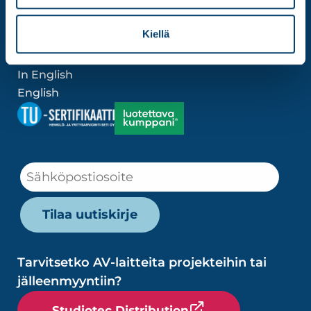
Myynti- ja toimitusehdot »
Laskutustiedot »
Kiellä
Tietosuojaseloste »
Huoltopyyntö »
In English
English
Tarvitsetko AV-laitteita projekteihin tai
jälleenmyyntiin?
Studiotec Distribution