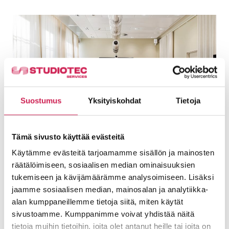
Suostumus
Yksityiskohdat
Tietoja
Lindström Talo – Uuden ajan
Tämä sivusto käyttää evästeitä
toimistohotelli
Käytämme evästeitä tarjoamamme sisällön ja mainosten
Lindström Talossa historiallinen miljöö kohtaa
räätälöimiseen, sosiaalisen median ominaisuuksien
modernin työn. Studiotecin toteuttamien, osin
tukemiseen ja kävijämäärämme analysoimiseen. Lisäksi
kierrätettyjen AV-järjestelmien
jaamme sosiaalisen median, mainosalan ja analytiikka-
helppokäyttöisyys, langattomuus ja
alan kumppaneillemme tietoja siitä, miten käytät
hybridiratkaisut ovat keränneet asiakkailta
sivustoamme. Kumppanimme voivat yhdistää näitä
paljon
tietoja muihin tietoihin, joita olet antanut heille tai joita on