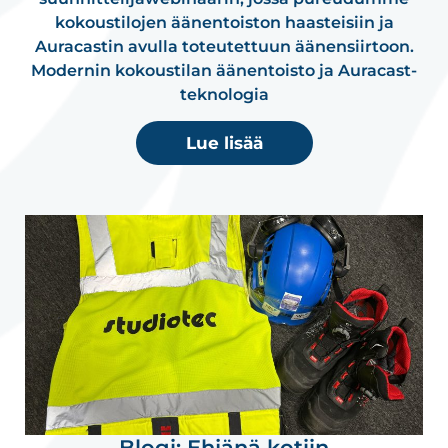
kokoustilojen äänentoiston haasteisiin ja
Auracastin avulla toteutettuun äänensiirtoon.
Modernin kokoustilan äänentoisto ja Auracast-
teknologia
Lue lisää
Blogi: Ehjänä kotiin