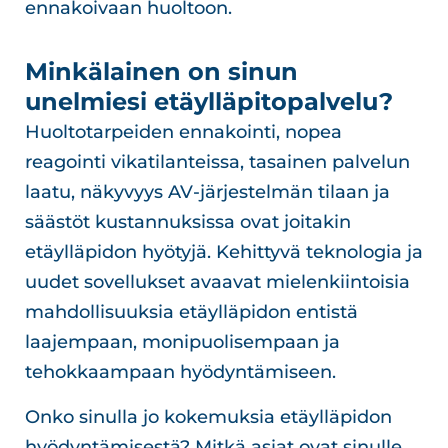
ennakoivaan huoltoon.
Minkälainen on sinun
unelmiesi etäylläpitopalvelu?
Huoltotarpeiden ennakointi, nopea
reagointi vikatilanteissa, tasainen palvelun
laatu, näkyvyys AV-järjestelmän tilaan ja
säästöt kustannuksissa ovat joitakin
etäylläpidon hyötyjä. Kehittyvä teknologia ja
uudet sovellukset avaavat mielenkiintoisia
mahdollisuuksia etäylläpidon entistä
laajempaan, monipuolisempaan ja
tehokkaampaan hyödyntämiseen.
Onko sinulla jo kokemuksia etäylläpidon
hyödyntämisestä? Mitkä asiat ovat sinulle