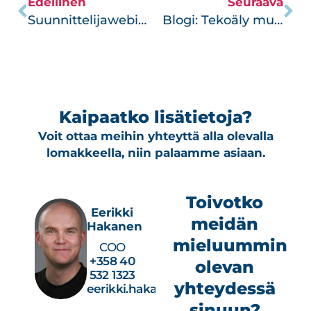
Edellinen
Seuraava
Suunnittelijawebinaari 8.4.2026
Blogi: Tekoäly muuttaa AV-alaa, mutta ei niin kuin moni ajattelee
Kaipaatko lisätietoja?
Voit ottaa meihin yhteyttä alla olevalla
lomakkeella, niin palaamme asiaan.
Toivotko
Eerikki
meidän
Hakanen
mieluummin
COO
+358 40
olevan
532 1323
yhteydessä
eerikki.hakanen@studiotec.fi
sinuun?