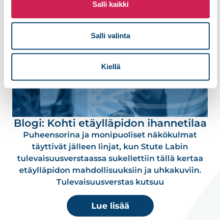
Salli kaikki
Salli valinta
Kiellä
Blogi: Kohti etäylläpidon ihannetilaa
Puheensorina ja monipuoliset näkökulmat
täyttivät jälleen linjat, kun Stute Labin
tulevaisuusverstaassa sukellettiin tällä kertaa
etäylläpidon mahdollisuuksiin ja uhkakuviin.
Tulevaisuusverstas kutsuu
Lue lisää