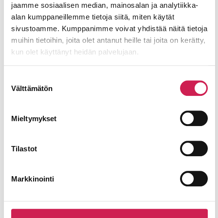
jaamme sosiaalisen median, mainosalan ja analytiikka-
alan kumppaneillemme tietoja siitä, miten käytät
sivustoamme. Kumppanimme voivat yhdistää näitä tietoja
Lähetä
muihin tietoihin, joita olet antanut heille tai joita on kerätty,
kun olet käyttänyt heidän palvelujaan.
Suostumuksen
Välttämätön
valinta
Mieltymykset
Tilastot
Ajankohtaista
Tutustu ajankohtaisiin
Katso
Markkinointi
kaikki
uutisiin, asiantuntija-
uutiset
artikkeleihin ja muihin
sisältöihimme.