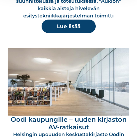
suunnittelussa ja toteutuksessa. ”Aukion”
kaikkia aisteja hivelevän
esitystekniikkajärjestelmän toimitti
Lue lisää
Oodi kaupungille – uuden kirjaston
AV-ratkaisut
Helsingin upouuden keskustakirjasto Oodin