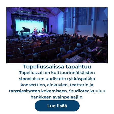
Topeliussalissa tapahtuu
Topeliussali on kulttuurinnälkäisten
sipoolaisten uudistettu ykköspaikka
konserttien, elokuvien, teatterin ja
tanssiesitysten kokemiseen. Studiotec kuuluu
hankkeen avainpelaajiin.
Lue lisää