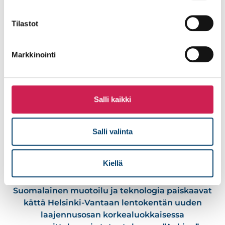
Lue lisää
Tilastot
Markkinointi
Salli kaikki
Salli valinta
Kiellä
Suomen näyteikkuna Helsinki-
Vantaalle
Suomalainen muotoilu ja teknologia paiskaavat
kättä Helsinki-Vantaan lentokentän uuden
laajennusosan korkealuokkaisessa