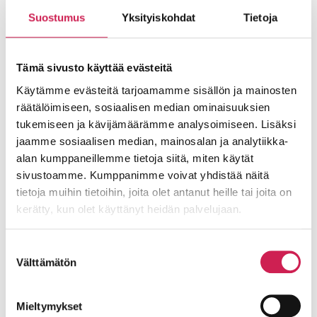
Lue lisää
Suostumus
Yksityiskohdat
Tietoja
Tämä sivusto käyttää evästeitä
Käytämme evästeitä tarjoamamme sisällön ja mainosten
räätälöimiseen, sosiaalisen median ominaisuuksien
tukemiseen ja kävijämäärämme analysoimiseen. Lisäksi
jaamme sosiaalisen median, mainosalan ja analytiikka-
alan kumppaneillemme tietoja siitä, miten käytät
sivustoamme. Kumppanimme voivat yhdistää näitä
tietoja muihin tietoihin, joita olet antanut heille tai joita on
kerätty, kun olet käyttänyt heidän palvelujaan.
Triplan Kulttuuriaukiolla tapahtuu
Pohjoismaiden suurin kauppakeskus Tripla
Suostumuksen
Helsingin Pasilassa on avannut Kulttuuriaukion,
Välttämätön
valinta
joka toimii näyttämönä viihteelle, konserteille
ja muille tapahtumille. Kulttuuriaukion
Mieltymykset
esitystekniikan toimitti