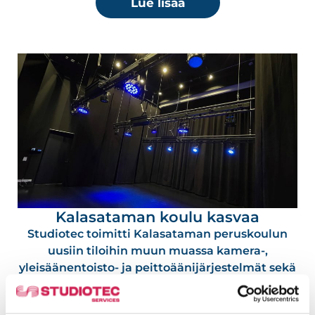
Lue lisää
Kalasataman koulu kasvaa
Studiotec toimitti Kalasataman peruskoulun
uusiin tiloihin muun muassa kamera-,
yleisäänentoisto- ja peittoäänijärjestelmät sekä
varusteli laajennusosan juhlasalin ja näyttämön
PA-laittein, esitysvaloin