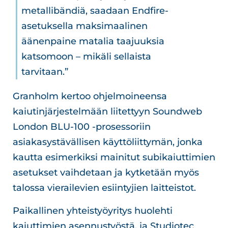
metallibändiä, saadaan Endfire-
asetuksella maksimaalinen
äänenpaine matalia taajuuksia
katsomoon – mikäli sellaista
tarvitaan.”
Granholm kertoo ohjelmoineensa
kaiutinjärjestelmään liitettyyn Soundweb
London BLU-100 -prosessoriin
asiakasystävällisen käyttöliittymän, jonka
kautta esimerkiksi mainitut subikaiuttimien
asetukset vaihdetaan ja kytketään myös
talossa vierailevien esiintyjien laitteistot.
Paikallinen yhteistyöyritys huolehti
kaiuttimien asennustyöstä, ja Studiotec