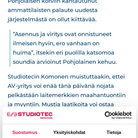
Pohjolaisen korviin kantautunut
ammattilaisten palaute uudesta
järjestelmästä on ollut kiittävää.
”Asennus ja viritys ovat onnistuneet
ilmeisen hyvin, ero vanhaan on
huima”, itsekin eri puolilla katsomoa
soundia arvioinut Pohjolainen kehuu.
Studiotecin Komonen muistuttaakin, ettei
AV-yritys voi enää tänä päivänä nojata
pelkästään laitemerkkien maahantuontiin
ja myyntiin. Mustia laatikoita voi ostaa
nykyään melkein keneltä tahansa, ja
monikin niitä käy asentelemassa.
Suostumus
Yksityiskohdat
Tietoja
”Studiotecissä asiantuntijuus ja