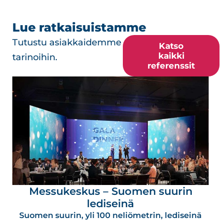
Lue ratkaisuistamme
Tutustu asiakkaidemme
Katso
kaikki
tarinoihin.
referenssit
Messukeskus – Suomen suurin
lediseinä
Suomen suurin, yli 100 neliömetrin, lediseinä