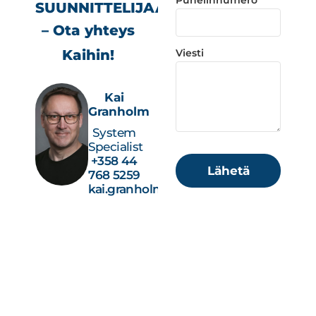
Puhelinnumero
SUUNNITTELIJAA?
– Ota yhteys
Kaihin!
Viesti
Kai
Granholm
System
Specialist
+358 44
Lähetä
768 5259
kai.granholm@studiotec.fi