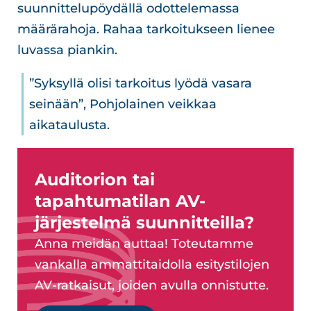
suunnittelupöydällä odottelemassa
määrärahoja. Rahaa tarkoitukseen lienee
luvassa piankin.
”Syksyllä olisi tarkoitus lyödä vasara
seinään”, Pohjolainen veikkaa
aikataulusta.
Auditorion tai
tapahtumatilan AV-
järjestelmä suunnitteilla?
Anna meidän auttaa! Toteutamme
vankalla ammattitaidolla esitystilojen
AV-ratkaisut, joiden avulla onnistutte.