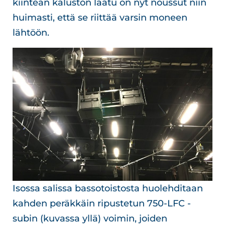
kiinteän kaluston laatu on nyt noussut niin
huimasti, että se riittää varsin moneen
lähtöön.
Isossa salissa bassotoistosta huolehditaan
kahden peräkkäin ripustetun 750-LFC -
subin (kuvassa yllä) voimin, joiden