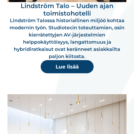
Lindström Talo – Uuden ajan
toimistohotelli
Lindström Talossa historiallinen miljöö kohtaa
modernin työn. Studiotecin toteuttamien, osin
kierrätettyjen AV-järjestelmien
helppokäyttöisyys, langattomuus ja
hybridiratkaisut ovat keränneet asiakkailta
paljon kiitosta.
Lue lisää