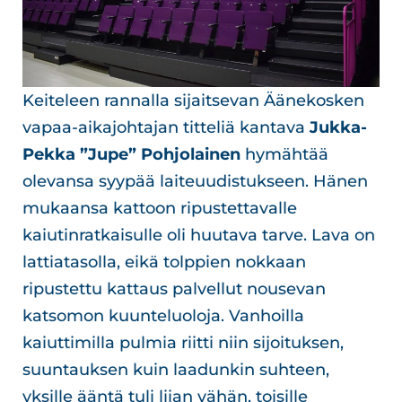
Keiteleen rannalla sijaitsevan Äänekosken
vapaa-aikajohtajan titteliä kantava
Jukka-
Pekka ”Jupe” Pohjolainen
hymähtää
olevansa syypää laiteuudistukseen. Hänen
mukaansa kattoon ripustettavalle
kaiutinratkaisulle oli huutava tarve. Lava on
lattiatasolla, eikä tolppien nokkaan
ripustettu kattaus palvellut nousevan
katsomon kuunteluoloja. Vanhoilla
kaiuttimilla pulmia riitti niin sijoituksen,
suuntauksen kuin laadunkin suhteen,
yksille ääntä tuli liian vähän, toisille