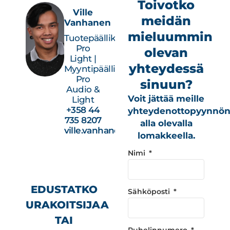
Toivotko
Ville
meidän
Vanhanen
mieluummin
Tuotepäällikkö,
Pro
olevan
Light |
yhteydessä
Myyntipäällikkö,
Pro
sinuun?
Audio &
Voit jättää meille
Light
+358 44
yhteydenottopyynnö
735 8207
alla olevalla
ville.vanhanen@studiotec.fi
lomakkeella.
Nimi
EDUSTATKO
Sähköposti
URAKOITSIJAA
TAI