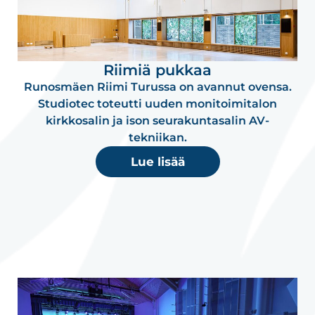
Riimiä pukkaa
Runosmäen Riimi Turussa on avannut ovensa.
Studiotec toteutti uuden monitoimitalon
kirkkosalin ja ison seurakuntasalin AV-
tekniikan.
Lue lisää