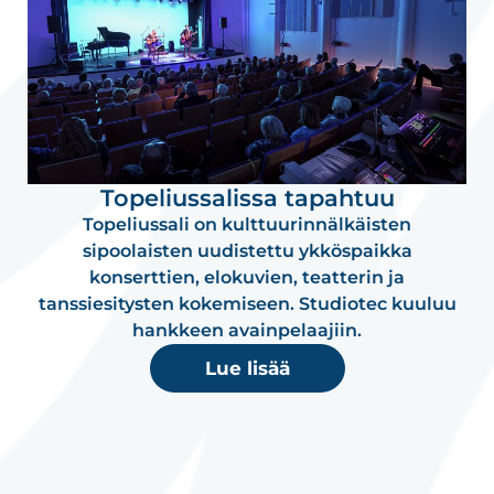
Topeliussalissa tapahtuu
Topeliussali on kulttuurinnälkäisten
sipoolaisten uudistettu ykköspaikka
konserttien, elokuvien, teatterin ja
tanssiesitysten kokemiseen. Studiotec kuuluu
hankkeen avainpelaajiin.
Lue lisää