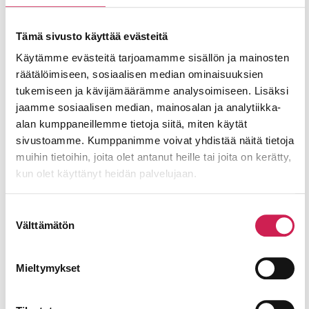
kokeneet tekijät löytyvät samasta
Tämä sivusto käyttää evästeitä
kaupasta, talon sisältä”, Komonen
Käytämme evästeitä tarjoamamme sisällön ja mainosten
muistuttaa täsmentäen, että kaikki
räätälöimiseen, sosiaalisen median ominaisuuksien
projektit hoidetaan ajatuksella alusta
tukemiseen ja kävijämäärämme analysoimiseen. Lisäksi
loppuun kokoluokasta riippumatta.
jaamme sosiaalisen median, mainosalan ja analytiikka-
alan kumppaneillemme tietoja siitä, miten käytät
Ei Äänekosken hankekaan ole
sivustoamme. Kumppanimme voivat yhdistää näitä tietoja
massiivisimmasta päästä, mutta silti yhtä
muihin tietoihin, joita olet antanut heille tai joita on kerätty,
kun olet käyttänyt heidän palvelujaan.
tärkeä kuin mikä muu tahansa.
”Tässäkin tapauksessa me itse
Suostumuksen
Välttämätön
valinta
oikeasti mallinsimme, viritimme,
toteutimme käyttöönotot, teimme
Mieltymykset
ohjelmoinnit ja räätälöimme
käyttöliittymät. Se kaikki on meidän