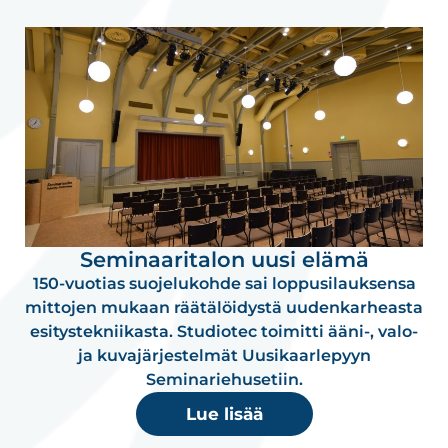
Seminaaritalon uusi elämä
150-vuotias suojelukohde sai loppusilauksensa
mittojen mukaan räätälöidystä uudenkarheasta
esitystekniikasta. Studiotec toimitti ääni-, valo-
ja kuvajärjestelmät Uusikaarlepyyn
Seminariehusetiin.
Lue lisää