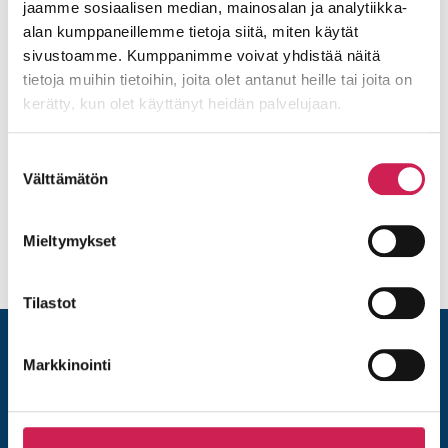
jaamme sosiaalisen median, mainosalan ja analytiikka-
alan kumppaneillemme tietoja siitä, miten käytät
sivustoamme. Kumppanimme voivat yhdistää näitä
tietoja muihin tietoihin, joita olet antanut heille tai joita on
kerätty, kun olet käyttänyt heidän palvelujaan.
Miika Ärväs
Suostumuksen
Välttämätön
valinta
Lue lisää
Mieltymykset
Tilastot
Markkinointi
Kaikki yhteystiedot »
Studiotec Oy