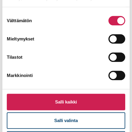
Harri Tyllinen
Suostumuksen
Välttämätön
valinta
Lue lisää
Mieltymykset
Tilastot
Markkinointi
Salli kaikki
Oskari Moilanen
Salli valinta
Lue lisää