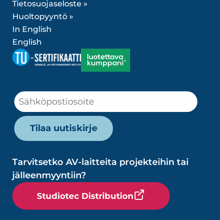
Tietosuojaseloste »
Huoltopyyntö »
In English
English
Tarvitsetko AV-laitteita projekteihin tai
jälleenmyyntiin?
Studiotec Distribution