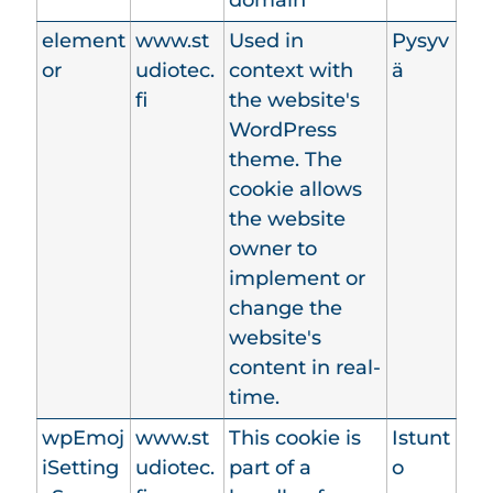
domain
element
www.st
Used in
Pysyv
or
udiotec.
context with
ä
fi
the website's
WordPress
theme. The
cookie allows
the website
owner to
implement or
change the
website's
content in real-
time.
wpEmoj
www.st
This cookie is
Istunt
iSetting
udiotec.
part of a
o