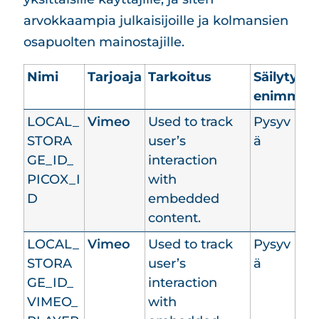
arvokkaampia julkaisijoille ja kolmansien
osapuolten mainostajille.
Nimi
Tarjoaja
Tarkoitus
Säilytyks
enimmäis
LOCAL_
Vimeo
Used to track
Pysyv
STORA
user’s
ä
GE_ID_
interaction
PICOX_I
with
D
embedded
content.
LOCAL_
Vimeo
Used to track
Pysyv
STORA
user’s
ä
GE_ID_
interaction
VIMEO_
with