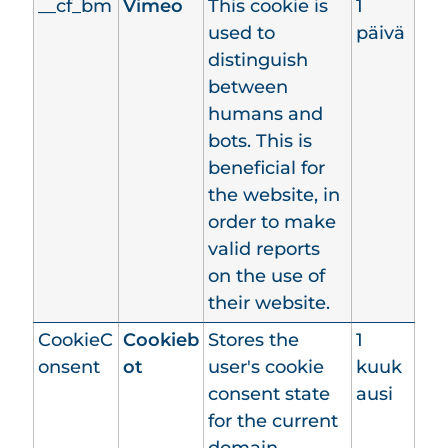
__cf_bm
Vimeo
This cookie is
1
used to
päivä
distinguish
between
humans and
bots. This is
beneficial for
the website, in
order to make
valid reports
on the use of
their website.
CookieC
Cookieb
Stores the
1
onsent
ot
user's cookie
kuuk
consent state
ausi
for the current