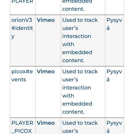
PLAYER
embedded
content.
orionV3
Vimeo
Used to track
Pysyv
#identit
user’s
ä
y
interaction
with
embedded
content.
picox#e
Vimeo
Used to track
Pysyv
vents
user’s
ä
interaction
with
embedded
content.
PLAYER
Vimeo
Used to track
Pysyv
_PICOX
user’s
ä