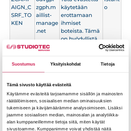
AIGN_C
zgph.m
käytetään
o
SRF_TO
aillist-
erottamaan
KEN
manage
ihmiset
.net
boteista. Tämä
on hyödyllistä
verkkosivustoll
e, jotta se voi
tehdä
Suostumus
Yksityiskohdat
Tietoja
luotettavia
raportteja
Tämä sivusto käyttää evästeitä
verkkosivuston
käytöstä.
Käytämme evästeitä tarjoamamme sisällön ja mainosten
räätälöimiseen, sosiaalisen median ominaisuuksien
tukemiseen ja kävijämäärämme analysoimiseen. Lisäksi
Mieltymykset (1)
jaamme sosiaalisen median, mainosalan ja analytiikka-
alan kumppaneillemme tietoja siitä, miten käytät
Mieltymysevästeiden avulla sivusto
sivustoamme. Kumppanimme voivat yhdistää näitä