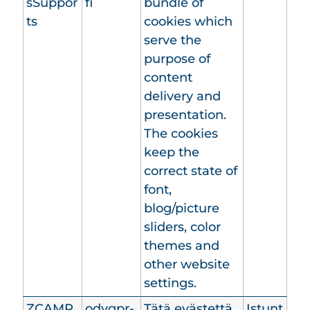
sSuppor
fi
bundle of
ts
cookies which
serve the
purpose of
content
delivery and
presentation.
The cookies
keep the
correct state of
font,
blog/picture
sliders, color
themes and
other website
settings.
ZCAMP
odvgpr-
Tätä evästettä
Istunt