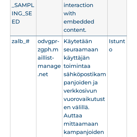
_SAMPL
interaction
ING_SE
with
ED
embedded
content.
zalb_#
odvgpr-
Käytetään
Istunt
zgph.m
seuraamaan
o
aillist-
käyttäjän
manage
toimintaa
.net
sähköpostikam
panjoiden ja
verkkosivun
vuorovaikutust
en välillä.
Auttaa
mittaamaan
kampanjoiden