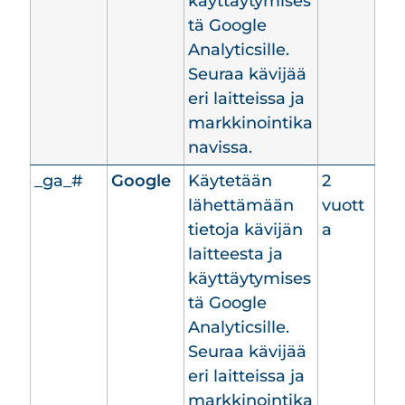
käyttäytymises
tä Google
Analyticsille.
Seuraa kävijää
eri laitteissa ja
markkinointika
navissa.
_ga_#
Google
Käytetään
2
lähettämään
vuott
tietoja kävijän
a
laitteesta ja
käyttäytymises
tä Google
Analyticsille.
Seuraa kävijää
eri laitteissa ja
markkinointika