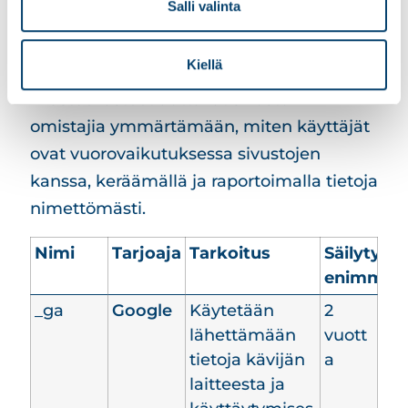
possible.
Salli valinta
Tilastot (3)
Kiellä
Tilastoevästeet auttavat sivuston
omistajia ymmärtämään, miten käyttäjät
ovat vuorovaikutuksessa sivustojen
kanssa, keräämällä ja raportoimalla tietoja
nimettömästi.
Nimi
Tarjoaja
Tarkoitus
Säilytyks
enimmäis
_ga
Google
Käytetään
2
lähettämään
vuott
tietoja kävijän
a
laitteesta ja