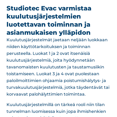
Studiotec Evac varmistaa
kuulutusjärjestelmien
luotettavan toiminnan ja
asianmukaisen ylläpidon
Kuulutusjärjestelmät jaetaan neljään luokkaan
niiden käyttötarkoituksen ja toiminnan
perusteella. Luokat 1 ja 2 ovat itsenäisiä
kuulutusjärjestelmiä, joita hyödynnetään
tavanomaisten kuulutusten ja taustamusiikin
toistamiseen. Luokat 3 ja 4 ovat puolestaan
paloilmoittimien ohjaamia poistumishälytys- ja
turvakuulutusjärjestelmiä, jotka täydentävät tai
korvaavat palohälyttimien toimintaa.
Kuulutusjärjestelmillä on tärkeä rooli niin tilan
tunnelman luomisessa kuin jopa ihmishenkien