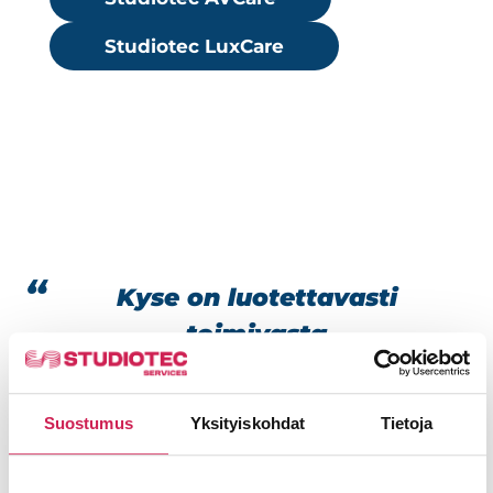
Studiotec LuxCare
Kyse on luotettavasti
toimivasta
järjestelmäkokonaisuudesta,
jonka tehtävä on suojella
Suostumus
Yksityiskohdat
Tietoja
rakennuksessa olevia tulipalon
tai muun hätätilanteen