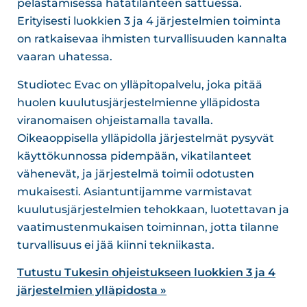
pelastamisessa hätätilanteen sattuessa.
Erityisesti luokkien 3 ja 4 järjestelmien toiminta
on ratkaisevaa ihmisten turvallisuuden kannalta
vaaran uhatessa.
Studiotec Evac on ylläpitopalvelu, joka pitää
huolen kuulutusjärjestelmienne ylläpidosta
viranomaisen ohjeistamalla tavalla.
Oikeaoppisella ylläpidolla järjestelmät pysyvät
käyttökunnossa pidempään, vikatilanteet
vähenevät, ja järjestelmä toimii odotusten
mukaisesti. Asiantuntijamme varmistavat
kuulutusjärjestelmien tehokkaan, luotettavan ja
vaatimustenmukaisen toiminnan, jotta tilanne
turvallisuus ei jää kiinni tekniikasta.
Tutustu Tukesin ohjeistukseen luokkien 3 ja 4
järjestelmien ylläpidosta »