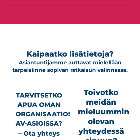
Kaipaatko lisätietoja?
Asiantuntijamme auttavat mielellään
tarpeisiinne sopivan ratkaisun valinnassa.
Toivotko
TARVITSETKO
meidän
APUA OMAN
mieluummin
ORGANISAATIOSI
olevan
AV-ASIOISSA?
yhteydessä
– Ota yhteys