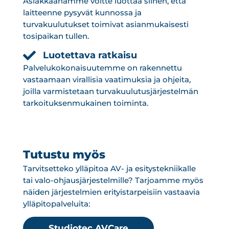
Asiakkaanamme voitte luottaa siihen, että
laitteenne pysyvät kunnossa ja
turvakuulutukset toimivat asianmukaisesti
tosipaikan tullen.
Luotettava ratkaisu
Palvelukokonaisuutemme on rakennettu
vastaamaan virallisia vaatimuksia ja ohjeita,
joilla varmistetaan turvakuulutusjärjestelmän
tarkoituksenmukainen toiminta.
Tutustu myös
Tarvitsetteko ylläpitoa AV- ja esitystekniikalle
tai valo-ohjausjärjestelmille? Tarjoamme myös
näiden järjestelmien erityistarpeisiin vastaavia
ylläpitopalveluita:
Studiotec AVCare