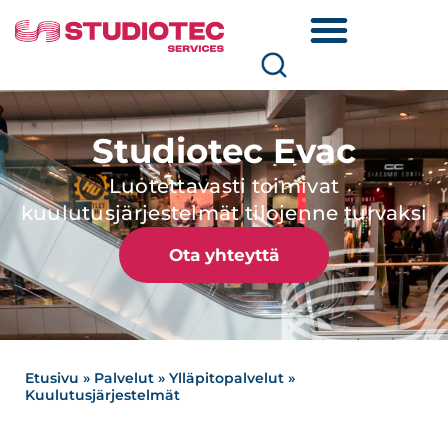
Studiotec Evac
Luotettavasti toimivat
kuulutusjärjestelmät tilojenne turvaksi
Ota yhteyttä
Etusivu
»
Palvelut
»
Ylläpitopalvelut
»
Kuulutusjärjestelmät