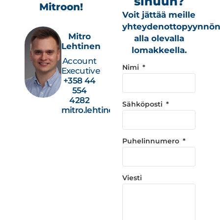
sinuun?
Mitroon!
Voit jättää meille
yhteydenottopyynnö
Mitro
alla olevalla
Lehtinen
lomakkeella.
Account
Nimi
Executive
+358 44
554
4282
Sähköposti
mitro.lehtinen@studiotec.fi
Puhelinnumero
Viesti