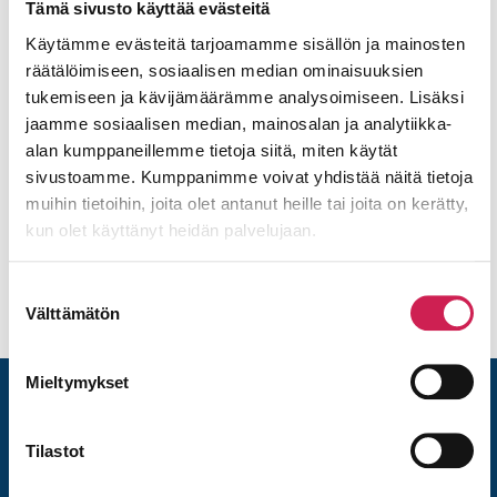
Tämä sivusto käyttää evästeitä
sattuessa, ja joka opastaa
Käytämme evästeitä tarjoamamme sisällön ja mainosten
ihmisiä poistumaan
räätälöimiseen, sosiaalisen median ominaisuuksien
turvallisesti.
tukemiseen ja kävijämäärämme analysoimiseen. Lisäksi
jaamme sosiaalisen median, mainosalan ja analytiikka-
Jan Meszka
alan kumppaneillemme tietoja siitä, miten käytät
Ylitarkastaja, Tukes
sivustoamme. Kumppanimme voivat yhdistää näitä tietoja
muihin tietoihin, joita olet antanut heille tai joita on kerätty,
kun olet käyttänyt heidän palvelujaan.
Suostumuksen
Välttämätön
valinta
Mieltymykset
Tilastot