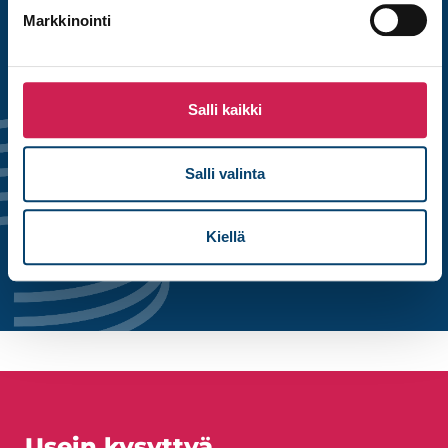
Markkinointi
Haluatko tutustua palveluun
Salli kaikki
tarkemmin?
Alta voit ladata esitteen ja lukea lisää
Salli valinta
palvelun sisällöstä.
Kiellä
Studiotec Evac
Usein kysyttyä